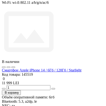
Wi-Fi:
wi-fi 802.11 a/b/g/n/ac/6
В наличии
Смартфон Apple iPhone 14 / 6Гб / 128Гб / Starlight
Код товара:
145519
0
11 999 LEI
В корзину
Объём оперативной памяти:
6гб
Bluetooth:
5.3, a2dp, le
NFC:
да