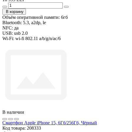
В корзину
Объём оперативной памяти:
6гб
Bluetooth:
5.3, a2dp, le
NFC:
да
USB:
usb 2.0
Wi-Fi:
wi-fi 802.11 a/b/g/n/ac/6
В наличии
Смартфон Apple iPhone 15, 6Гб/256Гб, Чёрный
Код товара:
208333