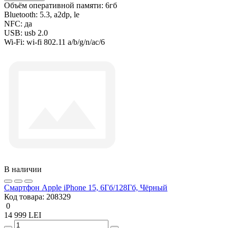
Объём оперативной памяти:
6гб
Bluetooth:
5.3, a2dp, le
NFC:
да
USB:
usb 2.0
Wi-Fi:
wi-fi 802.11 a/b/g/n/ac/6
В наличии
Смартфон Apple iPhone 15, 6Гб/128Гб, Чёрный
Код товара:
208329
0
14 999 LEI