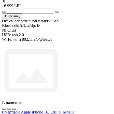
0
16 999 LEI
В корзину
Объём оперативной памяти:
6гб
Bluetooth:
5.3, a2dp, le
NFC:
да
USB:
usb 2.0
Wi-Fi:
wi-fi 802.11 a/b/g/n/ac/6
В наличии
Смартфон Apple iPhone 16, 128Гб, Белый