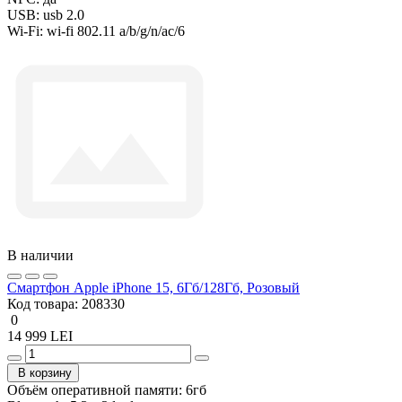
USB:
usb 2.0
Wi-Fi:
wi-fi 802.11 a/b/g/n/ac/6
В наличии
Смартфон Apple iPhone 15, 6Гб/128Гб, Розовый
Код товара:
208330
0
14 999 LEI
В корзину
Объём оперативной памяти:
6гб