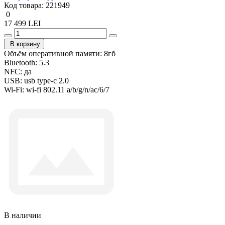
Код товара:
221949
0
17 499 LEI
В корзину
Объём оперативной памяти:
8гб
Bluetooth:
5.3
NFC:
да
USB:
usb type-c 2.0
Wi-Fi:
wi-fi 802.11 a/b/g/n/ac/6/7
В наличии