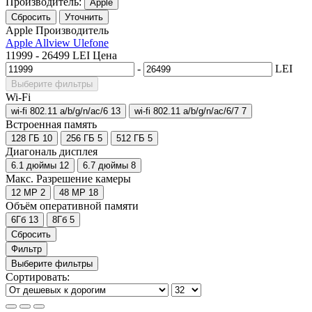
Производитель:
Apple
Сбросить
Уточнить
Apple
Производитель
Apple
Allview
Ulefone
11999
-
26499
LEI
Цена
-
LEI
Выберите фильтры
Wi-Fi
wi-fi 802.11 a/b/g/n/ac/6
13
wi-fi 802.11 a/b/g/n/ac/6/7
7
Встроенная память
128 ГБ
10
256 ГБ
5
512 ГБ
5
Диагональ дисплея
6.1 дюймы
12
6.7 дюймы
8
Макс. Разрешение камеры
12 MP
2
48 MP
18
Объём оперативной памяти
6Гб
13
8Гб
5
Сбросить
Фильтр
Выберите фильтры
Сортировать: