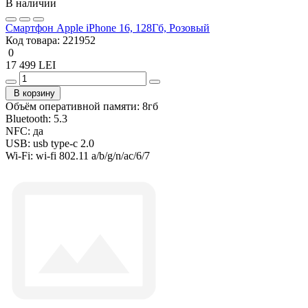
В наличии
Смартфон Apple iPhone 16, 128Гб, Розовый
Код товара:
221952
0
17 499 LEI
В корзину
Объём оперативной памяти:
8гб
Bluetooth:
5.3
NFC:
да
USB:
usb type-c 2.0
Wi-Fi:
wi-fi 802.11 a/b/g/n/ac/6/7