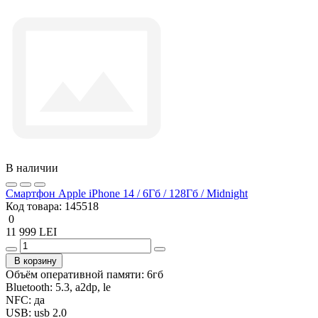
В наличии
Смартфон Apple iPhone 14 / 6Гб / 128Гб / Midnight
Код товара:
145518
0
11 999 LEI
В корзину
Объём оперативной памяти:
6гб
Bluetooth:
5.3, a2dp, le
NFC:
да
USB:
usb 2.0