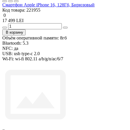
Смартфон Apple iPhone 16, 128Гб, Бирюзовый
Код товара:
221955
0
17 499 LEI
В корзину
Объём оперативной памяти:
8гб
Bluetooth:
5.3
NFC:
да
USB:
usb type-c 2.0
Wi-Fi:
wi-fi 802.11 a/b/g/n/ac/6/7