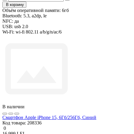
В корзину
Объём оперативной памяти:
6гб
Bluetooth:
5.3, a2dp, le
NFC:
да
USB:
usb 2.0
Wi-Fi:
wi-fi 802.11 a/b/g/n/ac/6
В наличии
Смартфон Apple iPhone 15, 6Гб/256Гб, Синий
Код товара:
208336
0
16 999 LEI