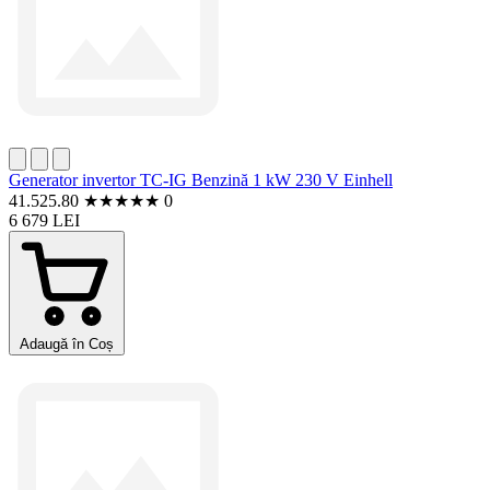
Generator invertor TC-IG Benzină 1 kW 230 V Einhell
41.525.80
★
★
★
★
★
0
6 679 LEI
Adaugă în Coș