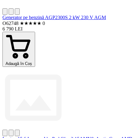
Generator pe benzină AGP2300S 2 kW 230 V AGM
O62748
★
★
★
★
★
0
6 790 LEI
Adaugă în Coș