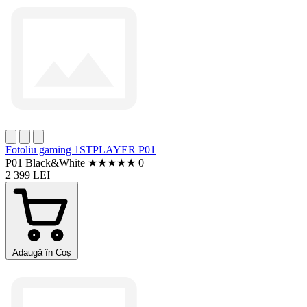
Fotoliu gaming 1STPLAYER P01
P01 Black&White
★
★
★
★
★
0
2 399 LEI
Adaugă în Coș