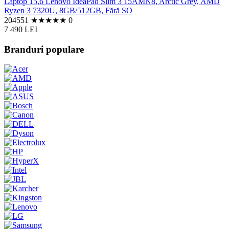
Laptop 15,6 Lenovo IdeaPad Slim 3 15AMN8, Arctic Grey, AMD
Ryzen 3 7320U, 8GB/512GB, Fără SO
204551
★
★
★
★
★
0
7 490 LEI
Branduri populare