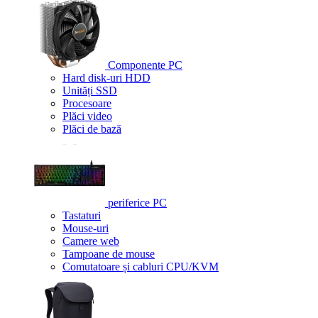
Componente PC
Hard disk-uri HDD
Unități SSD
Procesoare
Plăci video
Plăci de bază
periferice PC
Tastaturi
Mouse-uri
Camere web
Tampoane de mouse
Comutatoare și cabluri CPU/KVM