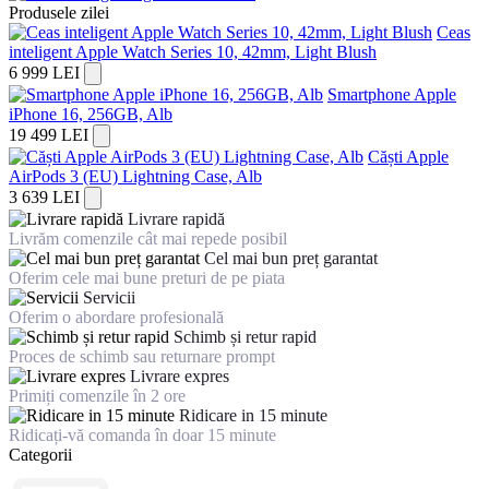
Produsele zilei
Ceas
inteligent Apple Watch Series 10, 42mm, Light Blush
6 999 LEI
Smartphone Apple
iPhone 16, 256GB, Alb
19 499 LEI
Căști Apple
AirPods 3 (EU) Lightning Case, Alb
3 639 LEI
Livrare rapidă
Livrăm comenzile cât mai repede posibil
Cel mai bun preț garantat
Oferim cele mai bune preturi de pe piata
Servicii
Oferim o abordare profesională
Schimb și retur rapid
Proces de schimb sau returnare prompt
Livrare expres
Primiți comenzile în 2 ore
Ridicare in 15 minute
Ridicați-vă comanda în doar 15 minute
Categorii