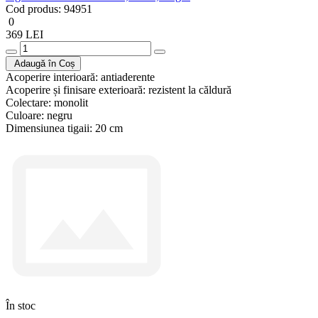
Cod produs:
94951
0
369 LEI
Adaugă în Coș
Acoperire interioară:
antiaderente
Acoperire și finisare exterioară:
rezistent la căldură
Colectare:
monolit
Culoare:
negru
Dimensiunea tigaii:
20 cm
În stoc