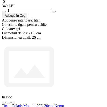
0
349 LEI
Adaugă în Coș
Acoperire interioară:
titan
Colectare:
tigaie pentru clătite
Culoare:
gri
Diametrul de jos:
21,5 cm
Dimensiunea tigaii:
26 cm
În stoc
Tigaie Polaris Monolit-20F, 20cm, Negru