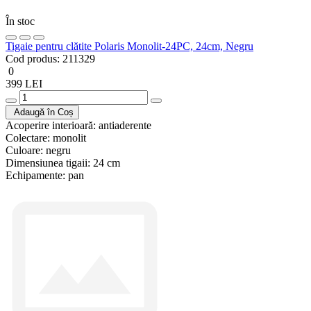
În stoc
Tigaie pentru clătite Polaris Monolit-24PC, 24cm, Negru
Cod produs:
211329
0
399 LEI
Adaugă în Coș
Acoperire interioară:
antiaderente
Colectare:
monolit
Culoare:
negru
Dimensiunea tigaii:
24 cm
Echipamente:
pan