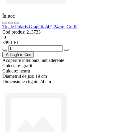
În stoc
Tigaie Polaris Graphit-24F, 24cm, Grafit
Cod produs:
213733
0
399 LEI
Adaugă în Coș
Acoperire interioară:
antiaderente
Colectare:
grafit
Culoare:
negru
Diametrul de jos:
19 cm
Dimensiunea tigaii:
24 cm