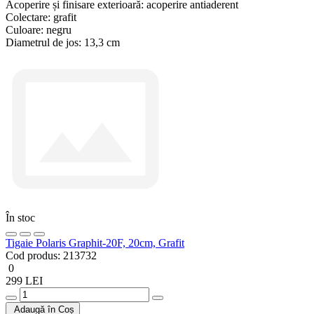
Acoperire și finisare exterioară:
acoperire antiaderent
Colectare:
grafit
Culoare:
negru
Diametrul de jos:
13,3 cm
În stoc
Tigaie Polaris Graphit-20F, 20cm, Grafit
Cod produs:
213732
0
299 LEI
Adaugă în Coș