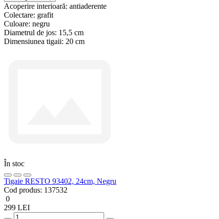
Acoperire interioară:
antiaderente
Colectare:
grafit
Culoare:
negru
Diametrul de jos:
15,5 cm
Dimensiunea tigaii:
20 cm
În stoc
Tigaie RESTO 93402, 24cm, Negru
Cod produs:
137532
0
299 LEI