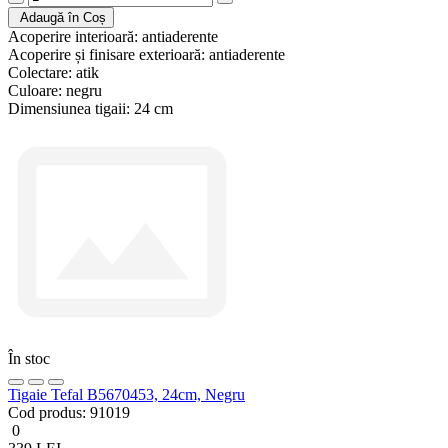
Adaugă în Coș
Acoperire interioară:
antiaderente
Acoperire și finisare exterioară:
antiaderente
Colectare:
atik
Culoare:
negru
Dimensiunea tigaii:
24 cm
În stoc
Tigaie Tefal B5670453, 24cm, Negru
Cod produs:
91019
0