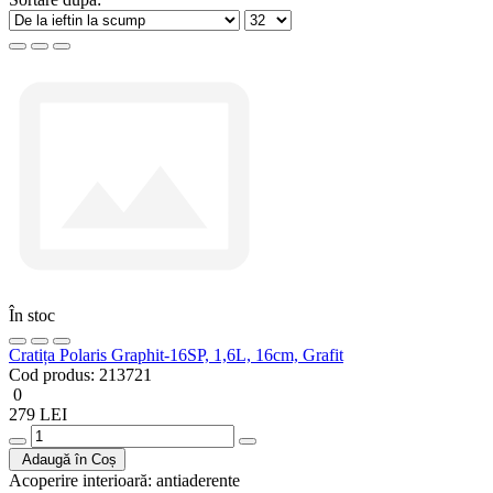
În stoc
Cratița Polaris Graphit-16SP, 1,6L, 16cm, Grafit
Cod produs:
213721
0
279 LEI
Adaugă în Coș
Acoperire interioară:
antiaderente