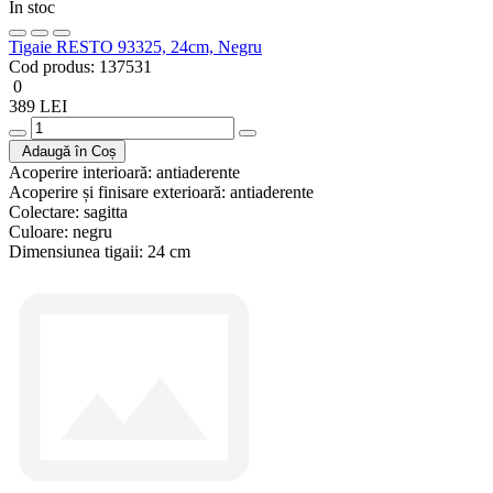
În stoc
Tigaie RESTO 93325, 24cm, Negru
Cod produs:
137531
0
389 LEI
Adaugă în Coș
Acoperire interioară:
antiaderente
Acoperire și finisare exterioară:
antiaderente
Colectare:
sagitta
Culoare:
negru
Dimensiunea tigaii:
24 cm