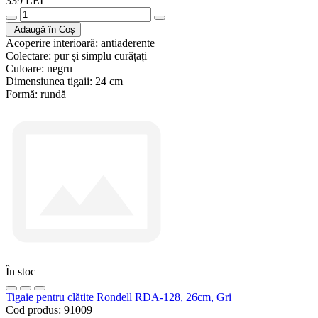
339 LEI
Adaugă în Coș
Acoperire interioară:
antiaderente
Colectare:
pur și simplu curățați
Culoare:
negru
Dimensiunea tigaii:
24 cm
Formă:
rundă
În stoc
Tigaie pentru clătite Rondell RDA-128, 26cm, Gri
Cod produs:
91009