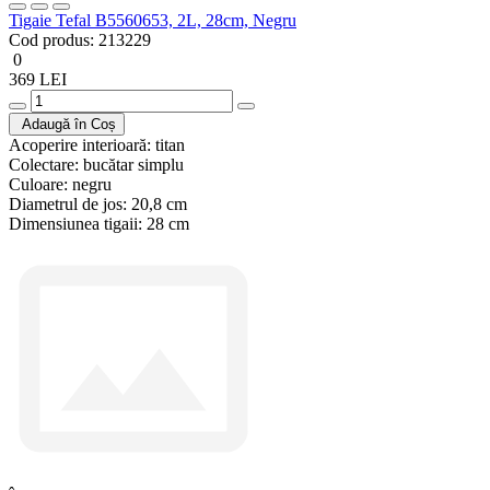
Tigaie Tefal B5560653, 2L, 28cm, Negru
Cod produs:
213229
0
369 LEI
Adaugă în Coș
Acoperire interioară:
titan
Colectare:
bucătar simplu
Culoare:
negru
Diametrul de jos:
20,8 cm
Dimensiunea tigaii:
28 cm