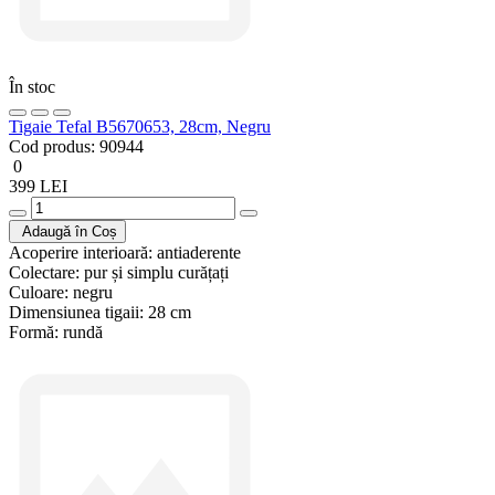
În stoc
Tigaie Tefal B5670653, 28cm, Negru
Cod produs:
90944
0
399 LEI
Adaugă în Coș
Acoperire interioară:
antiaderente
Colectare:
pur și simplu curățați
Culoare:
negru
Dimensiunea tigaii:
28 cm
Formă:
rundă