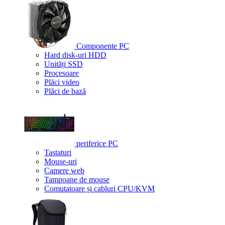
Componente PC
Hard disk-uri HDD
Unități SSD
Procesoare
Plăci video
Plăci de bază
periferice PC
Tastaturi
Mouse-uri
Camere web
Tampoane de mouse
Comutatoare și cabluri CPU/KVM