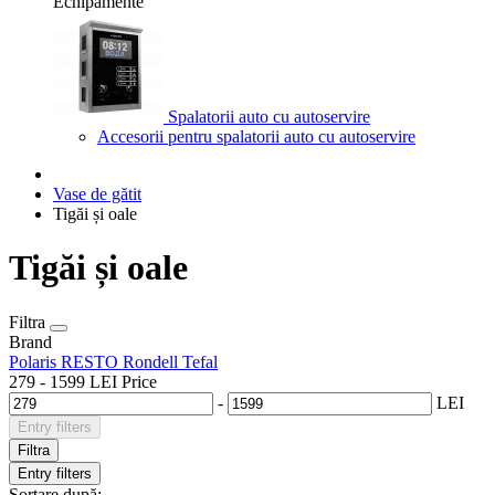
Echipamente
Spalatorii auto cu autoservire
Accesorii pentru spalatorii auto cu autoservire
Vase de gătit
Tigăi și oale
Tigăi și oale
Filtra
Brand
Polaris
RESTO
Rondell
Tefal
279
-
1599
LEI
Price
-
LEI
Entry filters
Filtra
Entry filters
Sortare după: