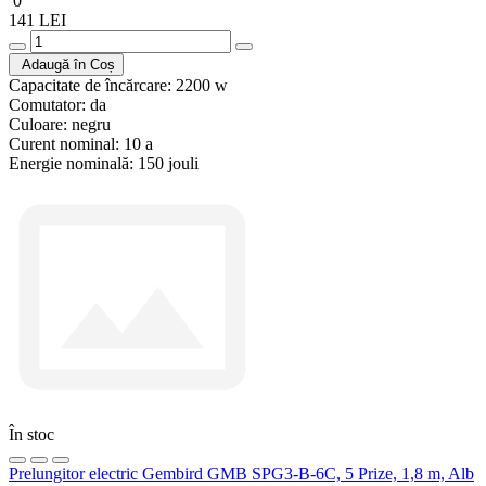
0
141 LEI
Adaugă în Coș
Capacitate de încărcare:
2200 w
Comutator:
da
Culoare:
negru
Curent nominal:
10 a
Energie nominală:
150 jouli
În stoc
Prelungitor electric Gembird GMB SPG3-B-6C, 5 Prize, 1,8 m, Alb