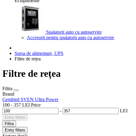
Echipamente
Spalatorii auto cu autoservire
Accesorii pentru spalatorii auto cu autoservire
Sursa de alimentare, UPS
Filtre de rețea
Filtre de rețea
Filtra
Brand
Gembird
SVEN
Ultra Power
100
-
357
LEI
Price
-
LEI
Entry filters
Filtra
Entry filters
Sortare după: