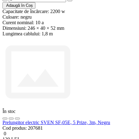
Adaugă în Coș
Capacitate de încărcare:
2200 w
Culoare:
negru
Curent nominal:
10 a
Dimensiuni:
246 × 40 × 52 mm
Lungimea cablului:
1,8 m
În stoc
Prelungitor electric SVEN SF-05E, 5 Prize, 3m, Negru
Cod produs:
207681
0