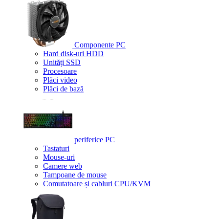
Componente PC
Hard disk-uri HDD
Unități SSD
Procesoare
Plăci video
Plăci de bază
periferice PC
Tastaturi
Mouse-uri
Camere web
Tampoane de mouse
Comutatoare și cabluri CPU/KVM