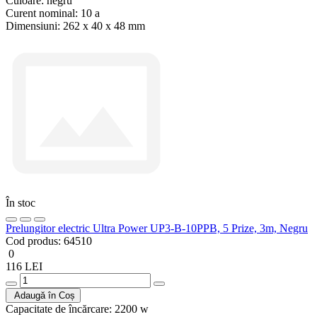
Culoare:
negru
Curent nominal:
10 a
Dimensiuni:
262 x 40 x 48 mm
În stoc
Prelungitor electric Ultra Power UP3-B-10PPB, 5 Prize, 3m, Negru
Cod produs:
64510
0
116 LEI
Adaugă în Coș
Capacitate de încărcare:
2200 w