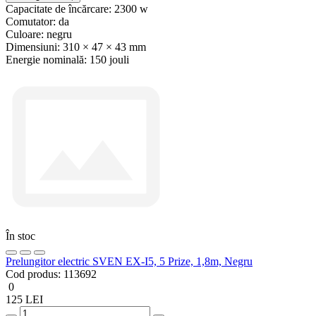
Capacitate de încărcare:
2300 w
Comutator:
da
Culoare:
negru
Dimensiuni:
310 × 47 × 43 mm
Energie nominală:
150 jouli
În stoc
Prelungitor electric SVEN EX-I5, 5 Prize, 1,8m, Negru
Cod produs:
113692
0
125 LEI