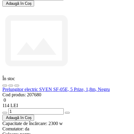
Adaugă în Coș
În stoc
Prelungitor electric SVEN SF-05E, 5 Prize, 1,8m, Negru
Cod produs:
207680
0
114 LEI
Adaugă în Coș
Capacitate de încărcare:
2300 w
Comutator:
da