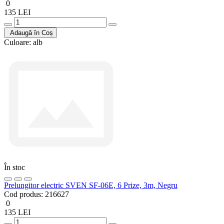
0
135 LEI
Adaugă în Coș
Culoare:
alb
În stoc
Prelungitor electric SVEN SF-06E, 6 Prize, 3m, Negru
Cod produs:
216627
0
135 LEI