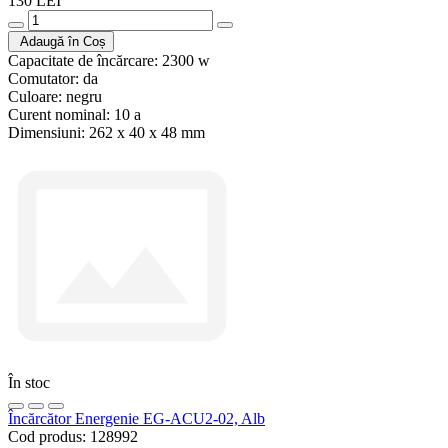
130 LEI
Adaugă în Coș
Capacitate de încărcare:
2300 w
Comutator:
da
Culoare:
negru
Curent nominal:
10 a
Dimensiuni:
262 x 40 x 48 mm
În stoc
Încărcător Energenie EG-ACU2-02, Alb
Cod produs:
128992