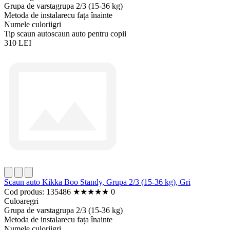
Grupa de varsta
grupa 2/3 (15-36 kg)
Metoda de instalare
cu fața înainte
Numele culorii
gri
Tip scaun auto
scaun auto pentru copii
310 LEI
Scaun auto Kikka Boo Standy, Grupa 2/3 (15-36 kg), Gri
Cod produs: 135486
★
★
★
★
★
0
Culoare
gri
Grupa de varsta
grupa 2/3 (15-36 kg)
Metoda de instalare
cu fața înainte
Numele culorii
gri