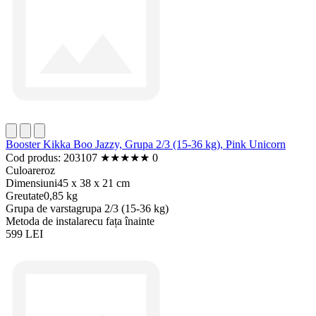
Booster Kikka Boo Jazzy, Grupa 2/3 (15-36 kg), Pink Unicorn
Cod produs: 203107
★
★
★
★
★
0
Culoare
roz
Dimensiuni
45 x 38 x 21 cm
Greutate
0,85 kg
Grupa de varsta
grupa 2/3 (15-36 kg)
Metoda de instalare
cu fața înainte
599 LEI