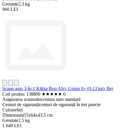
Greutate
2,3 kg
960 LEI
Scaun auto 3-în-1 Kikka Boo Alvi, Grupa 0+ (0-13 kg), Bej
Cod produs: 138800
★
★
★
★
★
0
Asigurarea scaunului
centura auto standard
Centuri de siguranță
centuri de siguranță în trei puncte
Culoare
bej
Dimensiuni
55x64x43,5 cm
Greutate
2,5 kg
1 049 LEI