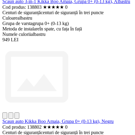
Scaun auto 3-în-1 Kikka Boo Amaia, Grupa 0+ (0-13 kg), Albastru
Cod produs: 138803
★
★
★
★
★
0
Centuri de siguranță
centuri de siguranță în trei puncte
Culoare
albastru
Grupa de varsta
grupa 0+ (0-13 kg)
Metoda de instalare
în spate, cu fața în față
Numele culorii
albastru
949 LEI
Scaun auto Kikka Boo Amaia, Grupa 0+ (0-13 kg), Negru
Cod produs: 138802
★
★
★
★
★
0
Centuri de siguranță
centuri de siguranță în trei puncte