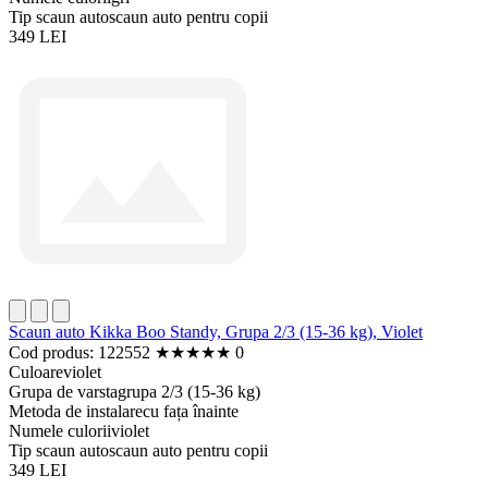
Tip scaun auto
scaun auto pentru copii
349 LEI
Scaun auto Kikka Boo Standy, Grupa 2/3 (15-36 kg), Violet
Cod produs: 122552
★
★
★
★
★
0
Culoare
violet
Grupa de varsta
grupa 2/3 (15-36 kg)
Metoda de instalare
cu fața înainte
Numele culorii
violet
Tip scaun auto
scaun auto pentru copii
349 LEI