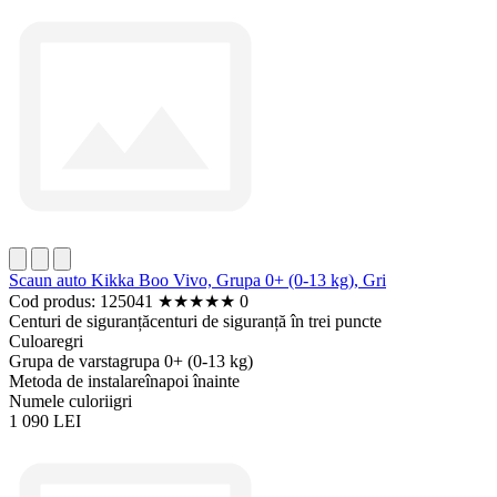
Scaun auto Kikka Boo Vivo, Grupa 0+ (0-13 kg), Gri
Cod produs: 125041
★
★
★
★
★
0
Centuri de siguranță
centuri de siguranță în trei puncte
Culoare
gri
Grupa de varsta
grupa 0+ (0-13 kg)
Metoda de instalare
înapoi înainte
Numele culorii
gri
1 090 LEI