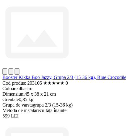
Booster Kikka Boo Jazzy, Grupa 2/3 (15-36 kg), Blue Crocodile
Cod produs: 203106
★
★
★
★
★
0
Culoare
albastru
Dimensiuni
45 x 38 x 21 cm
Greutate
0,85 kg
Grupa de varsta
grupa 2/3 (15-36 kg)
Metoda de instalare
cu fața înainte
599 LEI