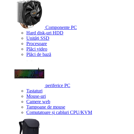
Componente PC
Hard disk-uri HDD
Unități SSD
Procesoare
Plăci video
Plăci de bază
periferice PC
Tastaturi
Mouse-uri
Camere web
Tampoane de mouse
Comutatoare și cabluri CPU/KVM