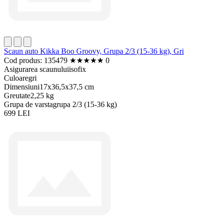
Scaun auto Kikka Boo Groovy, Grupa 2/3 (15-36 kg), Gri
Cod produs: 135479
★
★
★
★
★
0
Asigurarea scaunului
isofix
Culoare
gri
Dimensiuni
17x36,5x37,5 cm
Greutate
2,25 kg
Grupa de varsta
grupa 2/3 (15-36 kg)
699 LEI