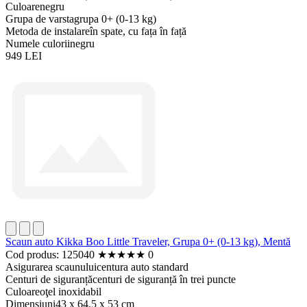
Culoare
negru
Grupa de varsta
grupa 0+ (0-13 kg)
Metoda de instalare
în spate, cu fața în față
Numele culorii
negru
949 LEI
Scaun auto Kikka Boo Little Traveler, Grupa 0+ (0-13 kg), Mentă
Cod produs: 125040
★
★
★
★
★
0
Asigurarea scaunului
centura auto standard
Centuri de siguranță
centuri de siguranță în trei puncte
Culoare
oţel inoxidabil
Dimensiuni
43 x 64,5 x 53 cm