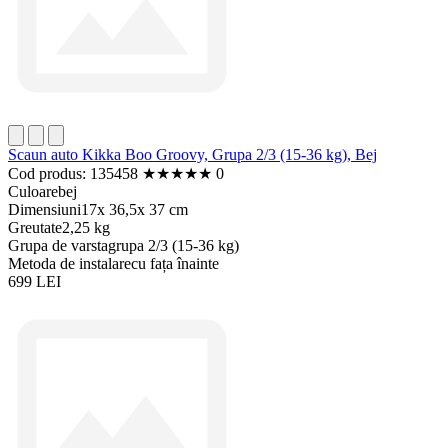
Scaun auto Kikka Boo Groovy, Grupa 2/3 (15-36 kg), Bej
Cod produs: 135458
★
★
★
★
★
0
Culoare
bej
Dimensiuni
17x 36,5x 37 cm
Greutate
2,25 kg
Grupa de varsta
grupa 2/3 (15-36 kg)
Metoda de instalare
cu fața înainte
699 LEI