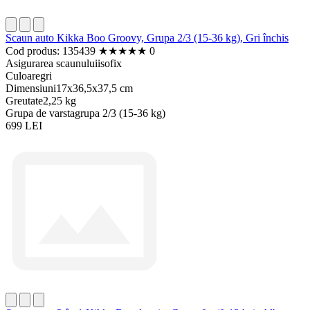
Scaun auto Kikka Boo Groovy, Grupa 2/3 (15-36 kg), Gri închis
Cod produs: 135439
★
★
★
★
★
0
Asigurarea scaunului
isofix
Culoare
gri
Dimensiuni
17x36,5x37,5 cm
Greutate
2,25 kg
Grupa de varsta
grupa 2/3 (15-36 kg)
699 LEI