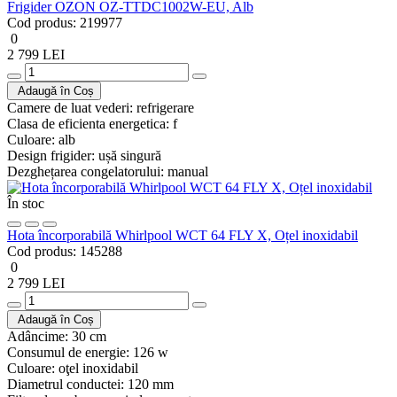
Frigider OZON OZ-TTDC1002W-EU, Alb
Cod produs:
219977
0
2 799 LEI
Adaugă în Coș
Camere de luat vederi:
refrigerare
Clasa de eficienta energetica:
f
Culoare:
alb
Design frigider:
ușă singură
Dezghețarea congelatorului:
manual
În stoc
Hota încorporabilă Whirlpool WCT 64 FLY X, Oțel inoxidabil
Cod produs:
145288
0
2 799 LEI
Adaugă în Coș
Adâncime:
30 cm
Consumul de energie:
126 w
Culoare:
oţel inoxidabil
Diametrul conductei:
120 mm