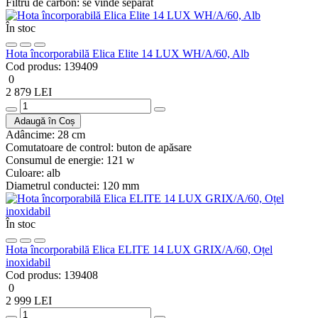
Filtru de carbon:
se vinde separat
În stoc
Hota încorporabilă Elica Elite 14 LUX WH/A/60, Alb
Cod produs:
139409
0
2 879 LEI
Adaugă în Coș
Adâncime:
28 cm
Comutatoare de control:
buton de apăsare
Consumul de energie:
121 w
Culoare:
alb
Diametrul conductei:
120 mm
În stoc
Hota încorporabilă Elica ELITE 14 LUX GRIX/A/60, Oțel
inoxidabil
Cod produs:
139408
0
2 999 LEI