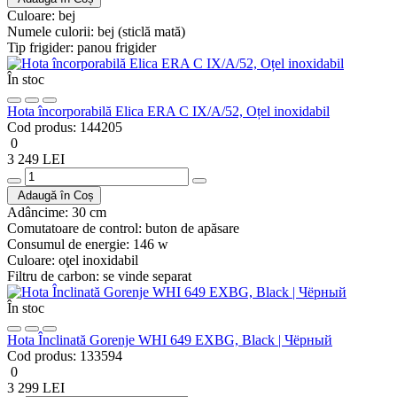
Culoare:
bej
Numele culorii:
bej (sticlă mată)
Tip frigider:
panou frigider
În stoc
Hota încorporabilă Elica ERA C IX/A/52, Oțel inoxidabil
Cod produs:
144205
0
3 249 LEI
Adaugă în Coș
Adâncime:
30 cm
Comutatoare de control:
buton de apăsare
Consumul de energie:
146 w
Culoare:
oţel inoxidabil
Filtru de carbon:
se vinde separat
În stoc
Hota Înclinată Gorenje WHI 649 EXBG, Black | Чёрный
Cod produs:
133594
0
3 299 LEI