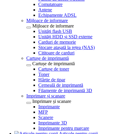
Comutatoare
Antene
Echipamente ADSL
Mijloace de informare
Mijloace de informare
Unități flash USB
Unități HDD și SSD externe
Carduri de memorie
Stocare atașată la rețea (NAS)
Cititoare de carduri
Cartușe de imprimantă
Cartușe de imprimantă
Cartușe de toner
Toner
Hârtie de tipar
Cerneală de imprimantă
Filamente de imprimantă 3D
Imprimare și scanare
Imprimare și scanare
Imprimante
MFP
Scanere
Imprimante 3D
Imprimante pentru marcare
Articole pentru copii