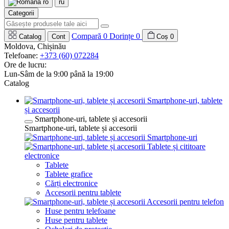
ro
ru
Categorii
Compară
0
Dorințe
0
Catalog
Cont
Coș
0
Moldova, Chișinău
Telefoane:
+373 (60) 072284
Ore de lucru:
Lun-Sâm de la 9:00 până la 19:00
Catalog
Smartphone-uri, tablete
și accesorii
Smartphone-uri, tablete și accesorii
Smartphone-uri, tablete și accesorii
Smartphone-uri
Tablete și cititoare
electronice
Tablete
Tablete grafice
Cărți electronice
Accesorii pentru tablete
Accesorii pentru telefon
Huse pentru telefoane
Huse pentru tablete