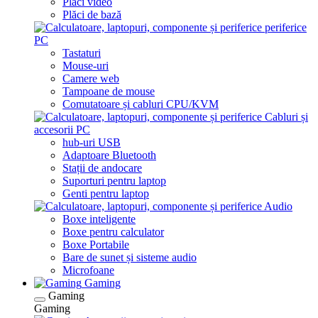
Plăci video
Plăci de bază
periferice
PC
Tastaturi
Mouse-uri
Camere web
Tampoane de mouse
Comutatoare și cabluri CPU/KVM
Cabluri și
accesorii PC
hub-uri USB
Adaptoare Bluetooth
Stații de andocare
Suporturi pentru laptop
Genti pentru laptop
Audio
Boxe inteligente
Boxe pentru calculator
Boxe Portabile
Bare de sunet și sisteme audio
Microfoane
Gaming
Gaming
Gaming