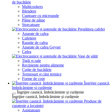
de bucătărie
Multicookers
Blendere
Cuptoare cu microunde
Pâine de pâine
Storcatoare
Pregătirea cafelei
Aparate de cafea
Cafetiere
Rasnite de cafea
Aparate de cafea Geyser
Cafea
Vase de gătit
Tigăi și oale
Recipiente pentru alimente
Cuțite de bucătărie
Termosuri și căni termice
Forme de copt
Îngrijire casnică,
îmbrăcăminte și curățenie
Îngrijire casnică, îmbrăcăminte și curățenie
Îngrijire casnică, îmbrăcăminte și curățenie
Produse de
curatenie a locuintei
Aspiratoare