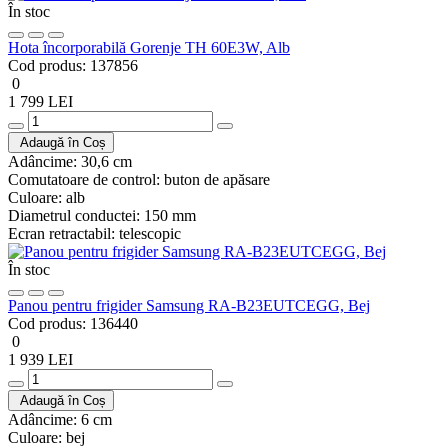
În stoc
Hota încorporabilă Gorenje TH 60E3W, Alb
Cod produs:
137856
0
1 799 LEI
Adaugă în Coș
Adâncime:
30,6 cm
Comutatoare de control:
buton de apăsare
Culoare:
alb
Diametrul conductei:
150 mm
Ecran retractabil:
telescopic
În stoc
Panou pentru frigider Samsung RA-B23EUTCEGG, Bej
Cod produs:
136440
0
1 939 LEI
Adaugă în Coș
Adâncime:
6 cm
Culoare:
bej