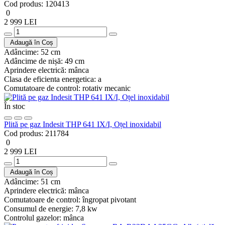
Cod produs:
120413
0
2 999 LEI
Adaugă în Coș
Adâncime:
52 cm
Adâncime de nișă:
49 cm
Aprindere electrică:
mânca
Clasa de eficienta energetica:
a
Comutatoare de control:
rotativ mecanic
În stoc
Plită pe gaz Indesit THP 641 IX/I, Oțel inoxidabil
Cod produs:
211784
0
2 999 LEI
Adaugă în Coș
Adâncime:
51 cm
Aprindere electrică:
mânca
Comutatoare de control:
îngropat pivotant
Consumul de energie:
7,8 kw
Controlul gazelor:
mânca