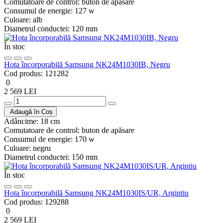
Comutatoare de control:
buton de apăsare
Consumul de energie:
127 w
Culoare:
alb
Diametrul conductei:
120 mm
În stoc
Hota încorporabilă Samsung NK24M1030IB, Negru
Cod produs:
121282
0
2 569 LEI
Adaugă în Coș
Adâncime:
18 cm
Comutatoare de control:
buton de apăsare
Consumul de energie:
170 w
Culoare:
negru
Diametrul conductei:
150 mm
În stoc
Hota încorporabilă Samsung NK24M1030IS/UR, Argintiu
Cod produs:
129288
0
2 569 LEI