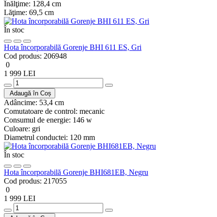
Înălţime:
128,4 cm
Lăţime:
69,5 cm
În stoc
Hota încorporabilă Gorenje BHI 611 ES, Gri
Cod produs:
206948
0
1 999 LEI
Adaugă în Coș
Adâncime:
53,4 cm
Comutatoare de control:
mecanic
Consumul de energie:
146 w
Culoare:
gri
Diametrul conductei:
120 mm
În stoc
Hota încorporabilă Gorenje BHI681EB, Negru
Cod produs:
217055
0
1 999 LEI