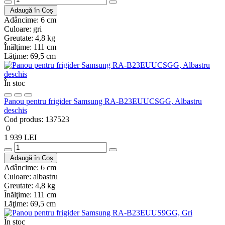
Adaugă în Coș
Adâncime:
6 cm
Culoare:
gri
Greutate:
4,8 kg
Înălţime:
111 cm
Lăţime:
69,5 cm
În stoc
Panou pentru frigider Samsung RA-B23EUUCSGG, Albastru
deschis
Cod produs:
137523
0
1 939 LEI
Adaugă în Coș
Adâncime:
6 cm
Culoare:
albastru
Greutate:
4,8 kg
Înălţime:
111 cm
Lăţime:
69,5 cm
În stoc