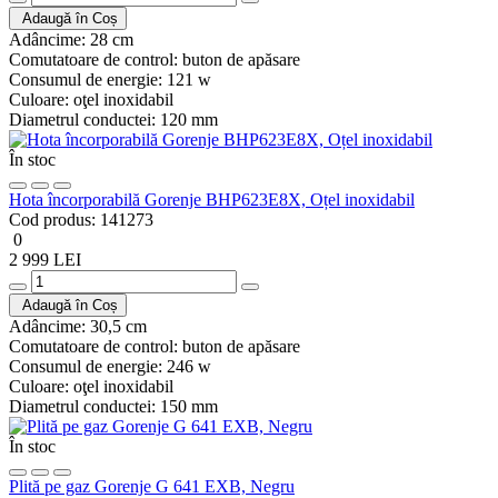
Adaugă în Coș
Adâncime:
28 cm
Comutatoare de control:
buton de apăsare
Consumul de energie:
121 w
Culoare:
oţel inoxidabil
Diametrul conductei:
120 mm
În stoc
Hota încorporabilă Gorenje BHP623E8X, Oțel inoxidabil
Cod produs:
141273
0
2 999 LEI
Adaugă în Coș
Adâncime:
30,5 cm
Comutatoare de control:
buton de apăsare
Consumul de energie:
246 w
Culoare:
oţel inoxidabil
Diametrul conductei:
150 mm
În stoc
Plită pe gaz Gorenje G 641 EXB, Negru