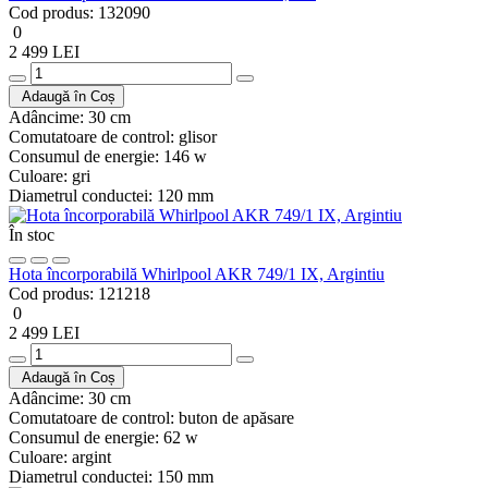
Cod produs:
132090
0
2 499 LEI
Adaugă în Coș
Adâncime:
30 cm
Comutatoare de control:
glisor
Consumul de energie:
146 w
Culoare:
gri
Diametrul conductei:
120 mm
În stoc
Hota încorporabilă Whirlpool AKR 749/1 IX, Argintiu
Cod produs:
121218
0
2 499 LEI
Adaugă în Coș
Adâncime:
30 cm
Comutatoare de control:
buton de apăsare
Consumul de energie:
62 w
Culoare:
argint
Diametrul conductei:
150 mm