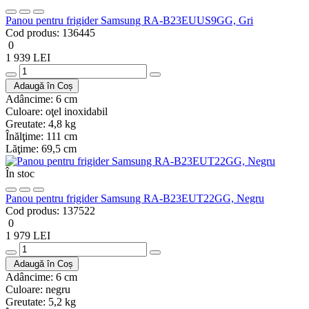
Panou pentru frigider Samsung RA-B23EUUS9GG, Gri
Cod produs:
136445
0
1 939 LEI
Adaugă în Coș
Adâncime:
6 cm
Culoare:
oţel inoxidabil
Greutate:
4,8 kg
Înălţime:
111 cm
Lăţime:
69,5 cm
În stoc
Panou pentru frigider Samsung RA-B23EUT22GG, Negru
Cod produs:
137522
0
1 979 LEI
Adaugă în Coș
Adâncime:
6 cm
Culoare:
negru
Greutate:
5,2 kg