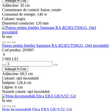
Adaugă în Coș
Adâncime:
30 cm
Comutatoare de control:
buton, rotativ
Consumul de energie:
146 w
Culoare:
negru
Diametrul conductei:
120 mm
În stoc
Panou pentru frigider Samsung RA-B23EUTS9GG, Oțel inoxidabil
Cod produs:
203007
0
2 069 LEI
Adaugă în Coș
Adâncime:
69,5 cm
Culoare:
oţel inoxidabil
Înălţime:
128,4 cm
Lăţime:
6 cm
Numele culorii:
oţel inoxidabil
În stoc
Hota încorporabilă Elica ERA GR/A/52, Gri