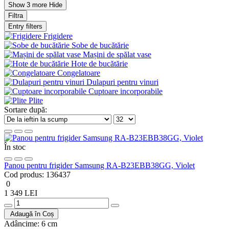
Show 3 more
Hide
Filtra
Entry filters
Frigidere
Sobe de bucătărie
Mașini de spălat vase
Hote de bucătărie
Congelatoare
Dulapuri pentru vinuri
Cuptoare incorporabile
Plite
Sortare după:
În stoc
Panou pentru frigider Samsung RA-B23EBB38GG, Violet
Cod produs:
136437
0
1 349 LEI
Adaugă în Coș
Adâncime:
6 cm