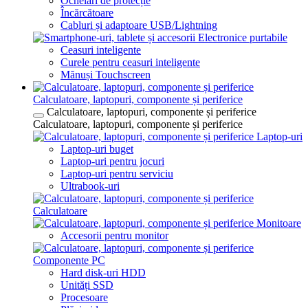
Ochelari de protecție
Încărcătoare
Cabluri și adaptoare USB/Lightning
Electronice purtabile
Ceasuri inteligente
Curele pentru ceasuri inteligente
Mănuși Touchscreen
Calculatoare, laptopuri, componente și periferice
Calculatoare, laptopuri, componente și periferice
Calculatoare, laptopuri, componente și periferice
Laptop-uri
Laptop-uri buget
Laptop-uri pentru jocuri
Laptop-uri pentru serviciu
Ultrabook-uri
Calculatoare
Monitoare
Accesorii pentru monitor
Componente PC
Hard disk-uri HDD
Unități SSD
Procesoare