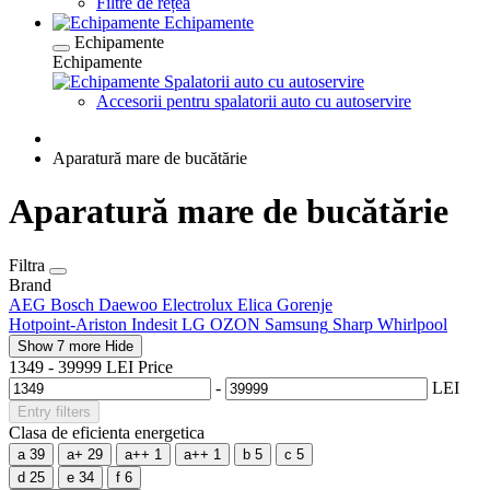
Filtre de rețea
Echipamente
Echipamente
Echipamente
Spalatorii auto cu autoservire
Accesorii pentru spalatorii auto cu autoservire
Aparatură mare de bucătărie
Aparatură mare de bucătărie
Filtra
Brand
AEG
Bosch
Daewoo
Electrolux
Elica
Gorenje
Hotpoint-Ariston
Indesit
LG
OZON
Samsung
Sharp
Whirlpool
Show 7 more
Hide
1349
-
39999
LEI
Price
-
LEI
Entry filters
Clasa de eficienta energetica
a
39
a+
29
a++
1
a++
1
b
5
c
5
d
25
e
34
f
6