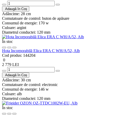
Adaugă în Coș
Adâncime:
28 cm
Comutatoare de control:
buton de apăsare
Consumul de energie:
170 w
Culoare:
argint
Diametrul conductei:
120 mm
În stoc
Hota încorporabilă Elica ERA C WH/A/52, Alb
Cod produs:
144204
0
2 779 LEI
Adaugă în Coș
Adâncime:
30 cm
Comutatoare de control:
electronic
Consumul de energie:
146 w
Culoare:
alb
Diametrul conductei:
120 mm
În stoc