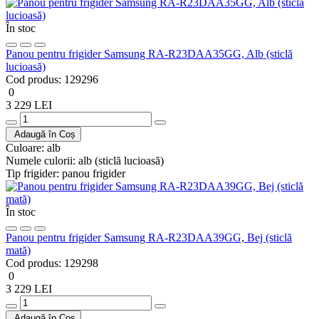
În stoc
Panou pentru frigider Samsung RA-R23DAA35GG, Alb (sticlă
lucioasă)
Cod produs:
129296
0
3 229 LEI
Adaugă în Coș
Culoare:
alb
Numele culorii:
alb (sticlă lucioasă)
Tip frigider:
panou frigider
În stoc
Panou pentru frigider Samsung RA-R23DAA39GG, Bej (sticlă
mată)
Cod produs:
129298
0
3 229 LEI
Adaugă în Coș