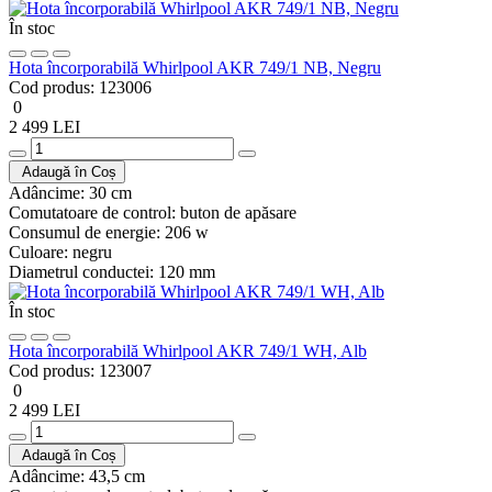
În stoc
Hota încorporabilă Whirlpool AKR 749/1 NB, Negru
Cod produs:
123006
0
2 499 LEI
Adaugă în Coș
Adâncime:
30 cm
Comutatoare de control:
buton de apăsare
Consumul de energie:
206 w
Culoare:
negru
Diametrul conductei:
120 mm
În stoc
Hota încorporabilă Whirlpool AKR 749/1 WH, Alb
Cod produs:
123007
0
2 499 LEI
Adaugă în Coș
Adâncime:
43,5 cm