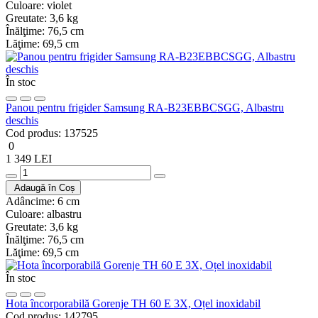
Culoare:
violet
Greutate:
3,6 kg
Înălţime:
76,5 cm
Lăţime:
69,5 cm
În stoc
Panou pentru frigider Samsung RA-B23EBBCSGG, Albastru
deschis
Cod produs:
137525
0
1 349 LEI
Adaugă în Coș
Adâncime:
6 cm
Culoare:
albastru
Greutate:
3,6 kg
Înălţime:
76,5 cm
Lăţime:
69,5 cm
În stoc
Hota încorporabilă Gorenje TH 60 E 3X, Oțel inoxidabil
Cod produs:
142795