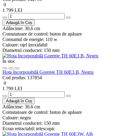
0
1 799 LEI
Adaugă în Coș
Adâncime:
30,6 cm
Comutatoare de control:
buton de apăsare
Consumul de energie:
110 w
Culoare:
oţel inoxidabil
Diametrul conductei:
150 mm
În stoc
Hota încorporabilă Gorenje TH 60E3 B, Negru
Cod produs:
137854
0
1 799 LEI
Adaugă în Coș
Adâncime:
30,6 cm
Comutatoare de control:
buton de apăsare
Culoare:
negru
Diametrul conductei:
150 mm
Ecran retractabil:
telescopic