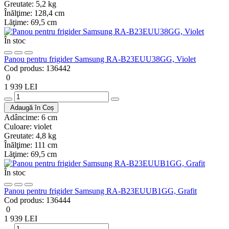
Greutate:
5,2 kg
Înălţime:
128,4 cm
Lăţime:
69,5 cm
În stoc
Panou pentru frigider Samsung RA-B23EUU38GG, Violet
Cod produs:
136442
0
1 939 LEI
Adaugă în Coș
Adâncime:
6 cm
Culoare:
violet
Greutate:
4,8 kg
Înălţime:
111 cm
Lăţime:
69,5 cm
În stoc
Panou pentru frigider Samsung RA-B23EUUB1GG, Grafit
Cod produs:
136444
0
1 939 LEI