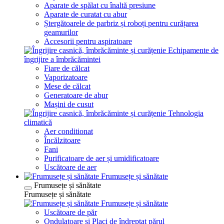
Aparate de spălat cu înaltă presiune
Aparate de curatat cu abur
Ștergătoarele de parbriz și roboți pentru curățarea
geamurilor
Accesorii pentru aspiratoare
Echipamente de
îngrijire a îmbrăcămintei
Fiare de călcat
Vaporizatoare
Mese de călcat
Generatoare de abur
Mașini de cusut
Tehnologia
climatică
Aer conditionat
Încălzitoare
Fani
Purificatoare de aer și umidificatoare
Uscătoare de aer
Frumusețe și sănătate
Frumusețe și sănătate
Frumusețe și sănătate
Frumusețe și sănătate
Uscătoare de păr
Ondulatoare și Placi de îndreptat părul