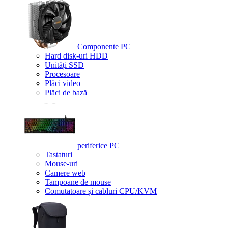
Componente PC
Hard disk-uri HDD
Unități SSD
Procesoare
Plăci video
Plăci de bază
periferice PC
Tastaturi
Mouse-uri
Camere web
Tampoane de mouse
Comutatoare și cabluri CPU/KVM