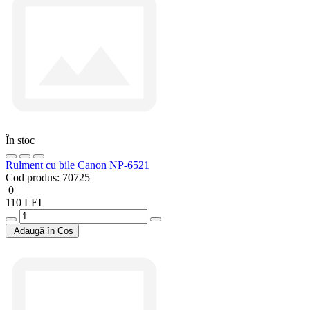
În stoc
Rulment cu bile Canon NP-6521
Cod produs:
70725
0
110 LEI
Adaugă în Coș