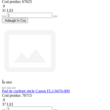
Cod produs:
67625
0
31 LEI
Adaugă în Coș
În stoc
Pad de curățare sticle Canon FL2-9476-000
Cod produs:
70715
0
37 LEI