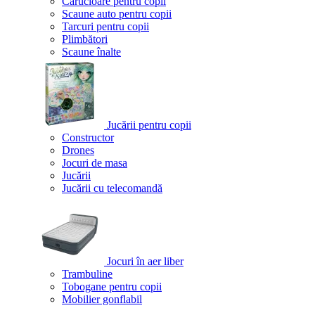
Cărucioare pentru copii
Scaune auto pentru copii
Tarcuri pentru copii
Plimbători
Scaune înalte
Jucării pentru copii
Constructor
Drones
Jocuri de masa
Jucării
Jucării cu telecomandă
Jocuri în aer liber
Trambuline
Tobogane pentru copii
Mobilier gonflabil