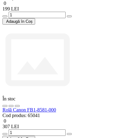
0
199 LEI
Adaugă în Coș
În stoc
Rolă Canon FB1-8581-000
Cod produs:
65041
0
307 LEI