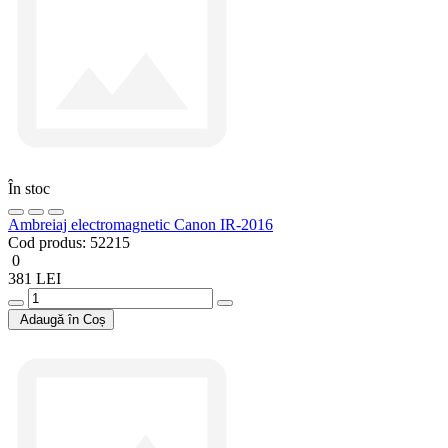
În stoc
Ambreiaj electromagnetic Canon IR-2016
Cod produs:
52215
0
381 LEI
Adaugă în Coș