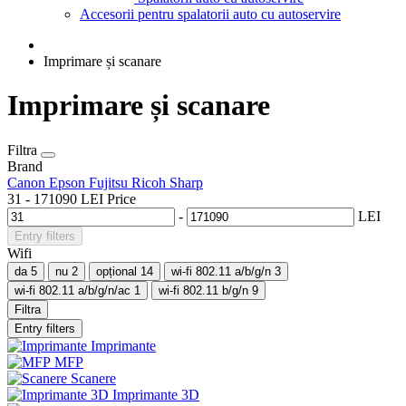
Accesorii pentru spalatorii auto cu autoservire
Imprimare și scanare
Imprimare și scanare
Filtra
Brand
Canon
Epson
Fujitsu
Ricoh
Sharp
31
-
171090
LEI
Price
-
LEI
Entry filters
Wifi
da
5
nu
2
opțional
14
wi-fi 802.11 a/b/g/n
3
wi-fi 802.11 a/b/g/n/ac
1
wi-fi 802.11 b/g/n
9
Filtra
Entry filters
Imprimante
MFP
Scanere
Imprimante 3D