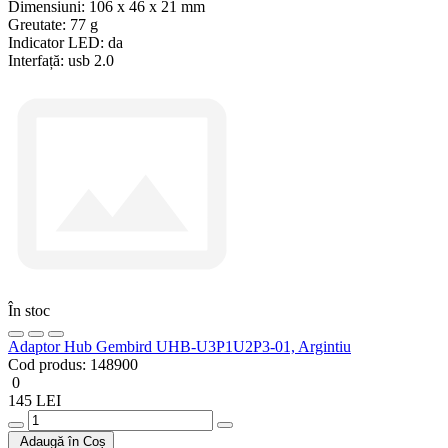
Dimensiuni:
106 x 46 x 21 mm
Greutate:
77 g
Indicator LED:
da
Interfață:
usb 2.0
În stoc
Adaptor Hub Gembird UHB-U3P1U2P3-01, Argintiu
Cod produs:
148900
0
145 LEI
Adaugă în Coș