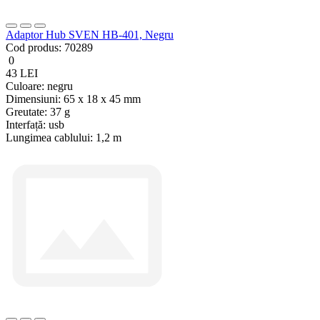
Adaptor Hub SVEN HB-401, Negru
Cod produs:
70289
0
43 LEI
Culoare:
negru
Dimensiuni:
65 x 18 x 45 mm
Greutate:
37 g
Interfață:
usb
Lungimea cablului:
1,2 m