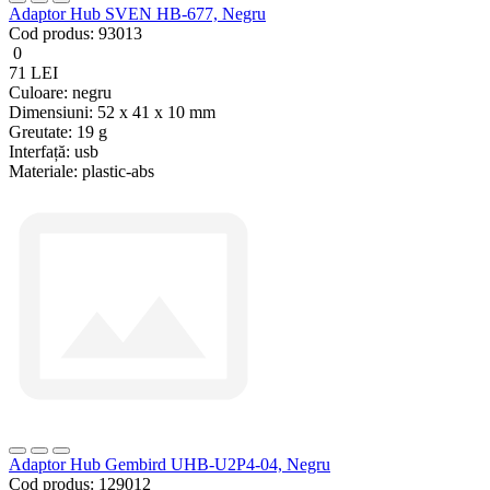
Adaptor Hub SVEN HB-677, Negru
Cod produs:
93013
0
71 LEI
Culoare:
negru
Dimensiuni:
52 x 41 x 10 mm
Greutate:
19 g
Interfață:
usb
Materiale:
plastic-abs
Adaptor Hub Gembird UHB-U2P4-04, Negru
Cod produs:
129012