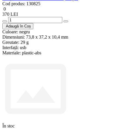
Cod produs:
130825
0
370 LEI
Adaugă în Coș
Culoare:
negru
Dimensiuni:
73,8 x 37,2 x 10,4 mm
Greutate:
29 g
Interfață:
usb
Materiale:
plastic-abs
În stoc