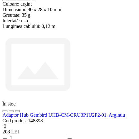
Culoare:
argint
Dimensiuni:
90 x 28 x 10 mm
Greutate:
35 g
Interfață:
usb
Lungimea cablului:
0,12 m
În stoc
Adaptor Hub Gembird UHB-CM-CRU3P1U2P2-01, Argintiu
Cod produs:
148898
0
208 LEI