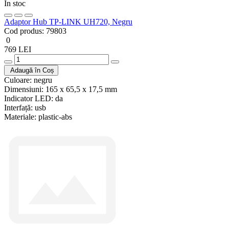
În stoc
Adaptor Hub TP-LINK UH720, Negru
Cod produs:
79803
0
769 LEI
Adaugă în Coș
Culoare:
negru
Dimensiuni:
165 x 65,5 x 17,5 mm
Indicator LED:
da
Interfață:
usb
Materiale:
plastic-abs