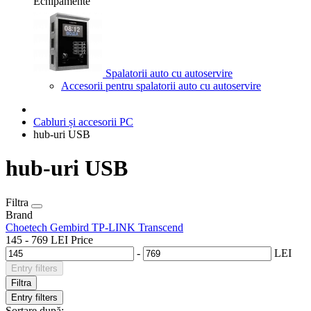
Echipamente
Spalatorii auto cu autoservire
Accesorii pentru spalatorii auto cu autoservire
Cabluri și accesorii PC
hub-uri USB
hub-uri USB
Filtra
Brand
Choetech
Gembird
TP-LINK
Transcend
145
-
769
LEI
Price
-
LEI
Entry filters
Filtra
Entry filters
Sortare după: