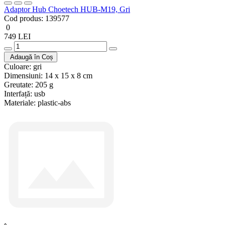
Adaptor Hub Choetech HUB-M19, Gri
Cod produs:
139577
0
749 LEI
Adaugă în Coș
Culoare:
gri
Dimensiuni:
14 x 15 x 8 cm
Greutate:
205 g
Interfață:
usb
Materiale:
plastic-abs