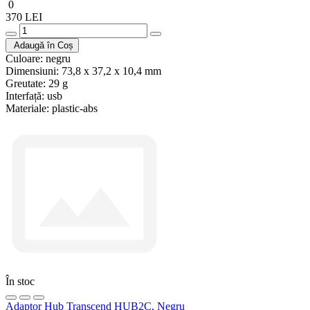
0
370 LEI
Adaugă în Coș
Culoare:
negru
Dimensiuni:
73,8 x 37,2 x 10,4 mm
Greutate:
29 g
Interfață:
usb
Materiale:
plastic-abs
În stoc
Adaptor Hub Transcend HUB2C, Negru