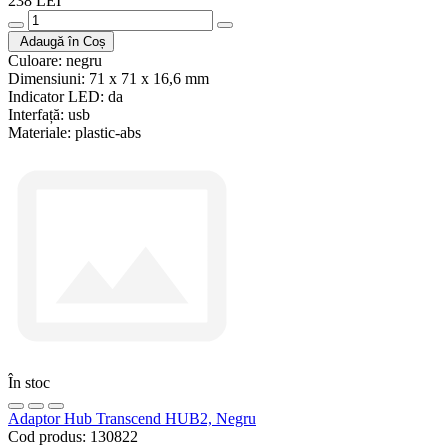
238 LEI
Adaugă în Coș
Culoare:
negru
Dimensiuni:
71 x 71 x 16,6 mm
Indicator LED:
da
Interfață:
usb
Materiale:
plastic-abs
În stoc
Adaptor Hub Transcend HUB2, Negru
Cod produs:
130822