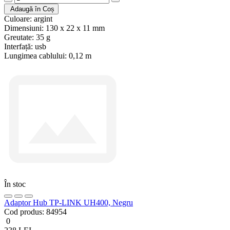
Adaugă în Coș
Culoare:
argint
Dimensiuni:
130 x 22 x 11 mm
Greutate:
35 g
Interfață:
usb
Lungimea cablului:
0,12 m
În stoc
Adaptor Hub TP-LINK UH400, Negru
Cod produs:
84954
0