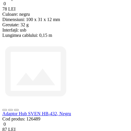
0
78 LEI
Culoare:
negru
Dimensiuni:
100 x 31 x 12 mm
Greutate:
32 g
Interfață:
usb
Lungimea cablului:
0,15 m
Adaptor Hub SVEN HB-432, Negru
Cod produs:
126489
0
87 LEI