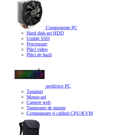
Componente PC
Hard disk-uri HDD
Unități SSD
Procesoare
Plăci video
Plăci de bază
periferice PC
Tastaturi
Mouse-uri
Camere web
Tampoane de mouse
Comutatoare și cabluri CPU/KVM