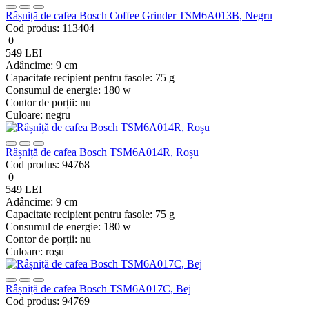
Râșniță de cafea Bosch Coffee Grinder TSM6A013B, Negru
Cod produs:
113404
0
549 LEI
Adâncime:
9 cm
Capacitate recipient pentru fasole:
75 g
Consumul de energie:
180 w
Contor de porții:
nu
Culoare:
negru
Râșniță de cafea Bosch TSM6A014R, Roșu
Cod produs:
94768
0
549 LEI
Adâncime:
9 cm
Capacitate recipient pentru fasole:
75 g
Consumul de energie:
180 w
Contor de porții:
nu
Culoare:
roşu
Râșniță de cafea Bosch TSM6A017C, Bej
Cod produs:
94769