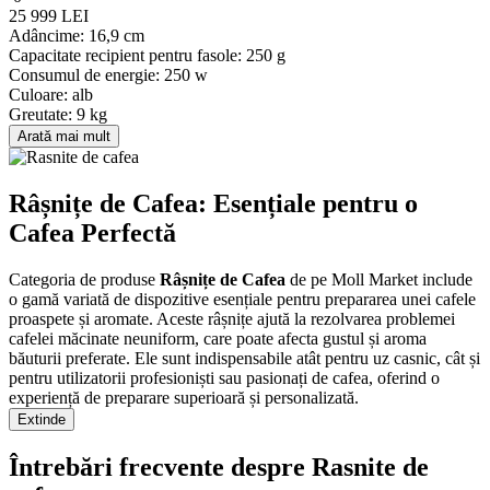
25 999 LEI
Adâncime:
16,9 cm
Capacitate recipient pentru fasole:
250 g
Consumul de energie:
250 w
Culoare:
alb
Greutate:
9 kg
Arată mai mult
Râșnițe de Cafea: Esențiale pentru o
Cafea Perfectă
Categoria de produse
Râșnițe de Cafea
de pe Moll Market include
o gamă variată de dispozitive esențiale pentru prepararea unei cafele
proaspete și aromate. Aceste râșnițe ajută la rezolvarea problemei
cafelei măcinate neuniform, care poate afecta gustul și aroma
băuturii preferate. Ele sunt indispensabile atât pentru uz casnic, cât și
pentru utilizatorii profesioniști sau pasionați de cafea, oferind o
experiență de preparare superioară și personalizată.
Extinde
Avantaje și Caracteristici
Întrebări frecvente despre Rasnite de