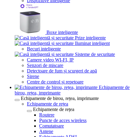
Dispozitive inteligente
Boxe inteligente
Prize inteligente
Iluminat inteligent
Becuri inteligente
Sisteme de securitate
Camere video WI-FI, IP
Senzori de miscare
Detectoare de fum și scurgeri de apă
Sirene
Centre de control și repetoare
Echipamente de
birou, rețea, imprimante
Echipamente de birou, rețea, imprimante
Echipamente de rețea
Echipamente de rețea
Routere
Puncte de acces wireless
Comutatoare
Antene
Echipamente ADSL