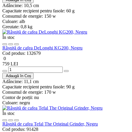
Adâncime:
10,5 cm
Capacitate recipient pentru fasole:
60 g
Consumul de energie:
150 w
Culoare:
alb
Greutate:
0,8 kg
În stoc
Râșniță de cafea DeLonghi KG200, Negru
Cod produs:
132679
0
759 LEI
Adaugă în Coș
Adâncime:
11,1 cm
Capacitate recipient pentru fasole:
90 g
Consumul de energie:
170 w
Contor de porții:
nu
Culoare:
negru
În stoc
Râșniță de cafea Tefal The Original Grinder, Negru
Cod produs:
91428