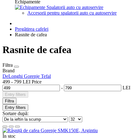
Echipamente
Spalatorii auto cu autoservire
Accesorii pentru spalatorii auto cu autoservire
Pregătirea cafelei
Rasnite de cafea
Rasnite de cafea
Filtra
Brand
DeLonghi
Gorenje
Tefal
499
-
799
LEI
Price
-
LEI
Entry filters
Filtra
Entry filters
Sortare după:
În stoc