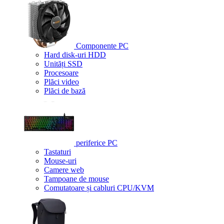
Componente PC
Hard disk-uri HDD
Unități SSD
Procesoare
Plăci video
Plăci de bază
periferice PC
Tastaturi
Mouse-uri
Camere web
Tampoane de mouse
Comutatoare și cabluri CPU/KVM