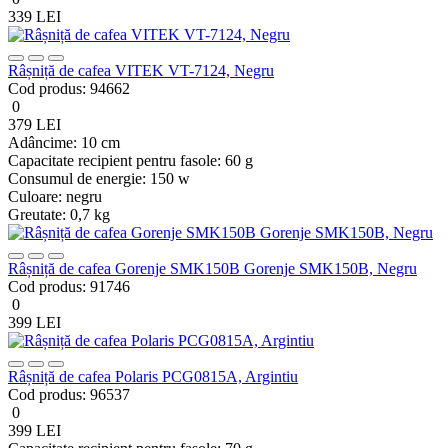
339 LEI
Râșniță de cafea VITEK VT-7124, Negru
Cod produs:
94662
0
379 LEI
Adâncime:
10 cm
Capacitate recipient pentru fasole:
60 g
Consumul de energie:
150 w
Culoare:
negru
Greutate:
0,7 kg
Râșniță de cafea Gorenje SMK150B Gorenje SMK150B, Negru
Cod produs:
91746
0
399 LEI
Râșniță de cafea Polaris PCG0815A, Argintiu
Cod produs:
96537
0
399 LEI