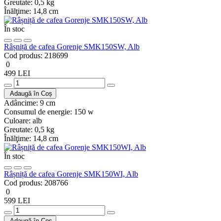
Greutate:
0,5 kg
Înălţime:
14,8 cm
În stoc
Râșniță de cafea Gorenje SMK150SW, Alb
Cod produs:
218699
0
499 LEI
Adaugă în Coș
Adâncime:
9 cm
Consumul de energie:
150 w
Culoare:
alb
Greutate:
0,5 kg
Înălţime:
14,8 cm
În stoc
Râșniță de cafea Gorenje SMK150WI, Alb
Cod produs:
208766
0
599 LEI
Adaugă în Coș