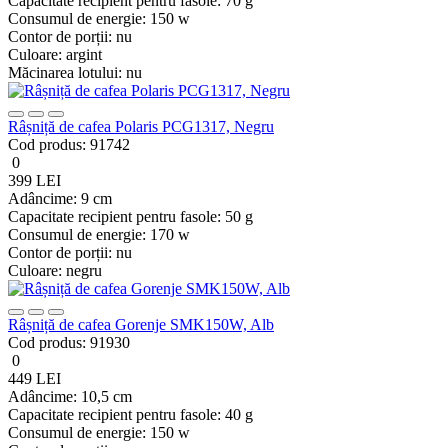
Capacitate recipient pentru fasole:
70 g
Consumul de energie:
150 w
Contor de porții:
nu
Culoare:
argint
Măcinarea lotului:
nu
Râșniță de cafea Polaris PCG1317, Negru
Cod produs:
91742
0
399 LEI
Adâncime:
9 cm
Capacitate recipient pentru fasole:
50 g
Consumul de energie:
170 w
Contor de porții:
nu
Culoare:
negru
Râșniță de cafea Gorenje SMK150W, Alb
Cod produs:
91930
0
449 LEI
Adâncime:
10,5 cm
Capacitate recipient pentru fasole:
40 g
Consumul de energie:
150 w