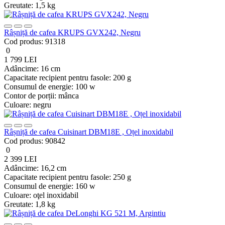
Greutate:
1,5 kg
Râșniță de cafea KRUPS GVX242, Negru
Cod produs:
91318
0
1 799 LEI
Adâncime:
16 cm
Capacitate recipient pentru fasole:
200 g
Consumul de energie:
100 w
Contor de porții:
mânca
Culoare:
negru
Râșniță de cafea Cuisinart DBM18E , Oțel inoxidabil
Cod produs:
90842
0
2 399 LEI
Adâncime:
16,2 cm
Capacitate recipient pentru fasole:
250 g
Consumul de energie:
160 w
Culoare:
oţel inoxidabil
Greutate:
1,8 kg