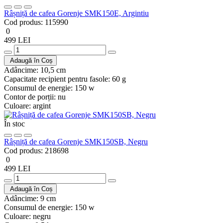
Râșniță de cafea Gorenje SMK150E, Argintiu
Cod produs:
115990
0
499 LEI
Adaugă în Coș
Adâncime:
10,5 cm
Capacitate recipient pentru fasole:
60 g
Consumul de energie:
150 w
Contor de porții:
nu
Culoare:
argint
În stoc
Râșniță de cafea Gorenje SMK150SB, Negru
Cod produs:
218698
0
499 LEI
Adaugă în Coș
Adâncime:
9 cm
Consumul de energie:
150 w
Culoare:
negru