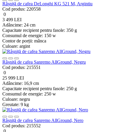
Râșniță de cafea DeLonghi KG 521 M, Argintiu
Cod produs:
220558
0
3 499 LEI
Adâncime:
24 cm
Capacitate recipient pentru fasole:
350 g
Consumul de energie:
150 w
Contor de porții:
mânca
Culoare:
argint
Râșniță de cafea Sanremo AllGround, Negru
Cod produs:
215551
0
25 999 LEI
Adâncime:
16,9 cm
Capacitate recipient pentru fasole:
250 g
Consumul de energie:
250 w
Culoare:
negru
Greutate:
9 kg
Râșniță de cafea Sanremo AllGround, Nero
Cod produs:
215552
0