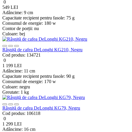
0
549 LEI
Adâncime:
9 cm
Capacitate recipient pentru fasole:
75 g
Consumul de energie:
180 w
Contor de porții:
nu
Culoare:
bej
Râșniță de cafea DeLonghi KG210, Negru
Cod produs:
134721
0
1 199 LEI
Adâncime:
11 cm
Capacitate recipient pentru fasole:
90 g
Consumul de energie:
170 w
Culoare:
negru
Greutate:
1 kg
Râșniță de cafea DeLonghi KG79, Negru
Cod produs:
106118
0
1 299 LEI
Adâncime:
16 cm