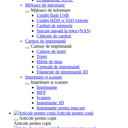
Mijloace de informare
Mijloace de informare
Unități flash USB
Unități HDD și SSD externe
Carduri de memorie
Stocare atașată la rețea (NAS)
Cititoare de carduri
Cartușe de imprimantă
Cartușe de imprimantă
Cartușe de toner
Toner
Hârtie de tipar
Cerneală de imprimantă
Filamente de imprimantă 3D
Imprimare și scanare
Imprimare și scanare
Imprimante
MFP
Scanere
Imprimante 3D
Imprimante pentru marcare
Articole pentru copii
Articole pentru copii
Articole pentru copii