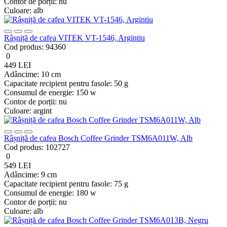
Contor de porții:
nu
Culoare:
alb
Râșniță de cafea VITEK VT-1546, Argintiu
Cod produs:
94360
0
449 LEI
Adâncime:
10 cm
Capacitate recipient pentru fasole:
50 g
Consumul de energie:
150 w
Contor de porții:
nu
Culoare:
argint
Râșniță de cafea Bosch Coffee Grinder TSM6A011W, Alb
Cod produs:
102727
0
549 LEI
Adâncime:
9 cm
Capacitate recipient pentru fasole:
75 g
Consumul de energie:
180 w
Contor de porții:
nu
Culoare:
alb