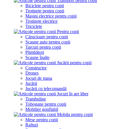
Transport pentru copii
Biciclete pentru copii
Trotinete pentru copii
Mașini electrice pentru copii
Trotinete electrice
Triciclete
Pentru copii
Cărucioare pentru copii
Scaune auto pentru copii
Tarcuri pentru copii
Plimbători
Scaune înalte
Jucării pentru copii
Constructor
Drones
Jocuri de masa
Jucării
Jucării cu telecomandă
Jocuri în aer liber
Trambuline
Tobogane pentru copii
Mobilier gonflabil
Mobila pentru copii
Mese pentru copii
Rafturi