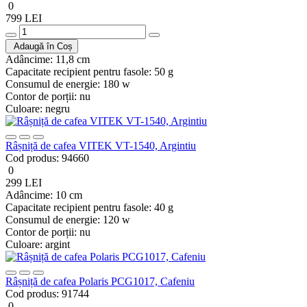
0
799 LEI
Adaugă în Coș
Adâncime:
11,8 cm
Capacitate recipient pentru fasole:
50 g
Consumul de energie:
180 w
Contor de porții:
nu
Culoare:
negru
Râșniță de cafea VITEK VT-1540, Argintiu
Cod produs:
94660
0
299 LEI
Adâncime:
10 cm
Capacitate recipient pentru fasole:
40 g
Consumul de energie:
120 w
Contor de porții:
nu
Culoare:
argint
Râșniță de cafea Polaris PCG1017, Cafeniu
Cod produs:
91744
0