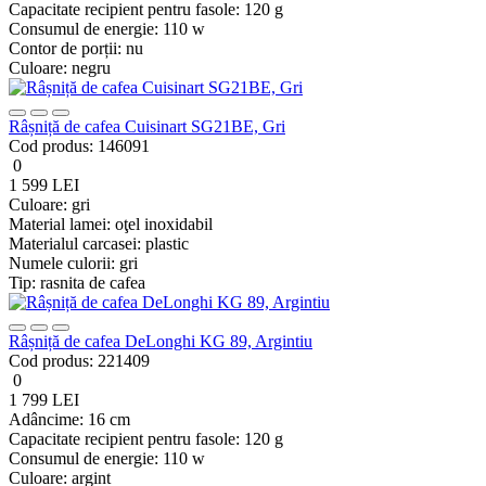
Capacitate recipient pentru fasole:
120 g
Consumul de energie:
110 w
Contor de porții:
nu
Culoare:
negru
Râșniță de cafea Cuisinart SG21BE, Gri
Cod produs:
146091
0
1 599 LEI
Culoare:
gri
Material lamei:
oţel inoxidabil
Materialul carcasei:
plastic
Numele culorii:
gri
Tip:
rasnita de cafea
Râșniță de cafea DeLonghi KG 89, Argintiu
Cod produs:
221409
0
1 799 LEI
Adâncime:
16 cm
Capacitate recipient pentru fasole:
120 g
Consumul de energie:
110 w
Culoare:
argint