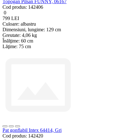
Topogan Pilsan FUNNY, 06167
Cod produs:
142406
0
799 LEI
Culoare:
albastru
Dimensiuni, lungime:
129 cm
Greutate:
4,06 kg
Înălţime:
60 cm
Lăţime:
75 cm
Pat gonflabil Intex 64414, Gri
Cod produs:
142420