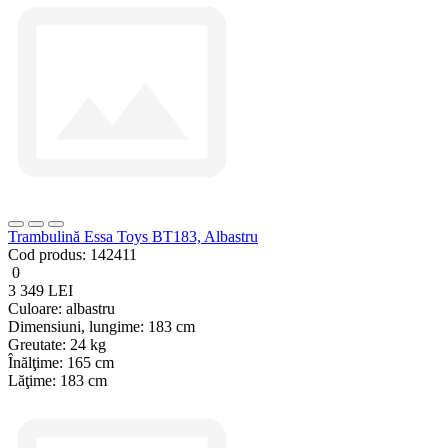
Trambulină Essa Toys BT183, Albastru
Cod produs:
142411
0
3 349 LEI
Culoare:
albastru
Dimensiuni, lungime:
183 cm
Greutate:
24 kg
Înălţime:
165 cm
Lăţime:
183 cm