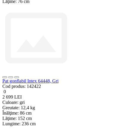
Lăţime:
76 cm
Pat gonflabil Intex 64448, Gri
Cod produs:
142422
0
2 699 LEI
Culoare:
gri
Greutate:
12,4 kg
Înălţime:
86 cm
Lăţime:
152 cm
Lungime:
236 cm