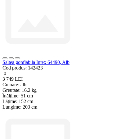
Saltea gonflabila Intex 64490, Alb
Cod produs:
142423
0
3 749 LEI
Culoare:
alb
Greutate:
16,2 kg
Înălţime:
51 cm
Lăţime:
152 cm
Lungime:
203 cm