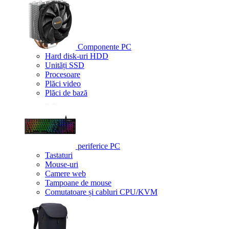
Componente PC
Hard disk-uri HDD
Unități SSD
Procesoare
Plăci video
Plăci de bază
periferice PC
Tastaturi
Mouse-uri
Camere web
Tampoane de mouse
Comutatoare și cabluri CPU/KVM