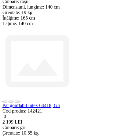
Culoare:
roşu
Dimensiuni, lungime:
140 cm
Greutate:
19 kg
Înălţime:
165 cm
Lăţime:
140 cm
Pat gonflabil Intex 64418, Gri
Cod produs:
142421
0
2 199 LEI
Culoare:
gri
Greutate:
10,55 kg