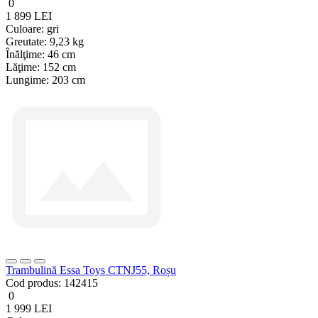
0
1 899 LEI
Culoare:
gri
Greutate:
9,23 kg
Înălţime:
46 cm
Lăţime:
152 cm
Lungime:
203 cm
Trambulină Essa Toys CTNJ55, Roșu
Cod produs:
142415
0
1 999 LEI