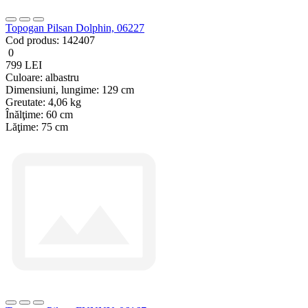
Topogan Pilsan Dolphin, 06227
Cod produs:
142407
0
799 LEI
Culoare:
albastru
Dimensiuni, lungime:
129 cm
Greutate:
4,06 kg
Înălţime:
60 cm
Lăţime:
75 cm