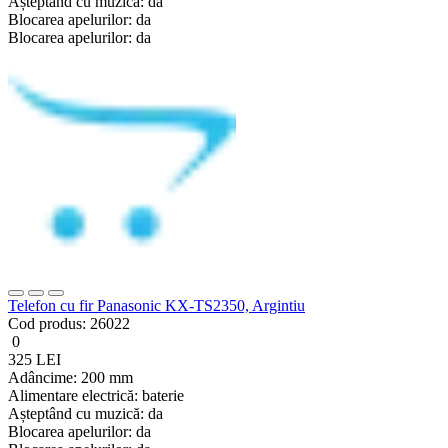
Așteptând cu muzică:
da
Blocarea apelurilor:
da
Blocarea apelurilor:
da
Telefon cu fir Panasonic KX-TS2350, Argintiu
Cod produs:
26022
0
325 LEI
Adâncime:
200 mm
Alimentare electrică:
baterie
Așteptând cu muzică:
da
Blocarea apelurilor:
da