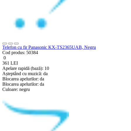
Telefon cu fir Panasonic KX-TS2365UAB, Negru
Cod produs:
50384
0
361 LEI
Apelare rapidă (bază):
10
Așteptând cu muzică:
da
Blocarea apelurilor:
da
Blocarea apelurilor:
da
Culoare:
negru