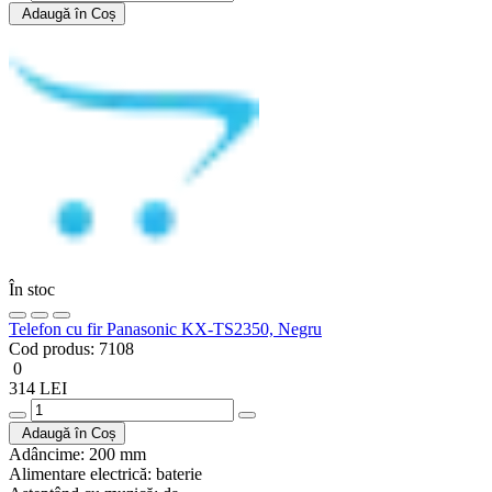
Adaugă în Coș
În stoc
Telefon cu fir Panasonic KX-TS2350, Negru
Cod produs:
7108
0
314 LEI
Adaugă în Coș
Adâncime:
200 mm
Alimentare electrică:
baterie