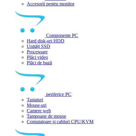
Accesorii pentru monitor
Componente PC
Hard disk-uri HDD
Unități SSD
Procesoare
Plăci video
Plăci de bază
periferice PC
Tastaturi
Mouse-uri
Camere web
Tampoane de mouse
Comutatoare și cabluri CPU/KVM