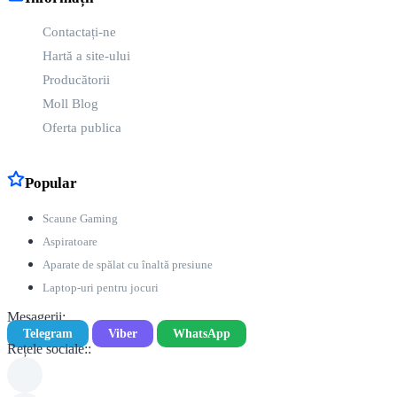
produsul perfect pentru nevoile dvs. la Moll Market. Alegeți calitatea
și fiabilitatea pentru o comunicare fără griji!
Contactați-ne
Hartă a site-ului
Producătorii
Moll Blog
Oferta publica
Popular
Scaune Gaming
Aspiratoare
Aparate de spălat cu înaltă presiune
Laptop-uri pentru jocuri
Mesagerii:
Telegram
Viber
WhatsApp
Rețele sociale::