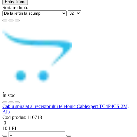
Entry filters
Sortare după:
În stoc
Cablu spiralat al receptorului telefonic Cablexpert TC4P4CS-2M,
Alb
Cod produs:
110718
0
10 LEI