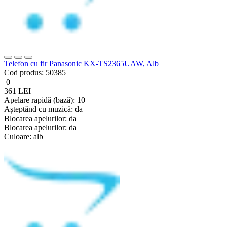
Telefon cu fir Panasonic KX-TS2365UAW, Alb
Cod produs:
50385
0
361 LEI
Apelare rapidă (bază):
10
Așteptând cu muzică:
da
Blocarea apelurilor:
da
Blocarea apelurilor:
da
Culoare:
alb