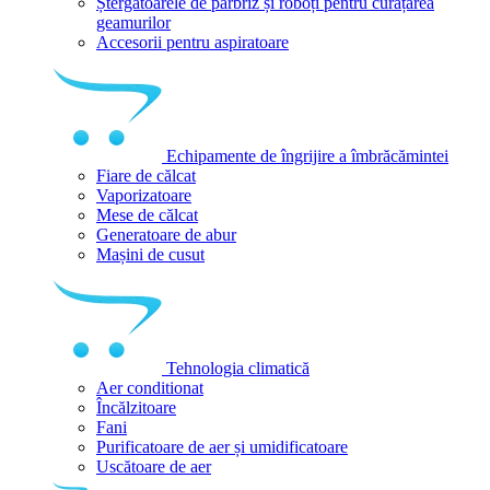
Ștergătoarele de parbriz și roboți pentru curățarea
geamurilor
Accesorii pentru aspiratoare
Echipamente de îngrijire a îmbrăcămintei
Fiare de călcat
Vaporizatoare
Mese de călcat
Generatoare de abur
Mașini de cusut
Tehnologia climatică
Aer conditionat
Încălzitoare
Fani
Purificatoare de aer și umidificatoare
Uscătoare de aer