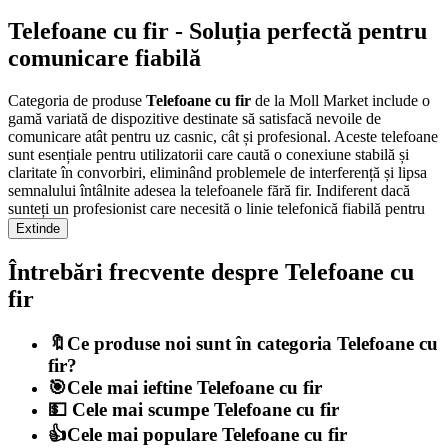
Telefoane cu fir - Soluția perfectă pentru
comunicare fiabilă
Categoria de produse
Telefoane cu fir
de la Moll Market include o
gamă variată de dispozitive destinate să satisfacă nevoile de
comunicare atât pentru uz casnic, cât și profesional. Aceste telefoane
sunt esențiale pentru utilizatorii care caută o conexiune stabilă și
claritate în convorbiri, eliminând problemele de interferență și lipsa
semnalului întâlnite adesea la telefoanele fără fir. Indiferent dacă
sunteți un profesionist care necesită o linie telefonică fiabilă pentru
afaceri sau un utilizator casnic care dorește un telefon simplu și
Extinde
eficient, telefoanele cu fir sunt o alegere excelentă.
Întrebări frecvente despre Telefoane cu
Avantaje și caracteristici ale telefoanelor
fir
cu fir
🔖Ce produse noi sunt în categoria Telefoane cu
Fiabilitate:
Telefoanele cu fir de la Moll Market sunt supuse
fir?
unor teste riguroase de calitate și respectă standardele
🎯Cele mai ieftine Telefoane cu fir
internaționale, asigurându-vă că investiția dvs. este una
💵 Cele mai scumpe Telefoane cu fir
durabilă.
Funcționalitate:
Fiecare model este proiectat pentru a oferi o
👍Cele mai populare Telefoane cu fir
experiență de utilizare confortabilă, cu butoane intuitive și