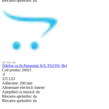
Blocarea apelurilor:
da
Telefon cu fir Panasonic KX-TS2350, Bej
Cod produs:
26021
0
325 LEI
Adâncime:
200 mm
Alimentare electrică:
baterie
Așteptând cu muzică:
da
Blocarea apelurilor:
da
Blocarea apelurilor:
da