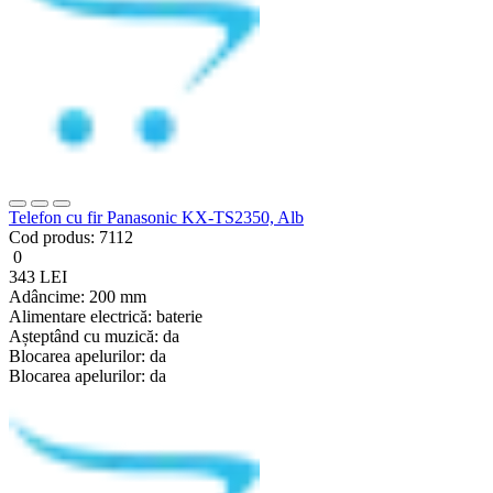
Telefon cu fir Panasonic KX-TS2350, Alb
Cod produs:
7112
0
343 LEI
Adâncime:
200 mm
Alimentare electrică:
baterie
Așteptând cu muzică:
da
Blocarea apelurilor:
da
Blocarea apelurilor:
da