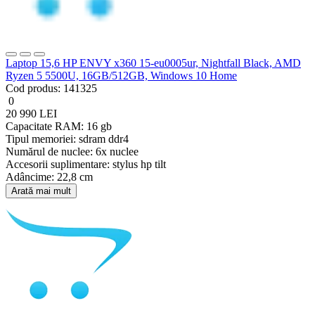
Laptop 15,6 HP ENVY x360 15-eu0005ur, Nightfall Black, AMD
Ryzen 5 5500U, 16GB/512GB, Windows 10 Home
Cod produs:
141325
0
20 990 LEI
Capacitate RAM:
16 gb
Tipul memoriei:
sdram ddr4
Numărul de nuclee:
6x nuclee
Accesorii suplimentare:
stylus hp tilt
Adâncime:
22,8 cm
Arată mai mult