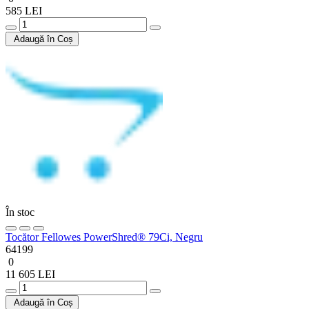
585 LEI
Adaugă în Coș
În stoc
Tocător Fellowes PowerShred® 79Ci, Negru
64199
0
11 605 LEI
Adaugă în Coș