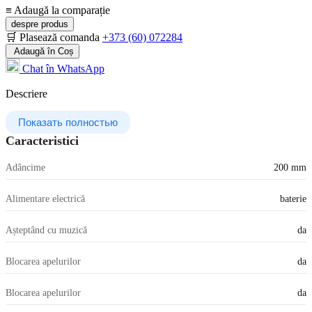
≡
Adaugă la comparație
despre produs
🛒 Plasează comanda
+373 (60) 072284
Adaugă în Coș
Chat în WhatsApp
Descriere
Показать полностью
Caracteristici
Adâncime
200 mm
Alimentare electrică
baterie
Așteptând cu muzică
da
Blocarea apelurilor
da
Blocarea apelurilor
da