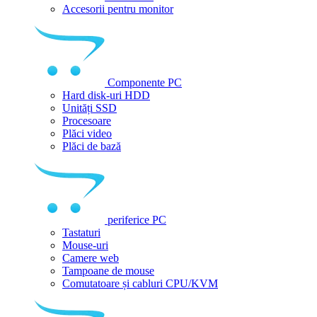
Accesorii pentru monitor
Componente PC
Hard disk-uri HDD
Unități SSD
Procesoare
Plăci video
Plăci de bază
periferice PC
Tastaturi
Mouse-uri
Camere web
Tampoane de mouse
Comutatoare și cabluri CPU/KVM