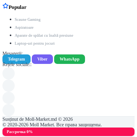
Popular
Scaune Gaming
Aspiratoare
Aparate de spălat cu înaltă presiune
Laptop-uri pentru jocuri
Mesagerii:
Telegram
Viber
WhatsApp
Rețele sociale::
Susținut de Moll-Market.md © 2026
© 2020-2026 Moll Market. Все права защищены.
Рассрочка 0%