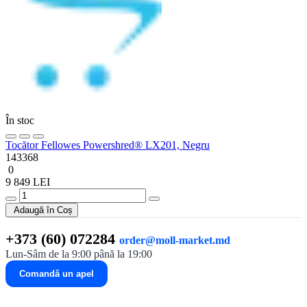
În stoc
Tocător Fellowes Powershred® LX201, Negru
143368
0
9 849 LEI
Adaugă în Coș
+373 (60) 072284
order@moll-market.md
Lun-Sâm de la 9:00 până la 19:00
Comandă un apel