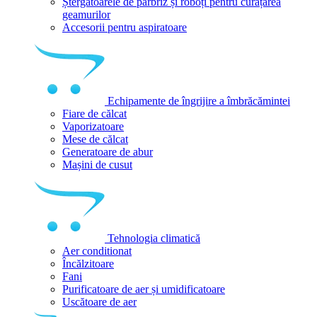
Ștergătoarele de parbriz și roboți pentru curățarea
geamurilor
Accesorii pentru aspiratoare
Echipamente de îngrijire a îmbrăcămintei
Fiare de călcat
Vaporizatoare
Mese de călcat
Generatoare de abur
Mașini de cusut
Tehnologia climatică
Aer conditionat
Încălzitoare
Fani
Purificatoare de aer și umidificatoare
Uscătoare de aer