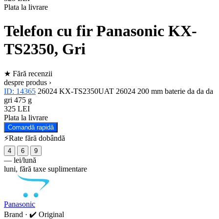
Plata la livrare
Telefon cu fir Panasonic KX-
TS2350, Gri
★
Fără recenzii
despre produs ›
ID: 14365
26024
KX-TS2350UAT
26024
200 mm
baterie
da
da
da
gri
475 g
325 LEI
Plata la livrare
Comandă rapidă
⚡Rate fără dobândă
4
6
9
—
lei/lună
luni, fără taxe suplimentare
Panasonic
Brand · ✔️ Original