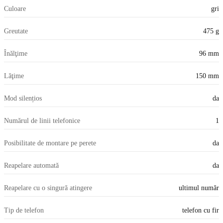
Culoare
gri
Greutate
475 g
Înălţime
96 mm
Lăţime
150 mm
Mod silențios
da
Numărul de linii telefonice
1
Posibilitate de montare pe perete
da
Reapelare automată
da
Reapelare cu o singură atingere
ultimul număr
Tip de telefon
telefon cu fir