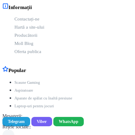
profesională a țesăturilor delicate.
Informații
Descoperiți întreaga gamă a categoriei
Mese de călcat
pe Moll
Contactați-ne
Market și găsiți produsul perfect care să vă îndeplinească toate
cerințele. Alegeți dintr-o selecție variată și bucurați-vă de un călcat
Hartă a site-ului
eficient și fără efort!
Producătorii
Moll Blog
Oferta publica
Popular
Scaune Gaming
Aspiratoare
Aparate de spălat cu înaltă presiune
Laptop-uri pentru jocuri
Mesagerii:
Telegram
Viber
WhatsApp
Rețele sociale::