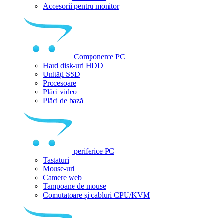
Accesorii pentru monitor
Componente PC
Hard disk-uri HDD
Unități SSD
Procesoare
Plăci video
Plăci de bază
periferice PC
Tastaturi
Mouse-uri
Camere web
Tampoane de mouse
Comutatoare și cabluri CPU/KVM