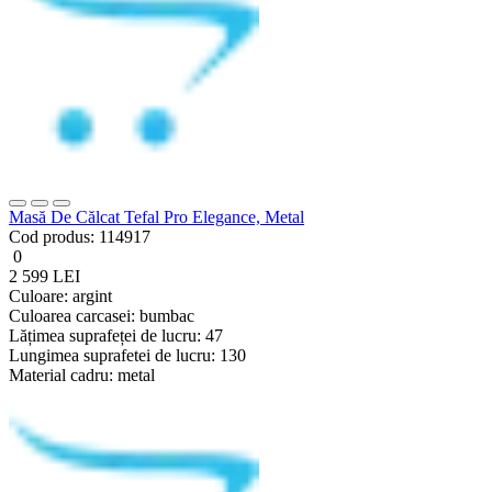
Masă De Călcat Tefal Pro Elegance, Metal
Cod produs:
114917
0
2 599 LEI
Culoare:
argint
Culoarea carcasei:
bumbac
Lățimea suprafeței de lucru:
47
Lungimea suprafetei de lucru:
130
Material cadru:
metal