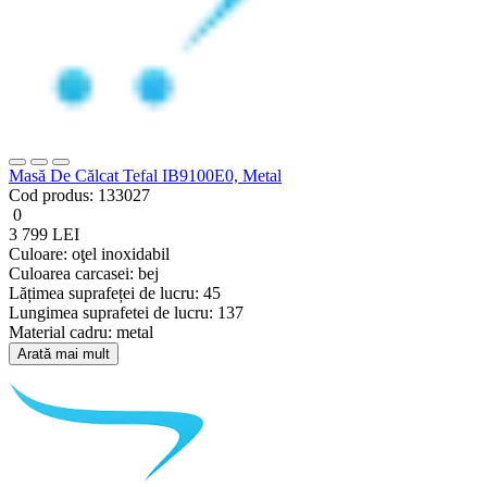
Masă De Călcat Tefal IB9100E0, Metal
Cod produs:
133027
0
3 799 LEI
Culoare:
oţel inoxidabil
Culoarea carcasei:
bej
Lățimea suprafeței de lucru:
45
Lungimea suprafetei de lucru:
137
Material cadru:
metal
Arată mai mult