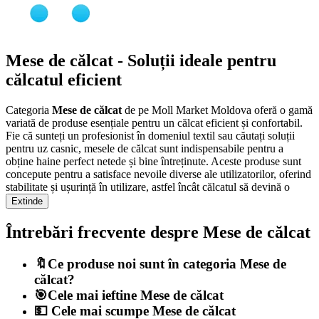
Mese de călcat - Soluții ideale pentru
călcatul eficient
Categoria
Mese de călcat
de pe Moll Market Moldova oferă o gamă
variată de produse esențiale pentru un călcat eficient și confortabil.
Fie că sunteți un profesionist în domeniul textil sau căutați soluții
pentru uz casnic, mesele de călcat sunt indispensabile pentru a
obține haine perfect netede și bine întreținute. Aceste produse sunt
concepute pentru a satisface nevoile diverse ale utilizatorilor, oferind
stabilitate și ușurință în utilizare, astfel încât călcatul să devină o
activitate mai plăcută și mai eficientă.
Extinde
Avantaje și caracteristici
Întrebări frecvente despre Mese de călcat
Produsele din categoria
Mese de călcat
se remarcă printr-o serie de
🔖Ce produse noi sunt în categoria Mese de
avantaje care le fac alegerea ideală pentru orice utilizator:
călcat?
🎯Cele mai ieftine Mese de călcat
Fiabilitate:
Mesele de călcat sunt testate riguros pentru a
💵 Cele mai scumpe Mese de călcat
asigura durabilitatea și îndeplinirea celor mai înalte standarde