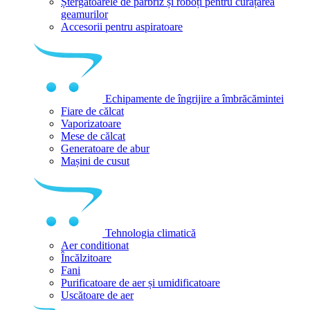
Ștergătoarele de parbriz și roboți pentru curățarea
geamurilor
Accesorii pentru aspiratoare
Echipamente de îngrijire a îmbrăcămintei
Fiare de călcat
Vaporizatoare
Mese de călcat
Generatoare de abur
Mașini de cusut
Tehnologia climatică
Aer conditionat
Încălzitoare
Fani
Purificatoare de aer și umidificatoare
Uscătoare de aer