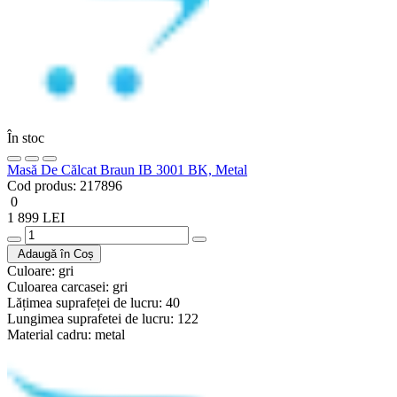
În stoc
Masă De Călcat Braun IB 3001 BK, Metal
Cod produs:
217896
0
1 899 LEI
Adaugă în Coș
Culoare:
gri
Culoarea carcasei:
gri
Lățimea suprafeței de lucru:
40
Lungimea suprafetei de lucru:
122
Material cadru:
metal