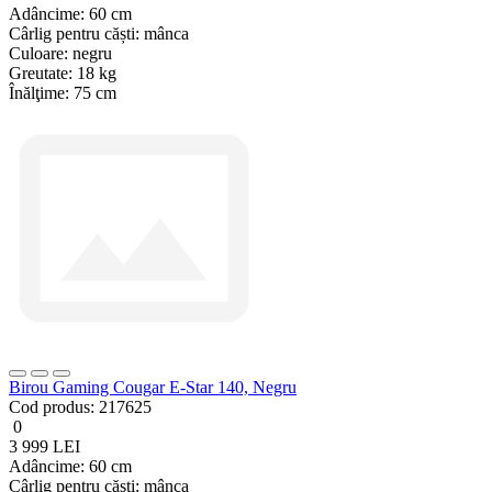
Adâncime:
60 cm
Cârlig pentru căști:
mânca
Culoare:
negru
Greutate:
18 kg
Înălţime:
75 cm
Birou Gaming Cougar E-Star 140, Negru
Cod produs:
217625
0
3 999 LEI
Adâncime:
60 cm
Cârlig pentru căști:
mânca