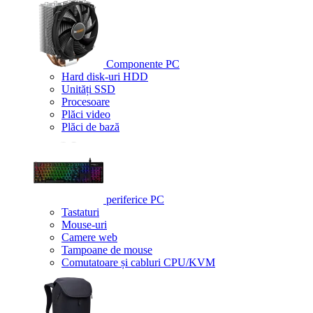
Componente PC
Hard disk-uri HDD
Unități SSD
Procesoare
Plăci video
Plăci de bază
periferice PC
Tastaturi
Mouse-uri
Camere web
Tampoane de mouse
Comutatoare și cabluri CPU/KVM