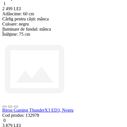
1
2 499 LEI
Adâncime:
60 cm
Cârlig pentru căști:
mânca
Culoare:
negru
Iluminare de fundal:
mânca
Înălţime:
75 cm
Birou Gaming ThunderX3 ED3, Negru
Cod produs:
132978
0
3 879 LEI