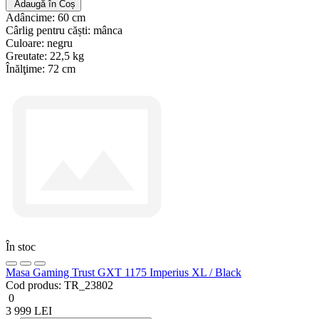
Adaugă în Coș
Adâncime:
60 cm
Cârlig pentru căști:
mânca
Culoare:
negru
Greutate:
22,5 kg
Înălţime:
72 cm
În stoc
Masa Gaming Trust GXT 1175 Imperius XL / Black
Cod produs:
TR_23802
0
3 999 LEI