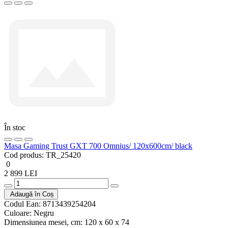
În stoc
Masa Gaming Trust GXT 700 Omnius/ 120x600cm/ black
Cod produs:
TR_25420
0
2 899 LEI
Adaugă în Coș
Codul Ean:
8713439254204
Culoare:
Negru
Dimensiunea mesei, cm:
120 x 60 x 74