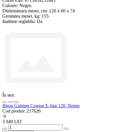
Codul Ean:
8713439251845
Culoare:
Negru
Dimensiunea mesei, cm:
120 x 60 x 74
Greutatea mesei, kg:
155
Inaltime reglabila:
Da
În stoc
Birou Gaming Cougar E-Star 120, Negru
Cod produs:
217626
0
3 949 LEI