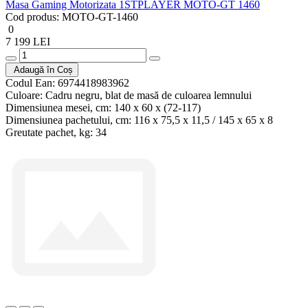
Masa Gaming Motorizata 1STPLAYER MOTO-GT 1460
Cod produs:
MOTO-GT-1460
0
7 199 LEI
Adaugă în Coș
Codul Ean:
6974418983962
Culoare:
Cadru negru, blat de masă de culoarea lemnului
Dimensiunea mesei, cm:
140 x 60 x (72-117)
Dimensiunea pachetului, cm:
116 x 75,5 x 11,5 / 145 x 65 x 8
Greutate pachet, kg:
34