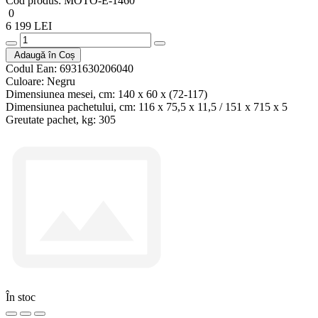
Cod produs:
MOTO-E-1460
0
6 199 LEI
Adaugă în Coș
Codul Ean:
6931630206040
Culoare:
Negru
Dimensiunea mesei, cm:
140 x 60 x (72-117)
Dimensiunea pachetului, cm:
116 x 75,5 x 11,5 / 151 x 715 x 5
Greutate pachet, kg:
305
În stoc