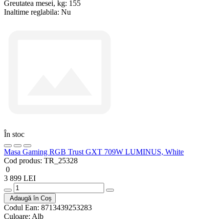
Greutatea mesei, kg:
155
Inaltime reglabila:
Nu
În stoc
Masa Gaming RGB Trust GXT 709W LUMINUS, White
Cod produs:
TR_25328
0
3 899 LEI
Adaugă în Coș
Codul Ean:
8713439253283
Culoare:
Alb