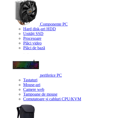
Componente PC
Hard disk-uri HDD
Unități SSD
Procesoare
Plăci video
Plăci de bază
periferice PC
Tastaturi
Mouse-uri
Camere web
Tampoane de mouse
Comutatoare și cabluri CPU/KVM