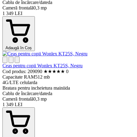
Cablu de încărcare/date
da
Cameră frontală
0,3 mp
1 349 LEI
Adaugă în Coș
Ceas pentru copii Wonlex KT25S, Negru
Cod produs: 209090
★
★
★
★
★
0
Capacitate RAM
512 mb
4G/LTE celular
da
Bratara pentru incheietura mainii
da
Cablu de încărcare/date
da
Cameră frontală
0,3 mp
1 349 LEI