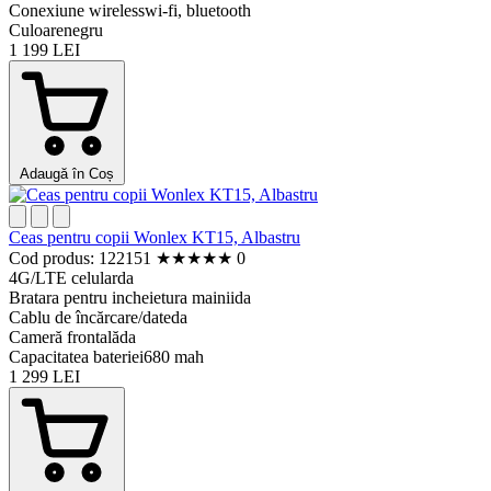
Conexiune wireless
wi-fi, bluetooth
Culoare
negru
1 199 LEI
Adaugă în Coș
Ceas pentru copii Wonlex KT15, Albastru
Cod produs: 122151
★
★
★
★
★
0
4G/LTE celular
da
Bratara pentru incheietura mainii
da
Cablu de încărcare/date
da
Cameră frontală
da
Capacitatea bateriei
680 mah
1 299 LEI