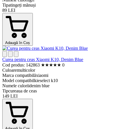
Tip
atingeți mănuși
89 LEI
Adaugă în Coș
Curea pentru ceas Xiaomi K10, Denim Blue
Cod produs: 142863
★
★
★
★
★
0
Culoare
multicolor
Marca compatibilă
xiaomi
Model compatibil
kieselect k10
Numele culorii
denim blue
Tip
cureaua de ceas
149 LEI
Adaugă în Coș