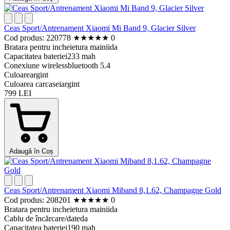
Ceas Sport/Antrenament Xiaomi Mi Band 9, Glacier Silver
Cod produs: 220778
★
★
★
★
★
0
Bratara pentru incheietura mainii
da
Capacitatea bateriei
233 mah
Conexiune wireless
bluetooth 5.4
Culoare
argint
Culoarea carcasei
argint
799 LEI
Adaugă în Coș
Ceas Sport/Antrenament Xiaomi Miband 8,1.62, Champagne Gold
Cod produs: 208201
★
★
★
★
★
0
Bratara pentru incheietura mainii
da
Cablu de încărcare/date
da
Capacitatea bateriei
190 mah