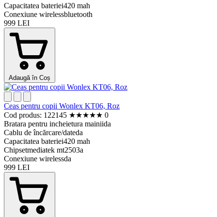
Capacitatea bateriei
420 mah
Conexiune wireless
bluetooth
999 LEI
Adaugă în Coș
Ceas pentru copii Wonlex KT06, Roz
Cod produs: 122145
★
★
★
★
★
0
Bratara pentru incheietura mainii
da
Cablu de încărcare/date
da
Capacitatea bateriei
420 mah
Chipset
mediatek mt2503a
Conexiune wireless
da
999 LEI