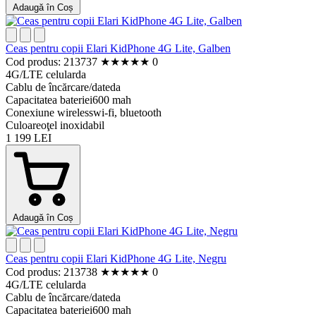
Adaugă în Coș
Ceas pentru copii Elari KidPhone 4G Lite, Galben
Cod produs: 213737
★
★
★
★
★
0
4G/LTE celular
da
Cablu de încărcare/date
da
Capacitatea bateriei
600 mah
Conexiune wireless
wi-fi, bluetooth
Culoare
oţel inoxidabil
1 199 LEI
Adaugă în Coș
Ceas pentru copii Elari KidPhone 4G Lite, Negru
Cod produs: 213738
★
★
★
★
★
0
4G/LTE celular
da
Cablu de încărcare/date
da
Capacitatea bateriei
600 mah