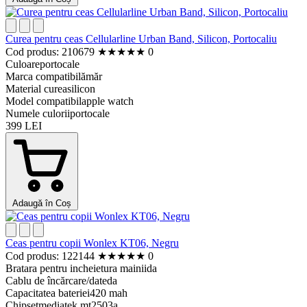
Curea pentru ceas Cellularline Urban Band, Silicon, Portocaliu
Cod produs: 210679
★
★
★
★
★
0
Culoare
portocale
Marca compatibilă
măr
Material curea
silicon
Model compatibil
apple watch
Numele culorii
portocale
399 LEI
Adaugă în Coș
Ceas pentru copii Wonlex KT06, Negru
Cod produs: 122144
★
★
★
★
★
0
Bratara pentru incheietura mainii
da
Cablu de încărcare/date
da
Capacitatea bateriei
420 mah
Chipset
mediatek mt2503a