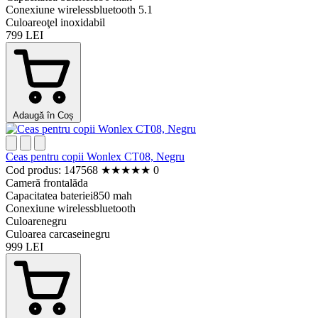
Conexiune wireless
bluetooth 5.1
Culoare
oţel inoxidabil
799 LEI
Adaugă în Coș
Ceas pentru copii Wonlex CT08, Negru
Cod produs: 147568
★
★
★
★
★
0
Cameră frontală
da
Capacitatea bateriei
850 mah
Conexiune wireless
bluetooth
Culoare
negru
Culoarea carcasei
negru
999 LEI