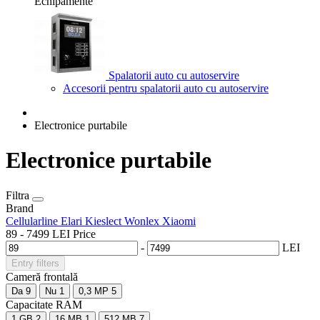
Echipamente
Spalatorii auto cu autoservire
Accesorii pentru spalatorii auto cu autoservire
Electronice purtabile
Electronice purtabile
Filtra
Brand
Cellularline
Elari
Kieslect
Wonlex
Xiaomi
89
-
7499
LEI
Price
-
LEI
Entry filters
Cameră frontală
Da
9
Nu
1
0,3 MP
5
Capacitate RAM
1 GB
2
16 MB
1
512 MB
7