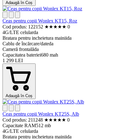
Adaugă în Coș
Ceas pentru copii Wonlex KT15, Roz
Cod produs: 122152
★
★
★
★
★
0
4G/LTE celular
da
Bratara pentru incheietura mainii
da
Cablu de încărcare/date
da
Cameră frontală
da
Capacitatea bateriei
680 mah
1 299 LEI
Adaugă în Coș
Ceas pentru copii Wonlex KT25S, Alb
Cod produs: 211248
★
★
★
★
★
0
Capacitate RAM
512 mb
4G/LTE celular
da
Bratara pentru incheietura mainii
da