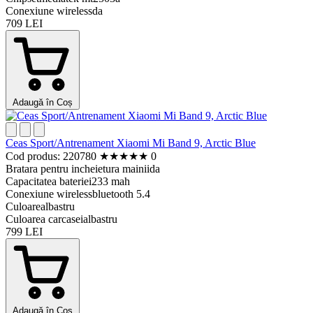
Conexiune wireless
da
709 LEI
Adaugă în Coș
Ceas Sport/Antrenament Xiaomi Mi Band 9, Arctic Blue
Cod produs: 220780
★
★
★
★
★
0
Bratara pentru incheietura mainii
da
Capacitatea bateriei
233 mah
Conexiune wireless
bluetooth 5.4
Culoare
albastru
Culoarea carcasei
albastru
799 LEI
Adaugă în Coș