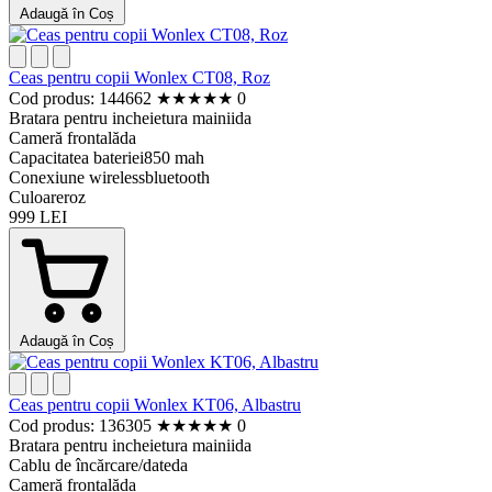
Adaugă în Coș
Ceas pentru copii Wonlex CT08, Roz
Cod produs: 144662
★
★
★
★
★
0
Bratara pentru incheietura mainii
da
Cameră frontală
da
Capacitatea bateriei
850 mah
Conexiune wireless
bluetooth
Culoare
roz
999 LEI
Adaugă în Coș
Ceas pentru copii Wonlex KT06, Albastru
Cod produs: 136305
★
★
★
★
★
0
Bratara pentru incheietura mainii
da
Cablu de încărcare/date
da
Cameră frontală
da