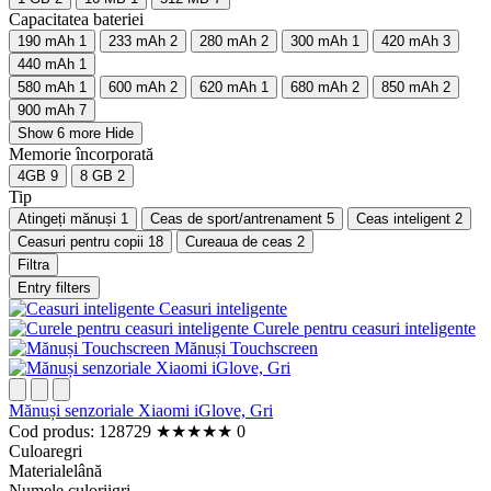
Capacitatea bateriei
190 mAh
1
233 mAh
2
280 mAh
2
300 mAh
1
420 mAh
3
440 mAh
1
580 mAh
1
600 mAh
2
620 mAh
1
680 mAh
2
850 mAh
2
900 mAh
7
Show 6 more
Hide
Memorie încorporată
4GB
9
8 GB
2
Tip
Atingeți mănuși
1
Ceas de sport/antrenament
5
Ceas inteligent
2
Ceasuri pentru copii
18
Cureaua de ceas
2
Filtra
Entry filters
Ceasuri inteligente
Curele pentru ceasuri inteligente
Mănuși Touchscreen
Mănuși senzoriale Xiaomi iGlove, Gri
Cod produs: 128729
★
★
★
★
★
0
Culoare
gri
Materiale
lână
Numele culorii
gri