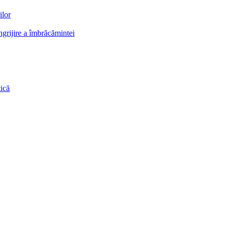
ilor
grijire a îmbrăcămintei
ică