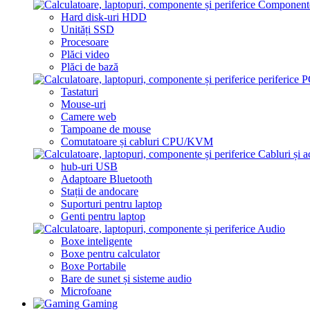
Component
Hard disk-uri HDD
Unități SSD
Procesoare
Plăci video
Plăci de bază
periferice 
Tastaturi
Mouse-uri
Camere web
Tampoane de mouse
Comutatoare și cabluri CPU/KVM
Cabluri și 
hub-uri USB
Adaptoare Bluetooth
Stații de andocare
Suporturi pentru laptop
Genti pentru laptop
Audio
Boxe inteligente
Boxe pentru calculator
Boxe Portabile
Bare de sunet și sisteme audio
Microfoane
Gaming