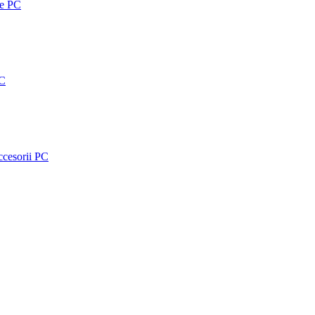
e PC
PC
accesorii PC