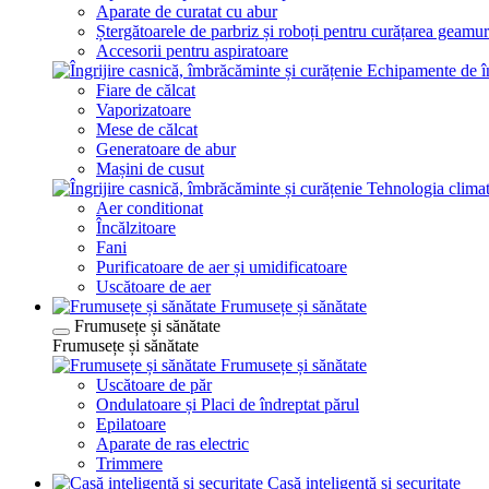
Aparate de curatat cu abur
Ștergătoarele de parbriz și roboți pentru curățarea geamur
Accesorii pentru aspiratoare
Echipamente de în
Fiare de călcat
Vaporizatoare
Mese de călcat
Generatoare de abur
Mașini de cusut
Tehnologia climat
Aer conditionat
Încălzitoare
Fani
Purificatoare de aer și umidificatoare
Uscătoare de aer
Frumusețe și sănătate
Frumusețe și sănătate
Frumusețe și sănătate
Frumusețe și sănătate
Uscătoare de păr
Ondulatoare și Placi de îndreptat părul
Epilatoare
Aparate de ras electric
Trimmere
Casă inteligentă și securitate