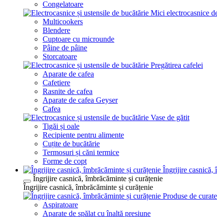
Congelatoare
Mici electrocasnice d
Multicookers
Blendere
Cuptoare cu microunde
Pâine de pâine
Storcatoare
Pregătirea cafelei
Aparate de cafea
Cafetiere
Rasnite de cafea
Aparate de cafea Geyser
Cafea
Vase de gătit
Tigăi și oale
Recipiente pentru alimente
Cuțite de bucătărie
Termosuri și căni termice
Forme de copt
Îngrijire casnică,
Îngrijire casnică, îmbrăcăminte și curățenie
Îngrijire casnică, îmbrăcăminte și curățenie
Produse de curate
Aspiratoare
Aparate de spălat cu înaltă presiune