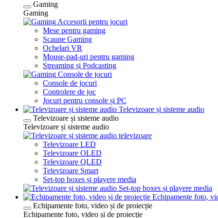
Gaming
Gaming
Accesorii pentru jocuri
Mese pentru gaming
Scaune Gaming
Ochelari VR
Mouse-pad-uri pentru gaming
Streaming și Podcasting
Console de jocuri
Console de jocuri
Controlere de joc
Jocuri pentru console și PC
Televizoare și sisteme audio
Televizoare și sisteme audio
Televizoare și sisteme audio
televizoare
Televizoare LED
Televizoare OLED
Televizoare QLED
Televizoare Smart
Set-top boxes și playere media
Set-top boxes și playere media
Echipamente foto, vid
Echipamente foto, video și de proiecție
Echipamente foto, video și de proiecție