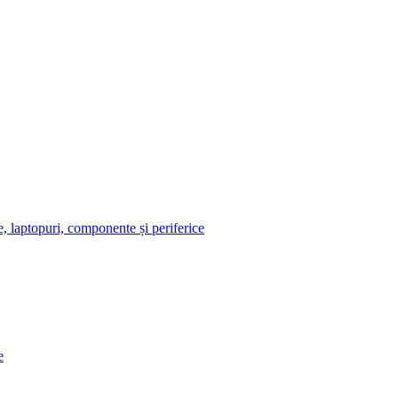
, laptopuri, componente și periferice
e