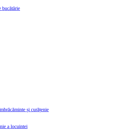
e bucătărie
 îmbrăcăminte și curățenie
nie a locuintei