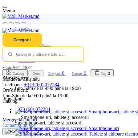
Meniu
Contacts
Livrare
Categorii
Modalitati de plata
Garanţie
Loialitate
zilnic 9:00–20:00
+373 (60) 072284
0
0
0
Catalog
Cont
Compară
Dorințe
Coș
Ore de lucru:
Moldova, Chișinău
Telefoane:
+373 (60) 072284
Lun-Sâm de la 9:00 până la 19:00
Ore de lucru:
Lun-Sâm de la 9:00 până la 19:00
Sunați-ne:
Catalog
+373 (60) 072284
Smartphone-uri, tablete și
Smartphone-uri, tablete și accesorii
Mergeți la contact
Smartphone-uri, tablete și accesorii
Comandă un apel
Smartphone-uri
ro
ru
Tablete și cititoare electr