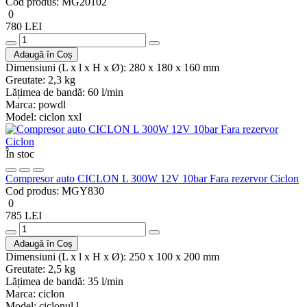
Cod produs:
MG20102
0
780 LEI
Adaugă în Coș
Dimensiuni (L x l x H x Ø):
280 x 180 x 160 mm
Greutate:
2,3 kg
Lățimea de bandă:
60 l/min
Marca:
powdl
Model:
ciclon xxl
În stoc
Compresor auto CICLON L 300W 12V 10bar Fara rezervor Ciclon
Cod produs:
MGY830
0
785 LEI
Adaugă în Coș
Dimensiuni (L x l x H x Ø):
250 x 100 x 200 mm
Greutate:
2,5 kg
Lățimea de bandă:
35 l/min
Marca:
ciclon
Model:
ciclonul l