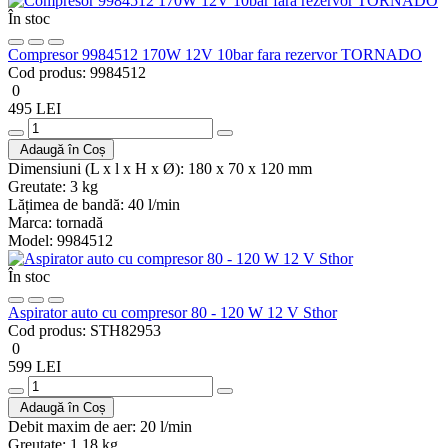
În stoc
Compresor 9984512 170W 12V 10bar fara rezervor TORNADO
Cod produs:
9984512
0
495 LEI
Adaugă în Coș
Dimensiuni (L x l x H x Ø):
180 x 70 x 120 mm
Greutate:
3 kg
Lățimea de bandă:
40 l/min
Marca:
tornadă
Model:
9984512
În stoc
Aspirator auto cu compresor 80 - 120 W 12 V Sthor
Cod produs:
STH82953
0
599 LEI
Adaugă în Coș
Debit maxim de aer:
20 l/min
Greutate:
1,18 kg