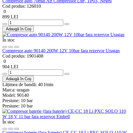
Compresor auto 70mai Air Compressor Lite, TP03, Negru
Cod produs:
126010
0
899 LEI
Adaugă în Coș
În stoc
Compresor auto 90140 200W 12V 10bar fara rezervor Uragan
Cod produs:
1901408
0
904 LEI
Adaugă în Coș
Lățimea de bandă:
40 l/min
Marca:
uragan
Model:
90140
Presiune:
10 bar
Presiune:
10 bar
În stoc
Compresor baterie (fara baterie) CE-CC 18 Li PXC SOLO 110 W