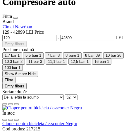
Compresoare auto
Filtra
Brand
70mai
Newrban
129
-
42899
LEI
Price
-
LEI
Entry filters
Presiune maximă
1,7 bar
1
5,5 bari
1
7 bari
8
8 bare
1
8 bari
39
10 bar
26
10,3 bari
2
11 bar
3
11,1 bar
1
12,5 bari
1
16 bari
1
100 bar
1
Show 6 more
Hide
Filtra
Entry filters
Sortare după:
În stoc
Cloper pentru bicicleta / e-scooter Negru
Cod produs:
217215