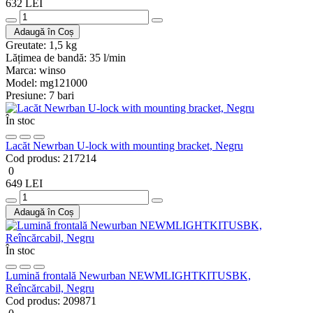
632 LEI
Adaugă în Coș
Greutate:
1,5 kg
Lățimea de bandă:
35 l/min
Marca:
winso
Model:
mg121000
Presiune:
7 bari
În stoc
Lacăt Newrban U-lock with mounting bracket, Negru
Cod produs:
217214
0
649 LEI
Adaugă în Coș
În stoc
Lumină frontală Newurban NEWMLIGHTKITUSBK,
Reîncărcabil, Negru
Cod produs:
209871