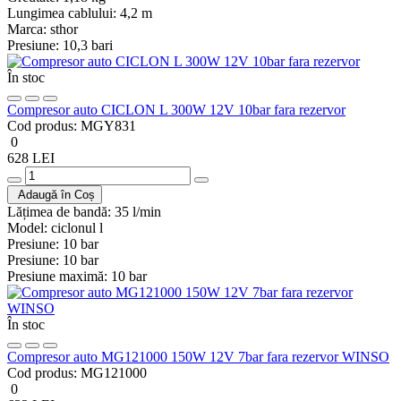
Lungimea cablului:
4,2 m
Marca:
sthor
Presiune:
10,3 bari
În stoc
Compresor auto CICLON L 300W 12V 10bar fara rezervor
Cod produs:
MGY831
0
628 LEI
Adaugă în Coș
Lățimea de bandă:
35 l/min
Model:
ciclonul l
Presiune:
10 bar
Presiune:
10 bar
Presiune maximă:
10 bar
În stoc
Compresor auto MG121000 150W 12V 7bar fara rezervor WINSO
Cod produs:
MG121000
0