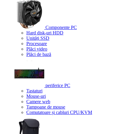
Componente PC
Hard disk-uri HDD
Unități SSD
Procesoare
Plăci video
Plăci de bază
periferice PC
Tastaturi
Mouse-uri
Camere web
Tampoane de mouse
Comutatoare și cabluri CPU/KVM