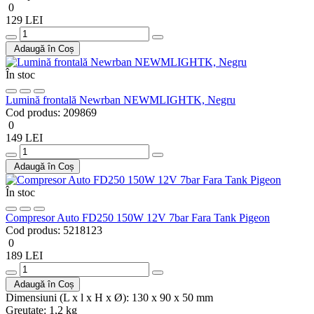
0
129 LEI
Adaugă în Coș
În stoc
Lumină frontală Newrban NEWMLIGHTK, Negru
Cod produs:
209869
0
149 LEI
Adaugă în Coș
În stoc
Compresor Auto FD250 150W 12V 7bar Fara Tank Pigeon
Cod produs:
5218123
0
189 LEI
Adaugă în Coș
Dimensiuni (L x l x H x Ø):
130 x 90 x 50 mm
Greutate:
1,2 kg