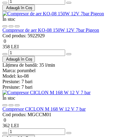
Adaugă în Coș
În stoc
Compresor de aer KO-08 150W 12V 7bar Pigeon
Cod produs:
5922929
0
358 LEI
Adaugă în Coș
Lățimea de bandă:
35 l/min
Marca:
porumbel
Model:
ko-08
Presiune:
7 bari
Presiune:
7 bari
În stoc
Compresor CICLON M 168 W 12 V 7 bar
Cod produs:
MGCCM01
0
362 LEI