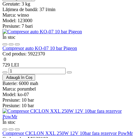
Greutate:
3 kg
Lățimea de bandă:
37 l/min
Marca:
winso
Model:
123000
Presiune:
7 bari
În stoc
Compresor auto KO-07 10 bar Pigeon
Cod produs:
5922370
0
729 LEI
Adaugă în Coș
Baterie:
6000 mah
Marca:
porumbel
Model:
ko-07
Presiune:
10 bar
Presiune:
10 bar
În stoc
Compresor CICLON XXL 250W 12V 10bar fara rezervor PowMr