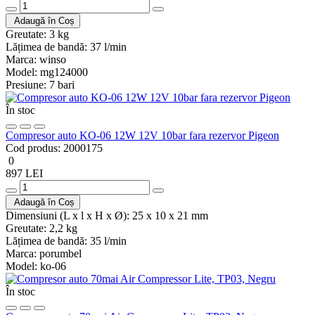
Adaugă în Coș
Greutate:
3 kg
Lățimea de bandă:
37 l/min
Marca:
winso
Model:
mg124000
Presiune:
7 bari
În stoc
Compresor auto KO-06 12W 12V 10bar fara rezervor Pigeon
Cod produs:
2000175
0
897 LEI
Adaugă în Coș
Dimensiuni (L x l x H x Ø):
25 x 10 x 21 mm
Greutate:
2,2 kg
Lățimea de bandă:
35 l/min
Marca:
porumbel
Model:
ko-06
În stoc