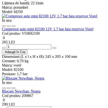
Lățimea de bandă:
22 l/min
Marca:
porumbel
Model:
fd250
În stoc
Compresor auto mini 82100 12V 1.7 bar fara rezervor Vorel
Cod produs:
VOR82100
0
265 LEI
Adaugă în Coș
Dimensiuni (L x l x H x Ø):
245 x 205 x 100 mm
Greutate:
0,70 kg
Marca:
vorel
Model:
82100
Presiune:
1,7 bar
În stoc
Blocare Newrban, Negru
Cod produs:
209867
0
299 LEI