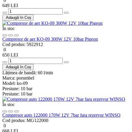
0
649 LEI
Adaugă în Coș
În stoc
Compresor de aer KO-09 300W 12V 10bar Pigeon
Cod produs:
5922912
0
650 LEI
Adaugă în Coș
Lățimea de bandă:
60 l/min
Marca:
porumbel
Model:
ko-09
Presiune:
10 bar
Presiune:
10 bar
În stoc
Compresor auto 122000 170W 12V 7bar fara rezervor WINSO
Cod produs:
MG122000
0
668 LEI