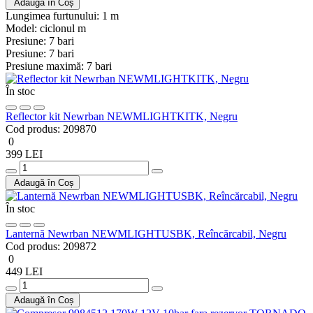
Adaugă în Coș
Lungimea furtunului:
1 m
Model:
ciclonul m
Presiune:
7 bari
Presiune:
7 bari
Presiune maximă:
7 bari
În stoc
Reflector kit Newrban NEWMLIGHTKITK, Negru
Cod produs:
209870
0
399 LEI
Adaugă în Coș
În stoc
Lanternă Newrban NEWMLIGHTUSBK, Reîncărcabil, Negru
Cod produs:
209872
0
449 LEI
Adaugă în Coș