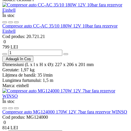
În stoc
Compresor auto CC-AC 35/10 180W 12V 10bar fara rezervor
Einhell
Cod produs:
20.721.21
0
799 LEI
Adaugă în Coș
Dimensiuni (L x l x H x Ø):
227 x 206 x 201 mm
Greutate:
1,97 kg
Lățimea de bandă:
35 l/min
Lungimea furtunului:
1,5 m
Marca:
einhell
În stoc
Compresor auto MG124000 170W 12V 7bar fara rezervor WINSO
Cod produs:
MG124000
0
814 LEI