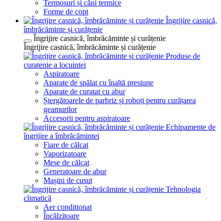
Termosuri și căni termice
Forme de copt
Îngrijire casnică,
îmbrăcăminte și curățenie
Îngrijire casnică, îmbrăcăminte și curățenie
Îngrijire casnică, îmbrăcăminte și curățenie
Produse de
curatenie a locuintei
Aspiratoare
Aparate de spălat cu înaltă presiune
Aparate de curatat cu abur
Ștergătoarele de parbriz și roboți pentru curățarea
geamurilor
Accesorii pentru aspiratoare
Echipamente de
îngrijire a îmbrăcămintei
Fiare de călcat
Vaporizatoare
Mese de călcat
Generatoare de abur
Mașini de cusut
Tehnologia
climatică
Aer conditionat
Încălzitoare