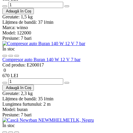
Adaugă în Coș
Greutate:
1,5 kg
Lățimea de bandă:
37 l/min
Marca:
winso
Model:
122000
Presiune:
7 bari
În stoc
Compresor auto Buran 140 W 12 V 7 bar
Cod produs:
E200017
0
670 LEI
Adaugă în Coș
Greutate:
2,3 kg
Lățimea de bandă:
35 l/min
Lungimea furtunului:
2 m
Model:
buran
Presiune:
7 bari
În stoc