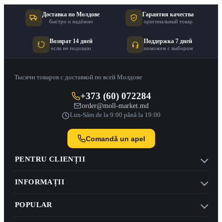
Доставка по Молдове
Гарантия качества
быстро и надёжно
оригинальный товар
Возврат 14 дней
Поддержка 7 дней
если не подошло
поможем с выбором
Тысячи товаров с доставкой по всей Молдове
+373 (60) 072284
order@moll-market.md
Lun-Sâm de la 9:00 până la 19:00
Comandă un apel
PENTRU CLIENȚII
INFORMAȚII
POPULAR