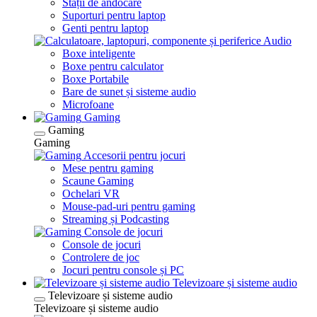
Stații de andocare
Suporturi pentru laptop
Genti pentru laptop
Audio
Boxe inteligente
Boxe pentru calculator
Boxe Portabile
Bare de sunet și sisteme audio
Microfoane
Gaming
Gaming
Gaming
Accesorii pentru jocuri
Mese pentru gaming
Scaune Gaming
Ochelari VR
Mouse-pad-uri pentru gaming
Streaming și Podcasting
Console de jocuri
Console de jocuri
Controlere de joc
Jocuri pentru console și PC
Televizoare și sisteme audio
Televizoare și sisteme audio
Televizoare și sisteme audio