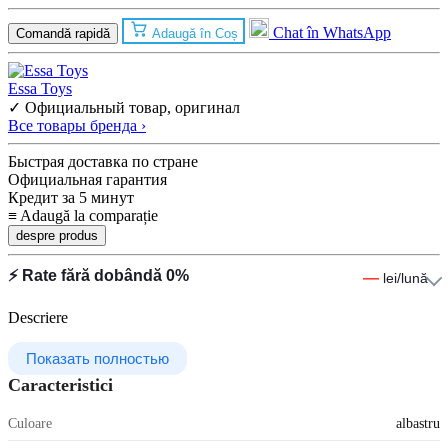
Chat în WhatsApp
Comandă rapidă
Adaugă în Coș
Essa Toys
✓ Официальный товар, оригинал
Все товары бренда ›
Быстрая доставка по стране
Официальная гарантия
Кредит за 5 минут
≡
Adaugă la comparație
despre produs
⚡ Rate fără dobândă 0%
—
lei/lună
Descriere
Показать полностью
Caracteristici
Culoare
albastru