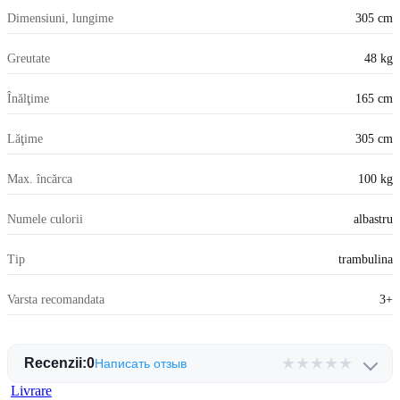
Dimensiuni, lungime
305 cm
Greutate
48 kg
Înălţime
165 cm
Lăţime
305 cm
Max. încărca
100 kg
Numele culorii
albastru
Tip
trambulina
Varsta recomandata
3+
★
★
★
★
★
Recenzii:
0
Написать отзыв
Livrare