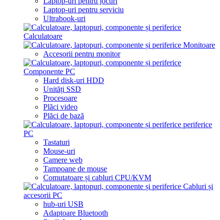
Laptop-uri pentru jocuri
Laptop-uri pentru serviciu
Ultrabook-uri
Calculatoare
Monitoare
Accesorii pentru monitor
Componente PC
Hard disk-uri HDD
Unități SSD
Procesoare
Plăci video
Plăci de bază
periferice
PC
Tastaturi
Mouse-uri
Camere web
Tampoane de mouse
Comutatoare și cabluri CPU/KVM
Cabluri și
accesorii PC
hub-uri USB
Adaptoare Bluetooth