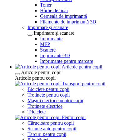
Toner
Hârtie de tipar
Cerneală de imprimantă
Filamente de imprimantă 3D
Imprimare și scanare
Imprimare și scanare
Imprimante
MFP
Scanere
Imprimante 3D
Imprimante pentru marcare
Articole pentru copii
Articole pentru copii
Articole pentru copii
Transport pentru copii
Biciclete pentru copii
Trotinete pentru copii
Mașini electrice pentru copii
Trotinete electrice
Triciclete
Pentru copii
Cărucioare pentru copii
Scaune auto pentru copii
Tarcuri pentru copii
Plimbători