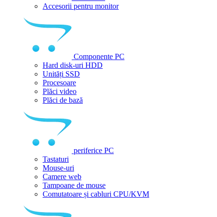
Accesorii pentru monitor
Componente PC
Hard disk-uri HDD
Unități SSD
Procesoare
Plăci video
Plăci de bază
periferice PC
Tastaturi
Mouse-uri
Camere web
Tampoane de mouse
Comutatoare și cabluri CPU/KVM