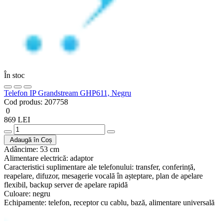
În stoc
Telefon IP Grandstream GHP611, Negru
Cod produs:
207758
0
869 LEI
Adaugă în Coș
Adâncime:
53 cm
Alimentare electrică:
adaptor
Caracteristici suplimentare ale telefonului:
transfer, conferință,
reapelare, difuzor, mesagerie vocală în așteptare, plan de apelare
flexibil, backup server de apelare rapidă
Culoare:
negru
Echipamente:
telefon, receptor cu cablu, bază, alimentare universală