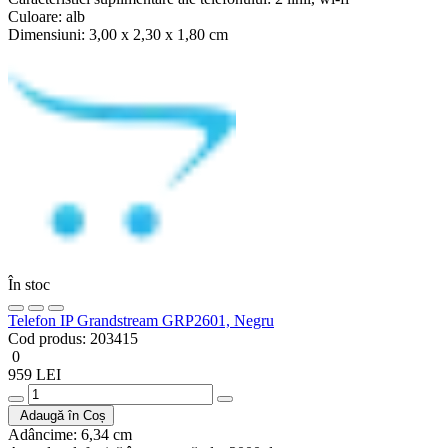
Culoare:
alb
Dimensiuni:
3,00 x 2,30 x 1,80 cm
În stoc
Telefon IP Grandstream GRP2601, Negru
Cod produs:
203415
0
959 LEI
Adaugă în Coș
Adâncime:
6,34 cm