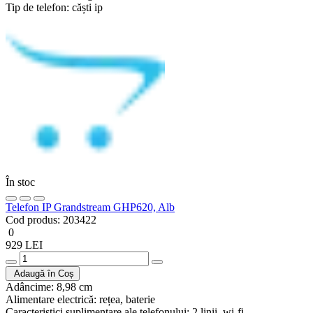
Tip de telefon:
căști ip
În stoc
Telefon IP Grandstream GHP620, Alb
Cod produs:
203422
0
929 LEI
Adaugă în Coș
Adâncime:
8,98 cm
Alimentare electrică:
rețea, baterie
Caracteristici suplimentare ale telefonului:
2 linii, wi-fi