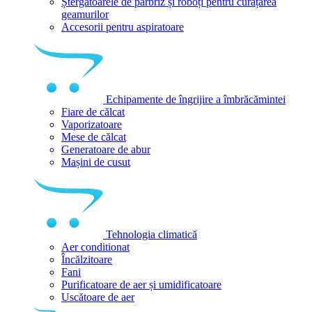
Ștergătoarele de parbriz și roboți pentru curățarea
geamurilor
Accesorii pentru aspiratoare
Echipamente de îngrijire a îmbrăcămintei
Fiare de călcat
Vaporizatoare
Mese de călcat
Generatoare de abur
Mașini de cusut
Tehnologia climatică
Aer conditionat
Încălzitoare
Fani
Purificatoare de aer și umidificatoare
Uscătoare de aer