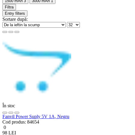
1500 mAh
3
3000 mAh
1
Filtra
Entry filters
Sortare după:
În stoc
Fanvil Power Suply 5V 1A, Negru
Cod produs:
84654
0
98 LEI