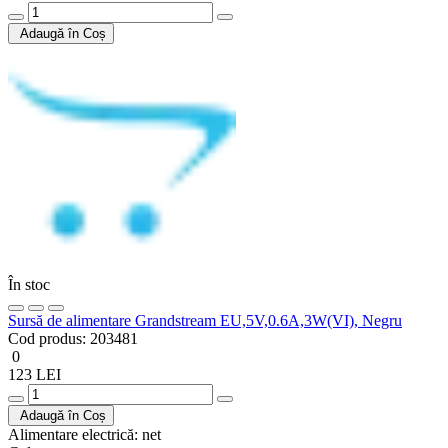
Adaugă în Coș
În stoc
Sursă de alimentare Grandstream EU,5V,0.6A,3W(VI), Negru
Cod produs:
203481
0
123 LEI
Adaugă în Coș
Alimentare electrică:
net