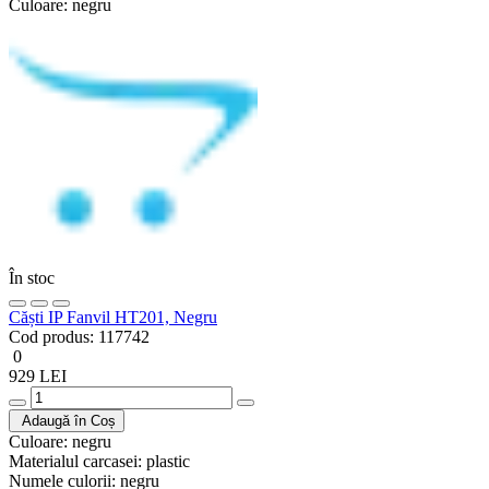
Culoare:
negru
În stoc
Căști IP Fanvil HT201, Negru
Cod produs:
117742
0
929 LEI
Adaugă în Coș
Culoare:
negru
Materialul carcasei:
plastic
Numele culorii:
negru