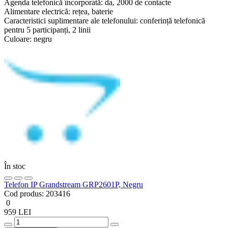
Agenda telefonică încorporată:
da, 2000 de contacte
Alimentare electrică:
rețea, baterie
Caracteristici suplimentare ale telefonului:
conferință telefonică
pentru 5 participanți, 2 linii
Culoare:
negru
În stoc
Telefon IP Grandstream GRP2601P, Negru
Cod produs:
203416
0
959 LEI