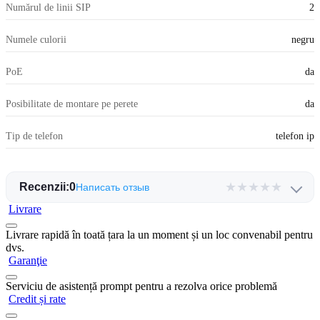
Numărul de linii SIP
2
Numele culorii
negru
PoE
da
Posibilitate de montare pe perete
da
Tip de telefon
telefon ip
★
★
★
★
★
Recenzii:
0
Написать отзыв
Livrare
Livrare rapidă în toată țara la un moment și un loc convenabil pentru
dvs.
Garanţie
Serviciu de asistență prompt pentru a rezolva orice problemă
Credit și rate