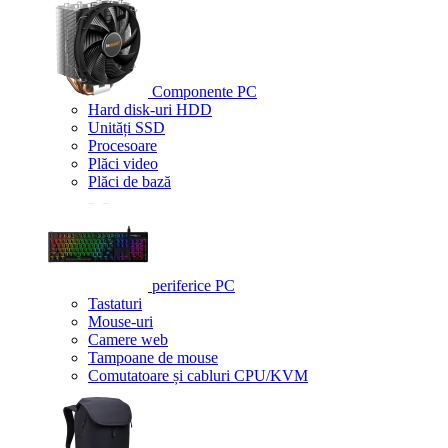
Componente PC
Hard disk-uri HDD
Unități SSD
Procesoare
Plăci video
Plăci de bază
periferice PC
Tastaturi
Mouse-uri
Camere web
Tampoane de mouse
Comutatoare și cabluri CPU/KVM