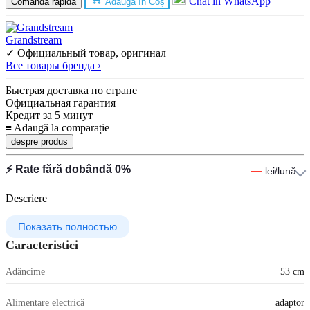
Chat în WhatsApp
Comandă rapidă
Adaugă în Coș
Grandstream
✓ Официальный товар, оригинал
Все товары бренда ›
Быстрая доставка по стране
Официальная гарантия
Кредит за 5 минут
≡
Adaugă la comparație
despre produs
⚡ Rate fără dobândă 0%
—
lei/lună
Descriere
Показать полностью
Caracteristici
Adâncime
53 cm
Alimentare electrică
adaptor