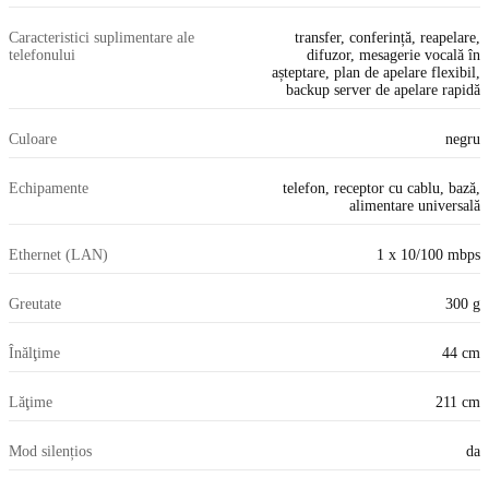
Caracteristici suplimentare ale
transfer, conferință, reapelare,
telefonului
difuzor, mesagerie vocală în
așteptare, plan de apelare flexibil,
backup server de apelare rapidă
Culoare
negru
Echipamente
telefon, receptor cu cablu, bază,
alimentare universală
Ethernet (LAN)
1 x 10/100 mbps
Greutate
300 g
Înălţime
44 cm
Lăţime
211 cm
Mod silențios
da