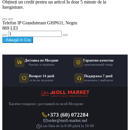
Obțineți un credit pentru un articol în doar 5 minute de la
înregistrare.
Telefon IP Grandstream GHP611, Negru
869 LEI
Adaugă în Coș
Доставка по Молдове
Гарантия качества
быстро и надёжно
оригинальный товар
Возврат 14 дней
Поддержка 7 дней
если не подошло
поможем с выбором
Тысячи товаров с доставкой по всей Молдове
+373 (60) 072284
order@moll-market.md
Lun-Sâm de la 9:00 până la 19:00