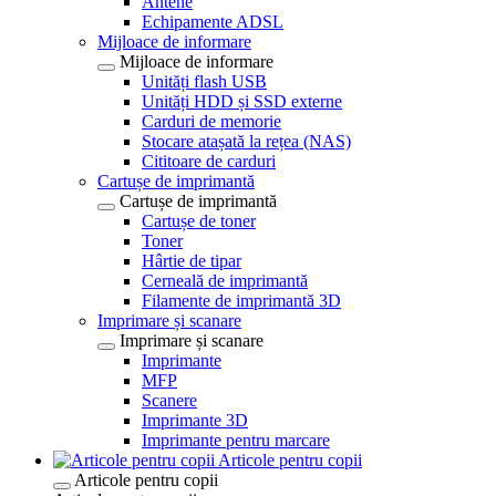
Antene
Echipamente ADSL
Mijloace de informare
Mijloace de informare
Unități flash USB
Unități HDD și SSD externe
Carduri de memorie
Stocare atașată la rețea (NAS)
Cititoare de carduri
Cartușe de imprimantă
Cartușe de imprimantă
Cartușe de toner
Toner
Hârtie de tipar
Cerneală de imprimantă
Filamente de imprimantă 3D
Imprimare și scanare
Imprimare și scanare
Imprimante
MFP
Scanere
Imprimante 3D
Imprimante pentru marcare
Articole pentru copii
Articole pentru copii