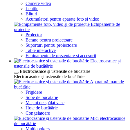
Camere video
Lentile
Blițuri
Acumulatori pentru aparate foto și video
Echipamente de
proiectie
Proiector
Ecrane pentru proiectoare
Suporturi pentru proiectoare
Table interactive
Echipamente de prezentare si accesorii
Electrocasnice și
ustensile de bucătărie
Electrocasnice și ustensile de bucătărie
Electrocasnice și ustensile de bucătărie
Aparatură mare de
bucătărie
Frigidere
Sobe de bucătărie
Mașini de spălat vase
Hote de bucătărie
Congelatoare
Mici electrocasnice
de bucătărie
Multicookers