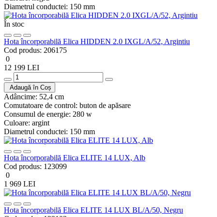
Diametrul conductei:
150 mm
În stoc
Hota încorporabilă Elica HIDDEN 2.0 IXGL/A/52, Argintiu
Cod produs:
206175
0
12 199 LEI
Adaugă în Coș
Adâncime:
52,4 cm
Comutatoare de control:
buton de apăsare
Consumul de energie:
280 w
Culoare:
argint
Diametrul conductei:
150 mm
Hota încorporabilă Elica ELITE 14 LUX, Alb
Cod produs:
123099
0
1 969 LEI
Hota încorporabilă Elica ELITE 14 LUX BL/A/50, Negru