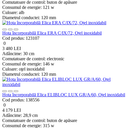
Comutatoare de control:
buton de apăsare
Consumul de energie:
121 w
Culoare:
alb
Diametrul conductei:
120 mm
Hota încorporabilă Elica ERA C/IX/72, Oțel inoxidabil
Cod produs:
123107
0
3 480 LEI
Adâncime:
30 cm
Comutatoare de control:
electronic
Consumul de energie:
146 w
Culoare:
oţel inoxidabil
Diametrul conductei:
120 mm
Hota încorporabilă Elica ELIBLOC LUX GR/A/60, Oțel inoxidabil
Cod produs:
138556
0
4 179 LEI
Adâncime:
28,9 cm
Comutatoare de control:
buton de apăsare
Consumul de energie:
315 w