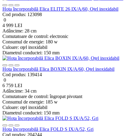
Hota încorporabilă Elica ELITE 26 IX/A/60, Oțel inoxidabil
Cod produs:
123098
0
4 999 LEI
Adâncime:
28 cm
Comutatoare de control:
electronic
Consumul de energie:
180 w
Culoare:
oţel inoxidabil
Diametrul conductei:
150 mm
Hota încorporabilă Elica BOXIN IX/A/60, Oțel inoxidabil
Cod produs:
139414
0
6 759 LEI
Adâncime:
34 cm
Comutatoare de control:
îngropat pivotant
Consumul de energie:
185 w
Culoare:
oţel inoxidabil
Diametrul conductei:
150 mm
Hota încorporabilă Elica FOLD S IX/A/52, Gri
Cod produs:
204244