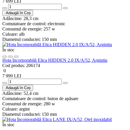
7 699 LEI
Adaugă în Coș
Adâncime:
28,3 cm
Comutatoare de control:
electronic
Consumul de energie:
257 w
Culoare:
alb
Diametrul conductei:
150 mm
În stoc
Hota încorporabilă Elica HIDDEN 2.0 IX/A/52, Argintiu
Cod produs:
206174
0
7 999 LEI
Adaugă în Coș
Adâncime:
52,4 cm
Comutatoare de control:
buton de apăsare
Consumul de energie:
280 w
Culoare:
argint
Diametrul conductei:
150 mm
În stoc