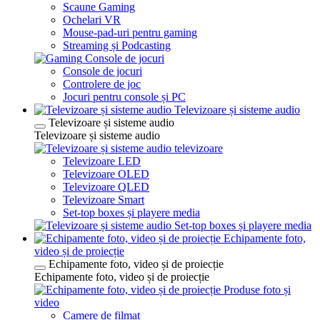
Scaune Gaming
Ochelari VR
Mouse-pad-uri pentru gaming
Streaming și Podcasting
Console de jocuri
Console de jocuri
Controlere de joc
Jocuri pentru console și PC
Televizoare și sisteme audio
Televizoare și sisteme audio
Televizoare și sisteme audio
televizoare
Televizoare LED
Televizoare OLED
Televizoare QLED
Televizoare Smart
Set-top boxes și playere media
Set-top boxes și playere media
Echipamente foto,
video și de proiecție
Echipamente foto, video și de proiecție
Echipamente foto, video și de proiecție
Produse foto și
video
Camere de filmat