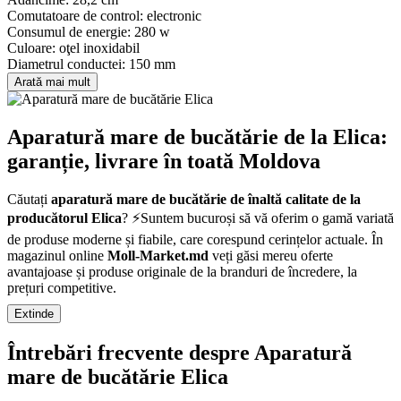
Comutatoare de control:
electronic
Consumul de energie:
280 w
Culoare:
oţel inoxidabil
Diametrul conductei:
150 mm
Arată mai mult
Aparatură mare de bucătărie de la Elica:
garanție, livrare în toată Moldova
Căutați
aparatură mare de bucătărie de înaltă calitate de la
producătorul Elica
? ⚡Suntem bucuroși să vă oferim o gamă variată
de produse moderne și fiabile, care corespund cerințelor actuale. În
magazinul online
Moll-Market.md
veți găsi mereu oferte
avantajoase și produse originale de la branduri de încredere, la
prețuri competitive.
Extinde
Elica
este un producător recunoscut pentru standardele înalte de
calitate și inovație.
Aparatură mare de bucătărie
din gama noastră
Întrebări frecvente despre Aparatură
sunt atent selectate pentru a oferi o utilizare eficientă, sigură și de
durată. Indiferent dacă aveți nevoie de produse pentru uz casnic sau
mare de bucătărie Elica
profesional — avem soluții potrivite pentru fiecare nevoie.