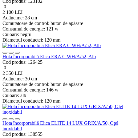
Cod produs:
123102
0
2 100 LEI
Adâncime:
28 cm
Comutatoare de control:
buton de apăsare
Consumul de energie:
121 w
Culoare:
negru
Diametrul conductei:
120 mm
Hota încorporabilă Elica ERA C WH/A/52, Alb
Cod produs:
126425
0
2 350 LEI
Adâncime:
30 cm
Comutatoare de control:
buton de apăsare
Consumul de energie:
146 w
Culoare:
alb
Diametrul conductei:
120 mm
Hota încorporabilă Elica ELITE 14 LUX GRIX/A/50, Oțel
inoxidabil
Cod produs:
138555