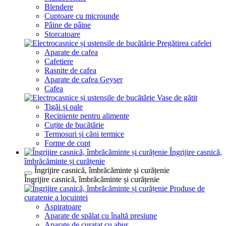
Blendere
Cuptoare cu microunde
Pâine de pâine
Storcatoare
Pregătirea cafelei
Aparate de cafea
Cafetiere
Rasnite de cafea
Aparate de cafea Geyser
Cafea
Vase de gătit
Tigăi și oale
Recipiente pentru alimente
Cuțite de bucătărie
Termosuri și căni termice
Forme de copt
Îngrijire casnică,
îmbrăcăminte și curățenie
Îngrijire casnică, îmbrăcăminte și curățenie
Îngrijire casnică, îmbrăcăminte și curățenie
Produse de
curatenie a locuintei
Aspiratoare
Aparate de spălat cu înaltă presiune
Aparate de curatat cu abur