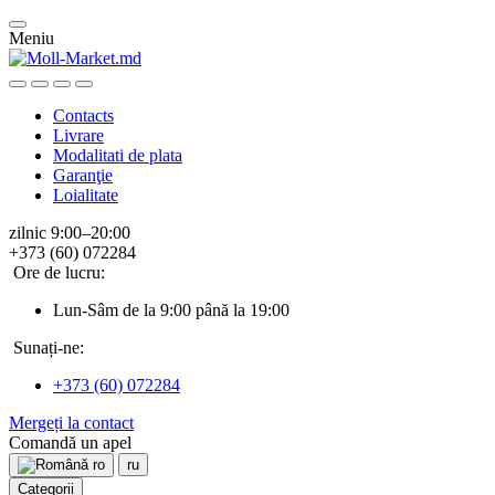
Meniu
Contacts
Livrare
Modalitati de plata
Garanţie
Loialitate
zilnic 9:00–20:00
+373 (60) 072284
Ore de lucru:
Lun-Sâm de la 9:00 până la 19:00
Sunați-ne:
+373 (60) 072284
Mergeți la contact
Comandă un apel
ro
ru
Categorii