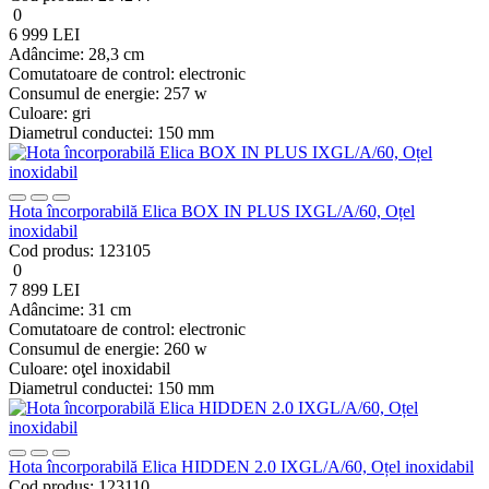
0
6 999 LEI
Adâncime:
28,3 cm
Comutatoare de control:
electronic
Consumul de energie:
257 w
Culoare:
gri
Diametrul conductei:
150 mm
Hota încorporabilă Elica BOX IN PLUS IXGL/A/60, Oțel
inoxidabil
Cod produs:
123105
0
7 899 LEI
Adâncime:
31 cm
Comutatoare de control:
electronic
Consumul de energie:
260 w
Culoare:
oţel inoxidabil
Diametrul conductei:
150 mm
Hota încorporabilă Elica HIDDEN 2.0 IXGL/A/60, Oțel inoxidabil
Cod produs:
123110