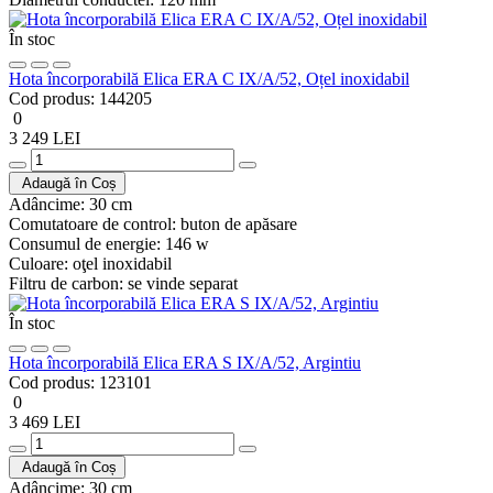
În stoc
Hota încorporabilă Elica ERA C IX/A/52, Oțel inoxidabil
Cod produs:
144205
0
3 249 LEI
Adaugă în Coș
Adâncime:
30 cm
Comutatoare de control:
buton de apăsare
Consumul de energie:
146 w
Culoare:
oţel inoxidabil
Filtru de carbon:
se vinde separat
În stoc
Hota încorporabilă Elica ERA S IX/A/52, Argintiu
Cod produs:
123101
0
3 469 LEI
Adaugă în Coș
Adâncime:
30 cm