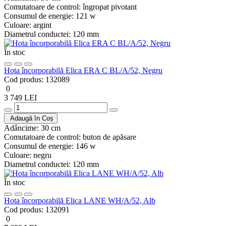
Comutatoare de control:
îngropat pivotant
Consumul de energie:
121 w
Culoare:
argint
Diametrul conductei:
120 mm
În stoc
Hota încorporabilă Elica ERA C BL/A/52, Negru
Cod produs:
132089
0
3 749 LEI
Adaugă în Coș
Adâncime:
30 cm
Comutatoare de control:
buton de apăsare
Consumul de energie:
146 w
Culoare:
negru
Diametrul conductei:
120 mm
În stoc
Hota încorporabilă Elica LANE WH/A/52, Alb
Cod produs:
132091
0