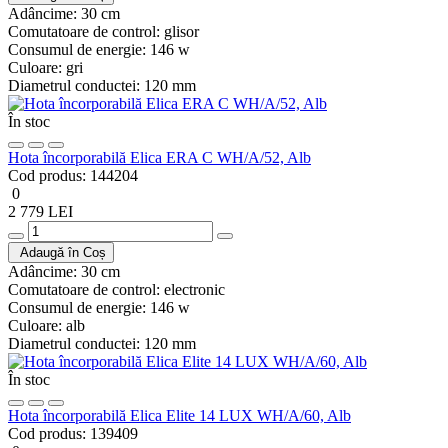
Adâncime:
30 cm
Comutatoare de control:
glisor
Consumul de energie:
146 w
Culoare:
gri
Diametrul conductei:
120 mm
În stoc
Hota încorporabilă Elica ERA C WH/A/52, Alb
Cod produs:
144204
0
2 779 LEI
Adaugă în Coș
Adâncime:
30 cm
Comutatoare de control:
electronic
Consumul de energie:
146 w
Culoare:
alb
Diametrul conductei:
120 mm
În stoc
Hota încorporabilă Elica Elite 14 LUX WH/A/60, Alb
Cod produs:
139409