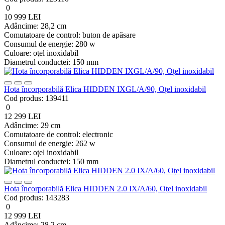
0
10 999 LEI
Adâncime:
28,2 cm
Comutatoare de control:
buton de apăsare
Consumul de energie:
280 w
Culoare:
oţel inoxidabil
Diametrul conductei:
150 mm
Hota încorporabilă Elica HIDDEN IXGL/A/90, Oțel inoxidabil
Cod produs:
139411
0
12 299 LEI
Adâncime:
29 cm
Comutatoare de control:
electronic
Consumul de energie:
262 w
Culoare:
oţel inoxidabil
Diametrul conductei:
150 mm
Hota încorporabilă Elica HIDDEN 2.0 IX/A/60, Oțel inoxidabil
Cod produs:
143283
0
12 999 LEI
Adâncime:
28,2 cm