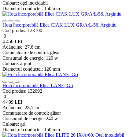
Culoare:
oţel inoxidabil
Diametrul conductei:
150 mm
Hota încorporabilă Elica CIAK LUX GR/A/L/56, Argintiu
Cod produs:
123100
0
4 450 LEI
Adâncime:
27,6 cm
Comutatoare de control:
glisor
Consumul de energie:
120 w
Culoare:
argint
Diametrul conductei:
120 mm
Hota încorporabilă Elica LANE, Gri
Cod produs:
132092
0
4 499 LEI
Adâncime:
28,5 cm
Comutatoare de control:
glisor
Consumul de energie:
240 w
Culoare:
gri
Diametrul conductei:
150 mm