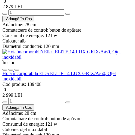
0
2 879 LEI
Adaugă în Coș
Adâncime:
28 cm
Comutatoare de control:
buton de apăsare
Consumul de energie:
121 w
Culoare:
alb
Diametrul conductei:
120 mm
În stoc
Hota încorporabilă Elica ELITE 14 LUX GRIX/A/60, Oțel
inoxidabil
Cod produs:
139408
0
2 999 LEI
Adaugă în Coș
Adâncime:
28 cm
Comutatoare de control:
buton de apăsare
Consumul de energie:
121 w
Culoare:
oţel inoxidabil
Diametrul conductei:
120 mm