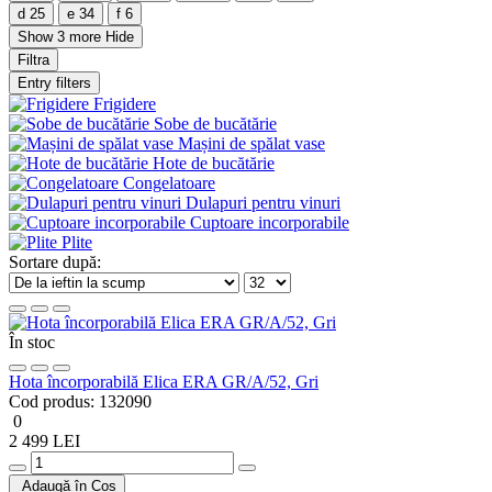
d
25
e
34
f
6
Show 3 more
Hide
Filtra
Entry filters
Frigidere
Sobe de bucătărie
Mașini de spălat vase
Hote de bucătărie
Congelatoare
Dulapuri pentru vinuri
Cuptoare incorporabile
Plite
Sortare după:
În stoc
Hota încorporabilă Elica ERA GR/A/52, Gri
Cod produs:
132090
0
2 499 LEI
Adaugă în Coș