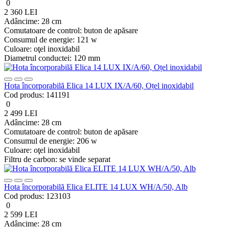
0
2 360 LEI
Adâncime:
28 cm
Comutatoare de control:
buton de apăsare
Consumul de energie:
121 w
Culoare:
oţel inoxidabil
Diametrul conductei:
120 mm
Hota încorporabilă Elica 14 LUX IX/A/60, Oțel inoxidabil
Cod produs:
141191
0
2 499 LEI
Adâncime:
28 cm
Comutatoare de control:
buton de apăsare
Consumul de energie:
206 w
Culoare:
oţel inoxidabil
Filtru de carbon:
se vinde separat
Hota încorporabilă Elica ELITE 14 LUX WH/A/50, Alb
Cod produs:
123103
0
2 599 LEI
Adâncime:
28 cm