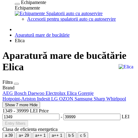
Echipamente
Echipamente
Spalatorii auto cu autoservire
Accesorii pentru spalatorii auto cu autoservire
Aparatură mare de bucătărie
Elica
Aparatură mare de bucătărie
Elica
Filtra
Brand
AEG
Bosch
Daewoo
Electrolux
Elica
Gorenje
Hotpoint-Ariston
Indesit
LG
OZON
Samsung
Sharp
Whirlpool
Show 7 more
Hide
1349
-
39999
LEI
Price
-
LEI
Entry filters
Clasa de eficienta energetica
a
39
a+
29
a++
1
a++
1
b
5
c
5