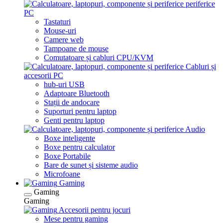
periferice
PC
Tastaturi
Mouse-uri
Camere web
Tampoane de mouse
Comutatoare și cabluri CPU/KVM
Cabluri și
accesorii PC
hub-uri USB
Adaptoare Bluetooth
Stații de andocare
Suporturi pentru laptop
Genti pentru laptop
Audio
Boxe inteligente
Boxe pentru calculator
Boxe Portabile
Bare de sunet și sisteme audio
Microfoane
Gaming
Gaming
Gaming
Accesorii pentru jocuri
Mese pentru gaming