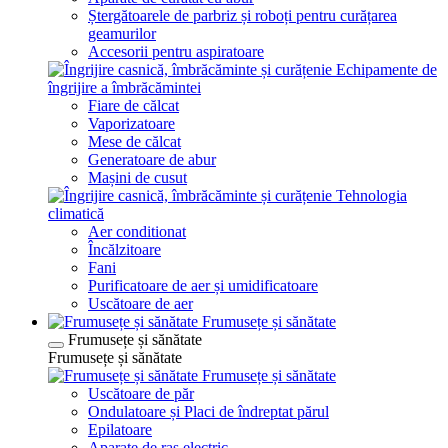
Ștergătoarele de parbriz și roboți pentru curățarea
geamurilor
Accesorii pentru aspiratoare
Echipamente de
îngrijire a îmbrăcămintei
Fiare de călcat
Vaporizatoare
Mese de călcat
Generatoare de abur
Mașini de cusut
Tehnologia
climatică
Aer conditionat
Încălzitoare
Fani
Purificatoare de aer și umidificatoare
Uscătoare de aer
Frumusețe și sănătate
Frumusețe și sănătate
Frumusețe și sănătate
Frumusețe și sănătate
Uscătoare de păr
Ondulatoare și Placi de îndreptat părul
Epilatoare
Aparate de ras electric