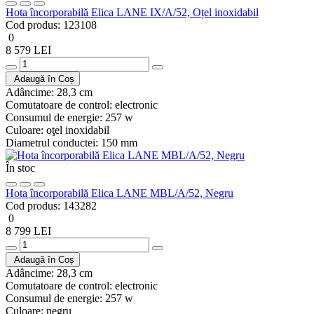
Hota încorporabilă Elica LANE IX/A/52, Oțel inoxidabil
Cod produs:
123108
0
8 579 LEI
Adaugă în Coș
Adâncime:
28,3 cm
Comutatoare de control:
electronic
Consumul de energie:
257 w
Culoare:
oţel inoxidabil
Diametrul conductei:
150 mm
În stoc
Hota încorporabilă Elica LANE MBL/A/52, Negru
Cod produs:
143282
0
8 799 LEI
Adaugă în Coș
Adâncime:
28,3 cm
Comutatoare de control:
electronic
Consumul de energie:
257 w
Culoare:
negru