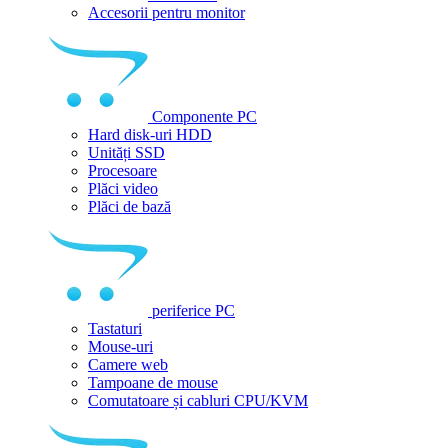
Accesorii pentru monitor
Componente PC
Hard disk-uri HDD
Unități SSD
Procesoare
Plăci video
Plăci de bază
periferice PC
Tastaturi
Mouse-uri
Camere web
Tampoane de mouse
Comutatoare și cabluri CPU/KVM