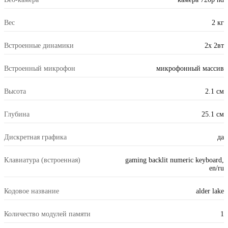
Вес
2 кг
Встроенные динамики
2x 2вт
Встроенный микрофон
микрофонный массив
Высота
2.1 см
Глубина
25.1 см
Дискретная графика
да
Клавиатура (встроенная)
gaming backlit numeric keyboard,
en/ru
Кодовое название
alder lake
Количество модулей памяти
1