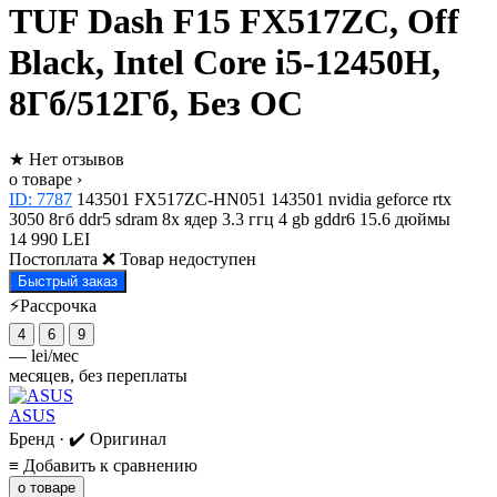
TUF Dash F15 FX517ZC, Off
Black, Intel Core i5-12450H,
8Гб/512Гб, Без ОС
★
Нет отзывов
о товаре ›
ID: 7787
143501
FX517ZC-HN051
143501
nvidia geforce rtx
3050
8гб
ddr5 sdram
8x ядер
3.3 ггц
4 gb gddr6
15.6 дюймы
14 990 LEI
Постоплата
❌ Товар недоступен
Быстрый заказ
⚡Рассрочка
4
6
9
—
lei/мес
месяцев, без переплаты
ASUS
Бренд · ✔️ Оригинал
≡
Добавить к сравнению
о товаре