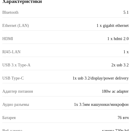
Характеристики
Bluetooth
5.1
Ethernet (LAN)
1 x gigabit ethernet
HDMI
1 x hdmi 2.0
RJ45-LAN
1 x
USB 3.x Type-A
2x usb 3.2
USB Type-C
1x usb 3.2/display/power delivery
Адаптер питания
180w ac adapter
Аудио разъемы
1x 3.5мм нашуники/микрофон
Батарея
76 втч
Веб-камера
камера 720p hd