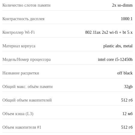
Количество слотов памяти
2x so-dimm
Контрастность дисплея
1000:1
Контроллер Wi-Fi
802.11ax 2x2 wi-fi + bt 5.x
Материал корпуса
plastic abs, metal
Модель/Номер процессора
intel core i5-12450h
Название расцветки
off black
Общий макс. объём памяти
32gb
Общий объем накопителей
512 гб
Объем кэша (L3)
12 мб
Объем накопителя #1
512 гб