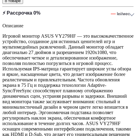
о товаре
⚡ Рассрочка 0%
—
lei/мес
Описание
Игровой монитор ASUS VY279HF — это высококачественное
устройство, созданное для истинных ценителей игр и
мультимедийных развлечений. Данный монитор обладает
диагональю 27 дюймов и разрешением 1920x1080, что
обеспечивает четкое и детализированное изображение,
позволяя полностью погрузиться в игровой процесс.
Используемая IPS-матрица гарантирует широкие углы обзора
и яркие, насыщенные цвета, что делает изображение более
реалистичным и привлекательным. Частота обновления
экрана в 75 Гц и поддержка технологии Adaptive-
Sync/FreeSync способствуют плавному отображению
динамичных сцен, устраняя разрывы и задержки. Внешний
вид монитора также заслуживает внимания: стильный и
минималистичный дизайн в черном цвете легко впишется в
любой интерьер. Эргономичная подставка позволяет
регулировать наклон экрана, обеспечивая комфортное
использование в течение долгих часов. ASUS VY279HF
оснащен современными интерфейсами подключения, такими
как HDMI и D-Sub, что делает его универсальным решением