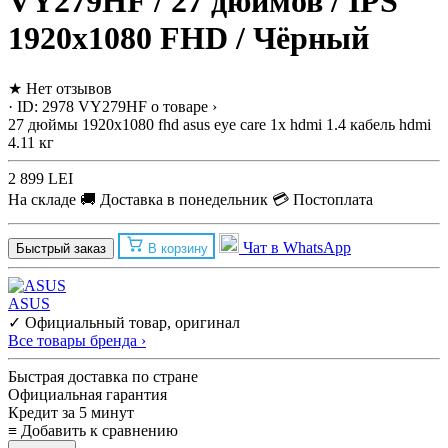
VY279HF / 27 дюймов / IPS
1920x1080 FHD / Чёрный
★
Нет отзывов
· ID: 2978
VY279HF
о товаре ›
27 дюймы
1920x1080 fhd
asus eye care
1x hdmi 1.4
кабель hdmi
4.11 кг
2 899 LEI
На складе
🚚 Доставка в понедельник
💳 Постоплата
Чат в WhatsApp
Быстрый заказ
В корзину
ASUS
✓ Официальный товар, оригинал
Все товары бренда ›
Быстрая доставка по стране
Официальная гарантия
Кредит за 5 минут
≡
Добавить к сравнению