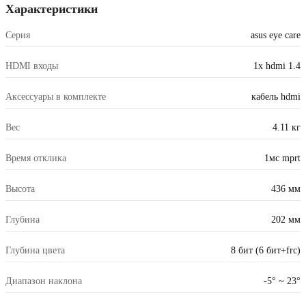
Характеристики
Cерия
asus eye care
HDMI входы
1x hdmi 1.4
Аксессуары в комплекте
кабель hdmi
Вес
4.11 кг
Время отклика
1мс mprt
Высота
436 мм
Глубина
202 мм
Глубина цвета
8 бит (6 бит+frc)
Диапазон наклона
-5° ~ 23°