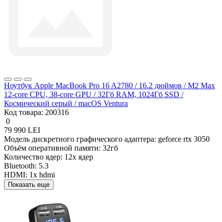
Ноутбук Apple MacBook Pro 16 A2780 / 16.2 дюймов / M2 Max
12-core CPU, 38-core GPU / 32Гб RAM, 1024Гб SSD /
Космический серый / macOS Ventura
Код товара:
200316
0
79 990 LEI
Модель дискретного графического адаптера:
geforce rtx 3050
Объём оперативной памяти:
32гб
Количество ядер:
12x ядер
Bluetooth:
5.3
HDMI:
1x hdmi
Показать еще