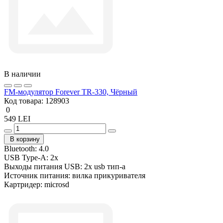
В наличии
FM-модулятор Forever TR-330, Чёрный
Код товара:
128903
0
549 LEI
В корзину
Bluetooth:
4.0
USB Type-A:
2x
Выходы питания USB:
2x usb тип-a
Источник питания:
вилка прикуривателя
Картридер:
microsd