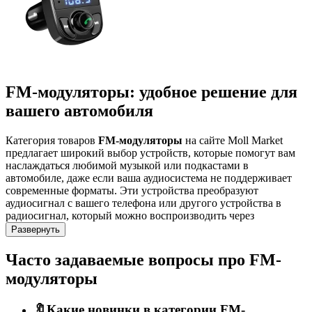
FM-модуляторы: удобное решение для
вашего автомобиля
Категория товаров
FM-модуляторы
на сайте Moll Market
предлагает широкий выбор устройств, которые помогут вам
наслаждаться любимой музыкой или подкастами в
автомобиле, даже если ваша аудиосистема не поддерживает
современные форматы. Эти устройства преобразуют
аудиосигнал с вашего телефона или другого устройства в
радиосигнал, который можно воспроизводить через
автомобильные динамики. Независимо от того, являетесь ли
Развернуть
вы профессиональным водителем или просто проводите
много времени в пути, FM-модуляторы станут незаменимым
Часто задаваемые вопросы про FM-
помощником для вашего комфорта и развлечения в дороге.
модуляторы
Преимущества и особенности FM-
🔖Какие новинки в категории FM-