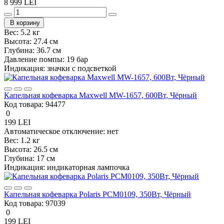
8 999 LEI
В корзину
Вес:
5.2 кг
Высота:
27.4 см
Глубина:
36.7 см
Давление помпы:
19 бар
Индикация:
значки с подсветкой
Капельная кофеварка Maxwell MW-1657, 600Вт, Чёрный
Код товара:
94477
0
199 LEI
Автоматическое отключение:
нет
Вес:
1.2 кг
Высота:
26.5 см
Глубина:
17 см
Индикация:
индикаторная лампочка
Капельная кофеварка Polaris PCM0109, 350Вт, Чёрный
Код товара:
97039
0
199 LEI