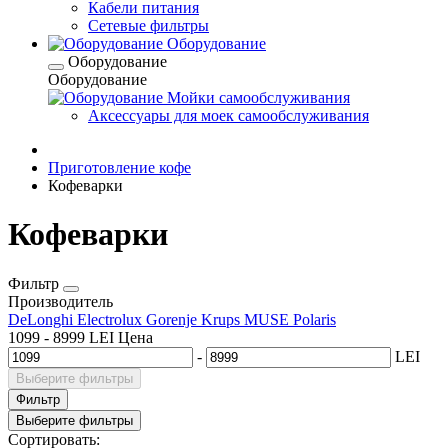
Кабели питания
Сетевые фильтры
Оборудование
Оборудование
Оборудование
Мойки самообслуживания
Аксессуары для моек самообслуживания
Приготовление кофе
Кофеварки
Кофеварки
Фильтр
Производитель
DeLonghi
Electrolux
Gorenje
Krups
MUSE
Polaris
1099
-
8999
LEI
Цена
-
LEI
Выберите фильтры
Фильтр
Выберите фильтры
Сортировать: