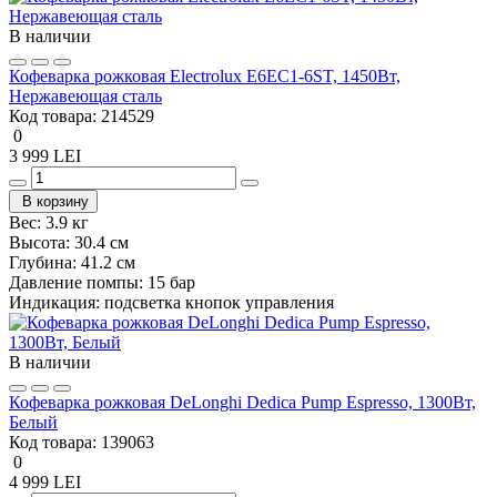
В наличии
Кофеварка рожковая Electrolux E6EC1-6ST, 1450Вт,
Нержавеющая сталь
Код товара:
214529
0
3 999 LEI
В корзину
Вес:
3.9 кг
Высота:
30.4 см
Глубина:
41.2 см
Давление помпы:
15 бар
Индикация:
подсветка кнопок управления
В наличии
Кофеварка рожковая DeLonghi Dedica Pump Espresso, 1300Вт,
Белый
Код товара:
139063
0
4 999 LEI