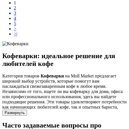
1
2
3
4
5
>
>|
Кофеварки: идеальное решение для
любителей кофе
Категория товаров
Кофеварки
на Moll Market предлагает
широкий выбор устройств, которые помогут вам
наслаждаться свежезаваренным кофе в любое время.
Независимо от того, ищете ли вы кофеварку для дома, офиса
или профессионального использования, здесь вы найдете
подходящие решения. Эти товары удовлетворяют потребности
как начинающих любителей кофе, так и опытных бариста,
обеспечивая высокое качество напитка и удобство в
Развернуть
использовании.
Часто задаваемые вопросы про