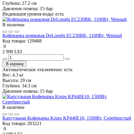
Глубина:
27.2 см
Давление помпы:
15 бар
Индикация уровня воды:
есть
В наличии
Кофеварка рожковая DeLonghi EC230BK, 1100Вт, Чёрный
Код товара:
129468
0
2 999 LEI
В корзину
Автоматическое отключение:
есть
Вес:
4.3 кг
Высота:
29 см
Глубина:
34.3 см
Давление помпы:
15 бар
В наличии
Капсульная Кофеварка Krups KP440E10, 1500Вт, Серебристый
Код товара:
203221
0