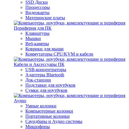
SSD Диски
Процессоры
Видеокарты
Материнские платы
Периферия для ПК
Клавиатуры
Мышки
Веб-камеры
Коврики для мыши
Коммутаторы CPU/KVM и кабели
Кабели и Аксессуары ПК
USB-концентраторы
Адаптеры Bluetooth
Док-станции
Подставки для ноутбуков
Сумки для ноутбуков
Аудио
Умные колонки
Компьютерные колонки
Портативные колонки
Саундбары и Аудио системы
Микрофоны