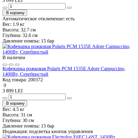
3 699 LEI
В корзину
Автоматическое отключение:
есть
Вес:
1.9 кг
Высота:
32.7 см
Глубина:
32.6 см
Давление помпы:
15 бар
В наличии
Кофеварка рожковая Polaris PCM 1535E Adore Cappuccino,
1400Вт, Серебристый
Код товара:
200372
0
3 899 LEI
В корзину
Вес:
4.5 кг
Высота:
31 см
Глубина:
30 см
Давление помпы:
15 бар
Индикация:
подсветка кнопок управления