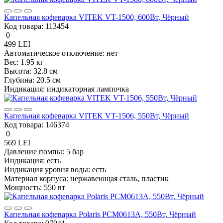
Капельная кофеварка VITEK VT-1500, 600Вт, Чёрный
Код товара:
113454
0
499 LEI
Автоматическое отключение:
нет
Вес:
1.95 кг
Высота:
32.8 см
Глубина:
20.5 см
Индикация:
индикаторная лампочка
Капельная кофеварка VITEK VT-1506, 550Вт, Чёрный
Код товара:
146374
0
569 LEI
Давление помпы:
5 бар
Индикация:
есть
Индикация уровня воды:
есть
Материал корпуса:
нержавеющая сталь, пластик
Мощность:
550 вт
Капельная кофеварка Polaris PCM0613A, 550Вт, Чёрный