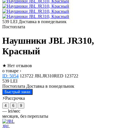
539 LEI
Доставка в понедельник
Постоплата
Наушники JBL JR310,
Красный
★
Нет отзывов
о товаре ›
ID: 5054
123722
JBLJR310RED
123722
539 LEI
Постоплата
Доставка в понедельник
Быстрый заказ
⚡Рассрочка
4
6
9
—
lei/мес
месяцев, без переплаты
JBL