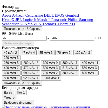
Фильтр
Производитель
Apple
A4Tech
Cellularline
DELL
EPOS
Gembird
HyperX
JBL
Logitech
Marshall
Panasonic
Philips
Samsung
Sennheiser
SONY
SVEN
Technics
Xiaomi
XO
Показать еще 13
Скрыть
99
-
6499
LEI
Цена
-
LEI
Выберите фильтры
Ёмкость аккумулятора
40 мАч
2
47 мАч
4
55 мАч
3
70 мАч
2
120 мАч
3
220 мАч
3
250 мАч
5
280 мАч
2
300 мАч
9
380 мАч
4
400 мАч
11
420 мАч
2
472 мАч
1
500 мАч
3
515 мАч
4
530 мАч
3
600 мАч
1
690 мАч
2
700 мАч
2
800 мАч
2
820 мАч
1
850 мАч
1
920 мАч
1
1200 мАч
1
Показать еще 18
Скрыть
Беспроводная зарядка
Да
25
Нет
1
Фильтр
Выберите фильтры
Беcпроводные наушники