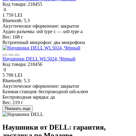
Код товара:
218455
0
1 759 LEI
Bluetooth:
5.3
Акустическое оформление:
закрытое
Аудио разъемы:
usb type c — usb type a
Вес:
108 г
Встроенный микрофон:
два микрофона
Наушники DELL WL5024, Чёрный
Код товара:
218456
0
5 799 LEI
Bluetooth:
5.3
Акустическое оформление:
закрытое
Базовая станция:
беспроводной usb-ключ
Беспроводная зарядка:
да
Вес:
219 г
Показать еще
Наушники от DELL: гарантия,
доставка по Молдове