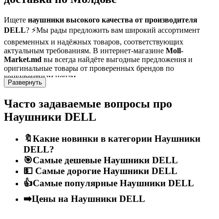
Ищете
наушники высокого качества от производителя
DELL
? ⚡Мы рады предложить вам широкий ассортимент
современных и надёжных товаров, соответствующих
актуальным требованиям. В интернет-магазине
Moll-
Market.md
вы всегда найдёте выгодные предложения и
оригинальные товары от проверенных брендов по
конкурентным ценам.
Развернуть
DELL
— это производитель, признанный за высокие
Часто задаваемые вопросы про
стандарты качества и инновации.
Наушники
из нашего
ассортимента тщательно отобраны, чтобы обеспечить
Наушники DELL
эффективное, безопасное и долговечное использование.
Независимо от того, нужны ли вам товары для домашнего или
профессионального применения — у нас есть подходящие
🔖Какие новинки в категории Наушники
решения.
DELL?
🎯Самые дешевые Наушники DELL
⏰ Мы доставляем быстро и надёжно по всей Молдове —
💵 Самые дорогие Наушники DELL
включая
Кишинёв, Бельцы, Кагул, Орхей, Единец
и другие
города и сёла. Мы заботимся о том, чтобы каждый заказ был
👍Самые популярные Наушники DELL
доставлен в наилучшем виде, с правильной упаковкой и
➡️Цены на Наушники DELL
полной документацией. Вы можете выбрать удобный способ
оплаты и доставки.