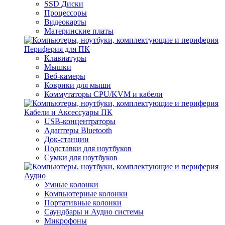
SSD Диски
Процессоры
Видеокарты
Материнские платы
Периферия для ПК
Клавиатуры
Мышки
Веб-камеры
Коврики для мыши
Коммутаторы CPU/KVM и кабели
Кабели и Аксессуары ПК
USB-концентраторы
Адаптеры Bluetooth
Док-станции
Подставки для ноутбуков
Сумки для ноутбуков
Аудио
Умные колонки
Компьютерные колонки
Портативные колонки
Саундбары и Аудио системы
Микрофоны