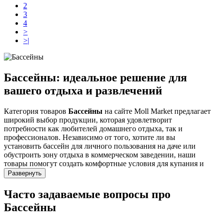
2
3
4
>
>|
Бассейны: идеальное решение для
вашего отдыха и развлечений
Категория товаров
Бассейны
на сайте Moll Market предлагает
широкий выбор продукции, которая удовлетворит
потребности как любителей домашнего отдыха, так и
профессионалов. Независимо от того, хотите ли вы
установить бассейн для личного пользования на даче или
обустроить зону отдыха в коммерческом заведении, наши
товары помогут создать комфортные условия для купания и
релаксации.
Развернуть
Преимущества и особенности
Часто задаваемые вопросы про
Бассейны
Выбирая бассейны на Moll Market, вы получаете продукцию,