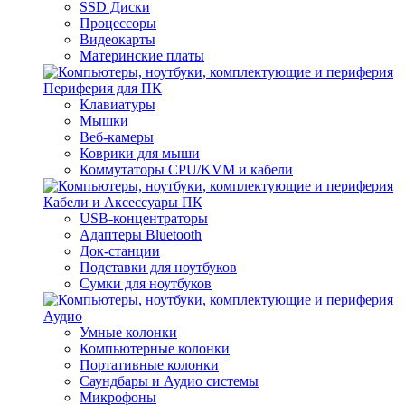
SSD Диски
Процессоры
Видеокарты
Материнские платы
Периферия для ПК
Клавиатуры
Мышки
Веб-камеры
Коврики для мыши
Коммутаторы CPU/KVM и кабели
Кабели и Аксессуары ПК
USB-концентраторы
Адаптеры Bluetooth
Док-станции
Подставки для ноутбуков
Сумки для ноутбуков
Аудио
Умные колонки
Компьютерные колонки
Портативные колонки
Саундбары и Аудио системы
Микрофоны