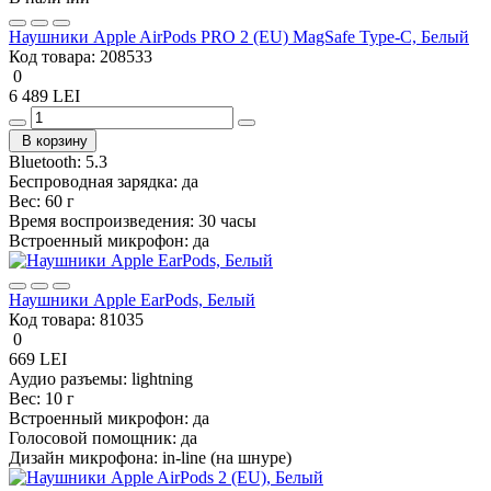
Наушники Apple AirPods PRO 2 (EU) MagSafe Type-C, Белый
Код товара:
208533
0
6 489 LEI
В корзину
Bluetooth:
5.3
Беспроводная зарядка:
да
Вес:
60 г
Время воспроизведения:
30 часы
Встроенный микрофон:
да
Наушники Apple EarPods, Белый
Код товара:
81035
0
669 LEI
Аудио разъемы:
lightning
Вес:
10 г
Встроенный микрофон:
да
Голосовой помощник:
да
Дизайн микрофона:
in-line (на шнуре)