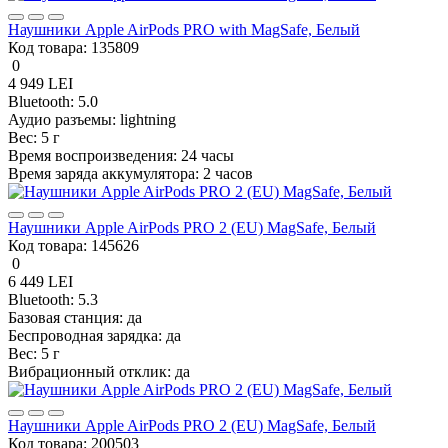
Наушники Apple AirPods PRO with MagSafe, Белый
Код товара:
135809
0
4 949 LEI
Bluetooth:
5.0
Аудио разъемы:
lightning
Вес:
5 г
Время воспроизведения:
24 часы
Время заряда аккумулятора:
2 часов
Наушники Apple AirPods PRO 2 (EU) MagSafe, Белый
Код товара:
145626
0
6 449 LEI
Bluetooth:
5.3
Базовая станция:
да
Беспроводная зарядка:
да
Вес:
5 г
Вибрационный отклик:
да
Наушники Apple AirPods PRO 2 (EU) MagSafe, Белый
Код товара:
200503