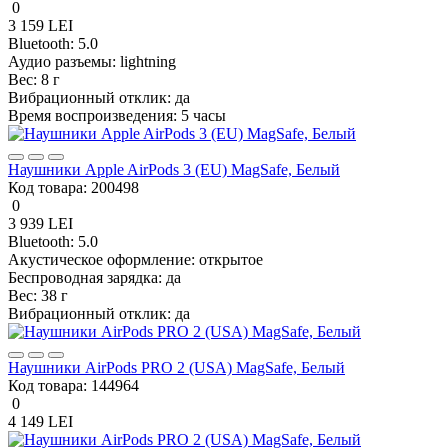
0
3 159 LEI
Bluetooth:
5.0
Аудио разъемы:
lightning
Вес:
8 г
Вибрационный отклик:
да
Время воспроизведения:
5 часы
Наушники Apple AirPods 3 (EU) MagSafe, Белый
Код товара:
200498
0
3 939 LEI
Bluetooth:
5.0
Акустическое оформление:
открытое
Беспроводная зарядка:
да
Вес:
38 г
Вибрационный отклик:
да
Наушники AirPods PRO 2 (USA) MagSafe, Белый
Код товара:
144964
0
4 149 LEI