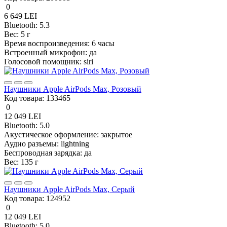
0
6 649 LEI
Bluetooth:
5.3
Вес:
5 г
Время воспроизведения:
6 часы
Встроенный микрофон:
да
Голосовой помощник:
siri
Наушники Apple AirPods Max, Розовый
Код товара:
133465
0
12 049 LEI
Bluetooth:
5.0
Акустическое оформление:
закрытое
Аудио разъемы:
lightning
Беспроводная зарядка:
да
Вес:
135 г
Наушники Apple AirPods Max, Серый
Код товара:
124952
0
12 049 LEI
Bluetooth:
5.0