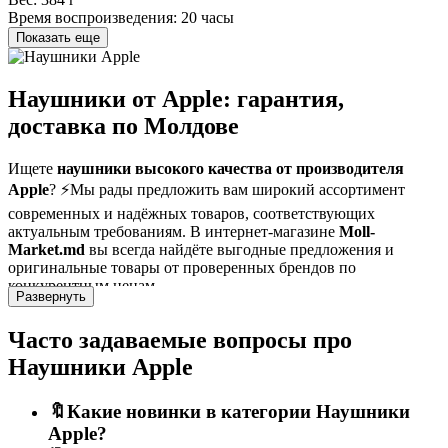
Время воспроизведения:
20 часы
Показать еще
Наушники от Apple: гарантия,
доставка по Молдове
Ищете
наушники высокого качества от производителя
Apple
? ⚡Мы рады предложить вам широкий ассортимент
современных и надёжных товаров, соответствующих
актуальным требованиям. В интернет-магазине
Moll-
Market.md
вы всегда найдёте выгодные предложения и
оригинальные товары от проверенных брендов по
конкурентным ценам.
Развернуть
Apple
— это производитель, признанный за высокие
Часто задаваемые вопросы про
стандарты качества и инновации.
Наушники
из нашего
ассортимента тщательно отобраны, чтобы обеспечить
Наушники Apple
эффективное, безопасное и долговечное использование.
Независимо от того, нужны ли вам товары для домашнего или
профессионального применения — у нас есть подходящие
🔖Какие новинки в категории Наушники
решения.
Apple?