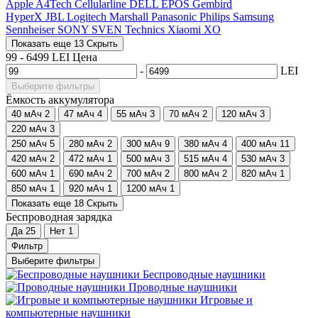
Apple
A4Tech
Cellularline
DELL
EPOS
Gembird
HyperX
JBL
Logitech
Marshall
Panasonic
Philips
Samsung
Sennheiser
SONY
SVEN
Technics
Xiaomi
XO
Показать еще 13
Скрыть
99
-
6499
LEI
Цена
-
LEI
Выберите фильтры
Ёмкость аккумулятора
40 мАч
2
47 мАч
4
55 мАч
3
70 мАч
2
120 мАч
3
220 мАч
3
250 мАч
5
280 мАч
2
300 мАч
9
380 мАч
4
400 мАч
11
420 мАч
2
472 мАч
1
500 мАч
3
515 мАч
4
530 мАч
3
600 мАч
1
690 мАч
2
700 мАч
2
800 мАч
2
820 мАч
1
850 мАч
1
920 мАч
1
1200 мАч
1
Показать еще 18
Скрыть
Беспроводная зарядка
Да
25
Нет
1
Фильтр
Выберите фильтры
Беcпроводные наушники
Проводные наушники
Игровые и
компьютерные наушники