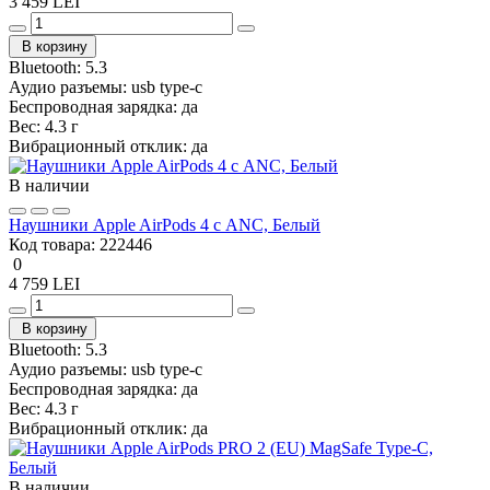
3 459 LEI
В корзину
Bluetooth:
5.3
Аудио разъемы:
usb type-c
Беспроводная зарядка:
да
Вес:
4.3 г
Вибрационный отклик:
да
В наличии
Наушники Apple AirPods 4 с ANC, Белый
Код товара:
222446
0
4 759 LEI
В корзину
Bluetooth:
5.3
Аудио разъемы:
usb type-c
Беспроводная зарядка:
да
Вес:
4.3 г
Вибрационный отклик:
да
В наличии