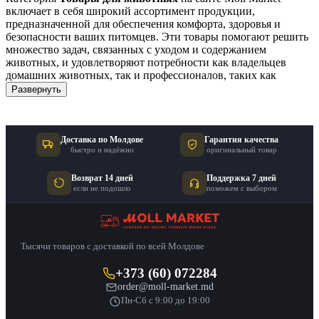
включает в себя широкий ассортимент продукции,
предназначенной для обеспечения комфорта, здоровья и
безопасности ваших питомцев. Эти товары помогают решить
множество задач, связанных с уходом и содержанием
животных, и удовлетворяют потребности как владельцев
домашних животных, так и профессионалов, таких как
ветеринары и грумеры. Независимо от того, ищете ли вы
Развернуть
корм, аксессуары или средства ухода, наша категория
предлагает решения для всех нужд.
Преимущества и особенности товаров
Доставка по Молдове
Гарантия качества
быстро и надёжно
оригинальный товар
для животных
Возврат 14 дней
Поддержка 7 дней
если не подошло
поможем с выбором
Основные преимущества товаров в категории
Товары для
животных
заключаются в их высоком качестве, надежности и
продуманной функциональности. Мы предлагаем продукцию,
которая отвечает самым высоким стандартам и удовлетворяет
разнообразные запросы покупателей.
Тысячи товаров с доставкой по всей Молдове
Надежность:
Все товары проверены на качество и
+373 (60) 072284
соответствуют строгим стандартам безопасности, что
order@moll-market.md
гарантирует их долговечность и эффективность.
Пн-Сб с 9:00 до 19:00
Функциональность:
Каждый продукт разработан с