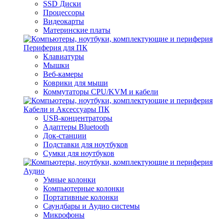
SSD Диски
Процессоры
Видеокарты
Материнские платы
Периферия для ПК
Клавиатуры
Мышки
Веб-камеры
Коврики для мыши
Коммутаторы CPU/KVM и кабели
Кабели и Аксессуары ПК
USB-концентраторы
Адаптеры Bluetooth
Док-станции
Подставки для ноутбуков
Сумки для ноутбуков
Аудио
Умные колонки
Компьютерные колонки
Портативные колонки
Саундбары и Аудио системы
Микрофоны