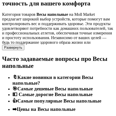
точность для вашего комфорта
Категория товаров
Весы напольные
на Moll Market
предлагает широкий выбор устройств, которые помогут вам
контролировать вес и поддерживать здоровье. Эти продукты
удовлетворяют потребности как домашних пользователей, так
и профессиональных атлетов, обеспечивая точные измерения
и простоту использования. Независимо от ваших целей —
будь то поддержание здорового образа жизни или
профессиональное отслеживание изменений веса —
Развернуть
напольные весы станут незаменимым помощником.
Часто задаваемые вопросы про Весы
Преимущества и особенности
напольные
Выбирая
весы напольные
на Moll Market, вы получаете ряд
🔖Какие новинки в категории Весы
преимуществ, которые делают их идеальным выбором для
напольные?
любого пользователя:
🎯Самые дешевые Весы напольные
Надежность:
Все товары прошли строгую проверку на
💵 Самые дорогие Весы напольные
качество и соответствуют высоким стандартам,
👍Самые популярные Весы напольные
гарантируя долгий срок службы и стабильную работу.
Функциональность:
Продуманная конструкция и
➡️Цены на Весы напольные
удобство использования позволяют легко и быстро
получать необходимые данные.