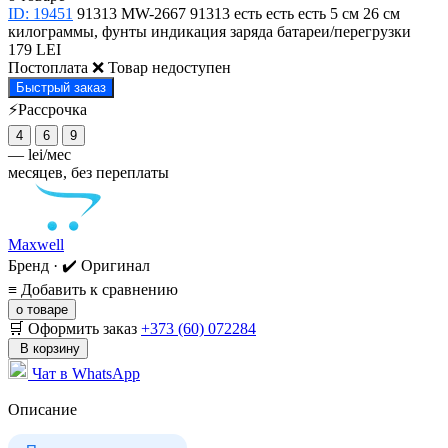
ID: 19451
91313
MW-2667
91313
есть
есть
есть
5 см
26 см
килограммы, фунты
индикация заряда батареи/перегрузки
179 LEI
Постоплата
❌ Товар недоступен
Быстрый заказ
⚡Рассрочка
4
6
9
—
lei/мес
месяцев, без переплаты
Maxwell
Бренд · ✔️ Оригинал
≡
Добавить к сравнению
о товаре
🛒 Оформить заказ
+373 (60) 072284
В корзину
Чат в WhatsApp
Описание