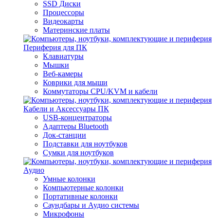
SSD Диски
Процессоры
Видеокарты
Материнские платы
Периферия для ПК
Клавиатуры
Мышки
Веб-камеры
Коврики для мыши
Коммутаторы CPU/KVM и кабели
Кабели и Аксессуары ПК
USB-концентраторы
Адаптеры Bluetooth
Док-станции
Подставки для ноутбуков
Сумки для ноутбуков
Аудио
Умные колонки
Компьютерные колонки
Портативные колонки
Саундбары и Аудио системы
Микрофоны