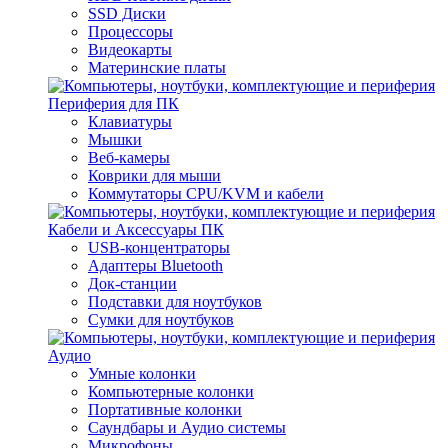
SSD Диски
Процессоры
Видеокарты
Материнские платы
Периферия для ПК
Клавиатуры
Мышки
Веб-камеры
Коврики для мыши
Коммутаторы CPU/KVM и кабели
Кабели и Аксессуары ПК
USB-концентраторы
Адаптеры Bluetooth
Док-станции
Подставки для ноутбуков
Сумки для ноутбуков
Аудио
Умные колонки
Компьютерные колонки
Портативные колонки
Саундбары и Аудио системы
Микрофоны