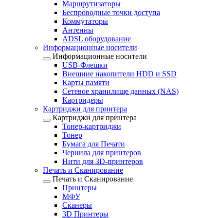
Маршрутизаторы
Беспроводные точки доступа
Коммутаторы
Антенны
ADSL оборудование
Информационные носители
Информационные носители
USB-Флешки
Внешние накопители HDD и SSD
Карты памяти
Сетевое хранилище данных (NAS)
Картридеры
Картриджи для принтера
Картриджи для принтера
Тонер-картриджи
Тонер
Бумага для Печати
Чернила для принтеров
Нити для 3D-принтеров
Печать и Сканирование
Печать и Сканирование
Принтеры
МФУ
Сканеры
3D Принтеры