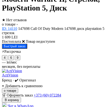
PlayStation 5, Диск
★
Нет отзывов
о товаре ›
ID: 14110
147698
Call Of Duty Modern
147698
диск
playstation 5
стрелок
1 699 LEI
Постоплата
❌ Товар недоступен
Быстрый заказ
⚡Рассрочка
4
6
9
—
lei/мес
месяцев, без переплаты
ActiVision
Бренд · ✔️ Оригинал
≡
Добавить к сравнению
о товаре
🛒 Оформить заказ
+373 (60) 072284
В корзину
Чат в WhatsApp