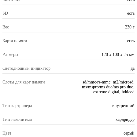
SD
есть
Вес
230 г
Карта памяти
есть
Размеры
120 x 100 x 25 мм
Светодиодный индикатор
да
Слоты для карт памяти
sd/mmc/rs-mmc, m2/microsd,
ms/mspro/ms duo/ms pro duo,
extreme digital, hdd/ssd
Тип картридера
внутренний
Тип накопителя
кардридер
Цвет
серый