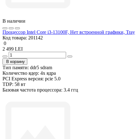
В наличии
Процессор Intel Core i3-13100F, Нет встроенной графики, Tray
Код товара:
201142
0
2 499 LEI
В корзину
Тип памяти:
ddr5 sdram
Количество ядер:
4x ядра
PCI Express версия:
pcie 5.0
TDP:
58 вт
Базовая частота процессора:
3.4 ггц