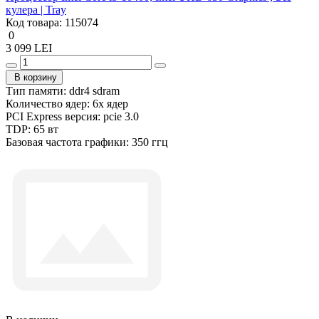
кулера | Tray
Код товара:
115074
0
3 099 LEI
В корзину
Тип памяти:
ddr4 sdram
Количество ядер:
6x ядер
PCI Express версия:
pcie 3.0
TDP:
65 вт
Базовая частота графики:
350 ггц