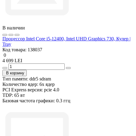
В наличии
Процессор Intel Core i5-12400, Intel UHD Graphics 730, Кулер |
Tray
Код товара:
138037
0
4 699 LEI
В корзину
Тип памяти:
ddr5 sdram
Количество ядер:
6x ядер
PCI Express версия:
pcie 4.0
TDP:
65 вт
Базовая частота графики:
0.3 ггц