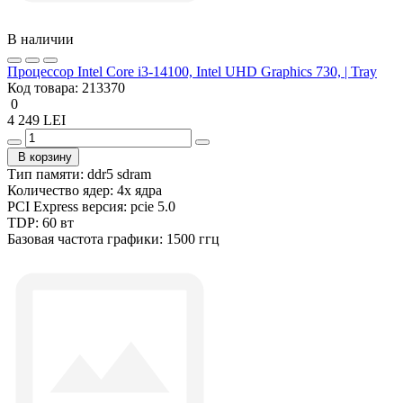
В наличии
Процессор Intel Core i3-14100, Intel UHD Graphics 730, | Tray
Код товара:
213370
0
4 249 LEI
В корзину
Тип памяти:
ddr5 sdram
Количество ядер:
4x ядра
PCI Express версия:
pcie 5.0
TDP:
60 вт
Базовая частота графики:
1500 ггц