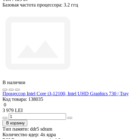
Базовая частота процессора:
3.2 ггц
В наличии
Процессор Intel Core i3-12100, Intel UHD Graphics 730 | Tray
Код товара:
138035
0
3 979 LEI
В корзину
Тип памяти:
ddr5 sdram
Количество ядер:
4x ядра