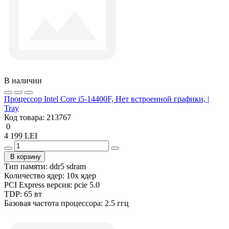
В наличии
Процессор Intel Core i5-14400F, Нет встроенной графики, |
Tray
Код товара:
213767
0
4 199 LEI
В корзину
Тип памяти:
ddr5 sdram
Количество ядер:
10x ядер
PCI Express версия:
pcie 5.0
TDP:
65 вт
Базовая частота процессора:
2.5 ггц