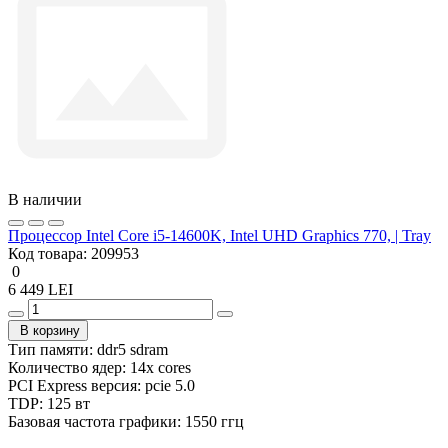
В наличии
Процессор Intel Core i5-14600K, Intel UHD Graphics 770, | Tray
Код товара:
209953
0
6 449 LEI
В корзину
Тип памяти:
ddr5 sdram
Количество ядер:
14x cores
PCI Express версия:
pcie 5.0
TDP:
125 вт
Базовая частота графики:
1550 ггц