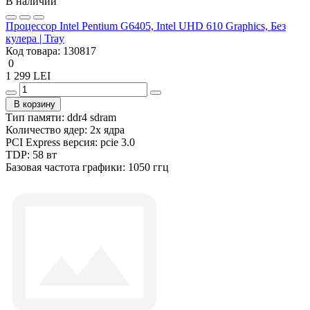
В наличии
Процессор Intel Pentium G6405, Intel UHD 610 Graphics, Без
кулера | Tray
Код товара:
130817
0
1 299 LEI
В корзину
Тип памяти:
ddr4 sdram
Количество ядер:
2x ядра
PCI Express версия:
pcie 3.0
TDP:
58 вт
Базовая частота графики:
1050 ггц