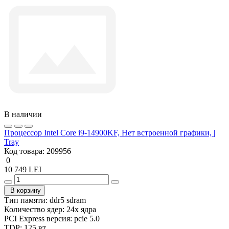
В наличии
Процессор Intel Core i9-14900KF, Нет встроенной графики, |
Tray
Код товара:
209956
0
10 749 LEI
В корзину
Тип памяти:
ddr5 sdram
Количество ядер:
24x ядра
PCI Express версия:
pcie 5.0
TDP:
125 вт