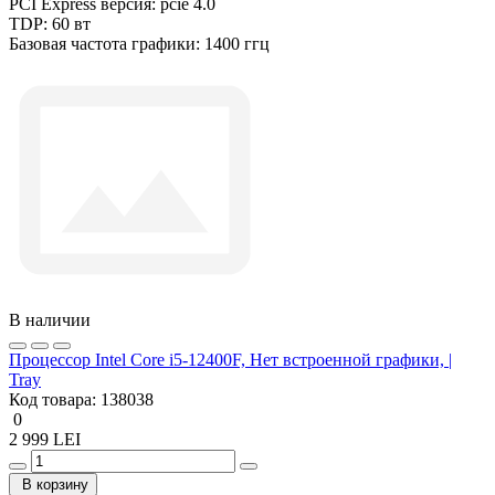
PCI Express версия:
pcie 4.0
TDP:
60 вт
Базовая частота графики:
1400 ггц
В наличии
Процессор Intel Core i5-12400F, Нет встроенной графики, |
Tray
Код товара:
138038
0
2 999 LEI
В корзину