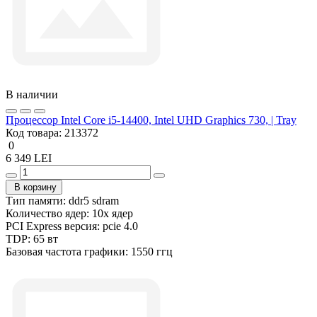
В наличии
Процессор Intel Core i5-14400, Intel UHD Graphics 730, | Tray
Код товара:
213372
0
6 349 LEI
В корзину
Тип памяти:
ddr5 sdram
Количество ядер:
10x ядер
PCI Express версия:
pcie 4.0
TDP:
65 вт
Базовая частота графики:
1550 ггц