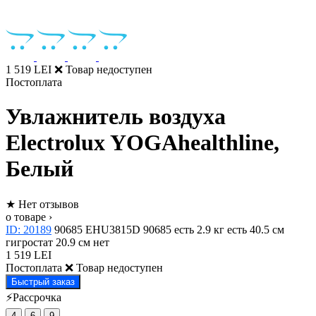
1 519 LEI
❌ Товар недоступен
Постоплата
Увлажнитель воздуха
Electrolux YOGAhealthline,
Белый
★
Нет отзывов
о товаре ›
ID: 20189
90685
EHU3815D
90685
есть
2.9 кг
есть
40.5 см
гигростат
20.9 см
нет
1 519 LEI
Постоплата
❌ Товар недоступен
Быстрый заказ
⚡Рассрочка
4
6
9