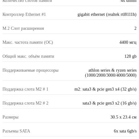
Количество слотов памяти
4x dimm
Контроллер Ethernet #1
gigabit ethernet (realtek rtl8111h)
М.2 Слот расширения
2
Макс. частота памяти (OC)
4400 мгц
Общий макс. объём памяти
128 gb
Поддерживаемые процессоры
athlon series & ryzen series
(1000/2000/3000/4000/5000)
Поддержка слота M2 # 1
m2: sata3 & pcie gen3 x4 (32 gb/s)
Поддержка слота M2 # 2
sata3 & pcie gen3 x2 (16 gb/s)
Размеры
30.5 x 23.4 см
Разъемы SATA
6x sata 6gb/s