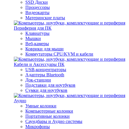
SSD Диски
Процессоры
Видеокарты
Материнские платы
Периферия для ПК
Клавиатуры
Мышки
Веб-камеры
Коврики для мыши
Коммутаторы CPU/KVM и кабели
Кабели и Аксессуары ПК
USB-концентраторы
Адаптеры Bluetooth
Док-станции
Подставки для ноутбуков
Сумки для ноутбуков
Аудио
Умные колонки
Компьютерные колонки
Портативные колонки
Саундбары и Аудио системы
Микрофоны