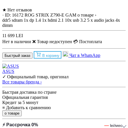
★
Нет отзывов
· ID: 16172
ROG STRIX Z790-E GAM
о товаре ›
ddr5 sdram
1x dp 1.4
1x hdmi 2.1
10x usb 3.2
5 x audio jacks
4x
dimm
11 699 LEI
Нет в наличии
❌ Товар недоступен
💳 Постоплата
Чат в WhatsApp
Быстрый заказ
В корзину
ASUS
✓ Официальный товар, оригинал
Все товары бренда ›
Быстрая доставка по стране
Официальная гарантия
Кредит за 5 минут
≡
Добавить к сравнению
о товаре
⚡ Рассрочка 0%
—
lei/мес