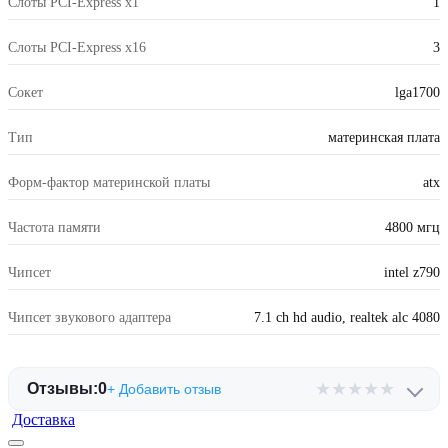
Слоты PCI-Express x1
1
Слоты PCI-Express x16
3
Сокет
lga1700
Тип
материнская плата
Форм-фактор материнской платы
atx
Частота памяти
4800 мгц
Чипсет
intel z790
Чипсет звукового адаптера
7.1 ch hd audio, realtek alc 4080
★
★
★
★
★
Отзывы:
0
+ Добавить отзыв
Доставка