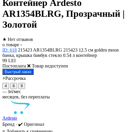
Контейнер Ardesto
AR1354BLRG, Прозрачный |
Золотой
★
Нет отзывов
о товаре ›
ID: 618
215423
AR1354BLRG
215423
12.5 см
golden moon
банка, крышка
бамбук
стекло
0.54 л
контейнер
99 LEI
Постоплата
❌ Товар недоступен
Быстрый заказ
⚡Рассрочка
4
6
9
—
lei/мес
месяцев, без переплаты
Ardesto
Бренд · ✔️ Оригинал
≡
Добавить к сравнению