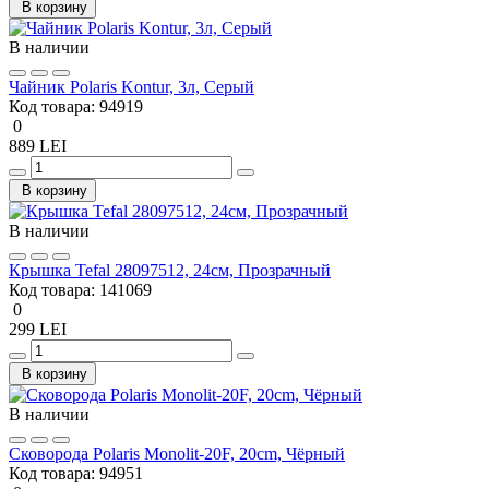
В корзину
В наличии
Чайник Polaris Kontur, 3л, Серый
Код товара:
94919
0
889 LEI
В корзину
В наличии
Крышка Tefal 28097512, 24см, Прозрачный
Код товара:
141069
0
299 LEI
В корзину
В наличии
Сковорода Polaris Monolit-20F, 20cm, Чёрный
Код товара:
94951