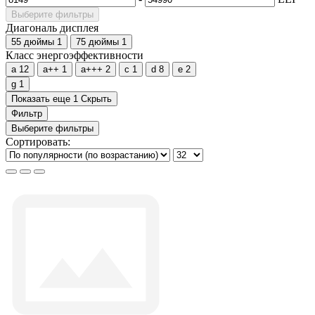
Выберите фильтры
Диагональ дисплея
55 дюймы
1
75 дюймы
1
Класс энергоэффективности
a
12
a++
1
a+++
2
c
1
d
8
e
2
g
1
Показать еще 1
Скрыть
Фильтр
Выберите фильтры
Сортировать: