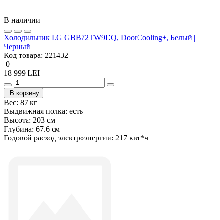
В наличии
Холодильник LG GBB72TW9DQ, DoorCooling+, Белый |
Черный
Код товара:
221432
0
18 999 LEI
В корзину
Вес:
87 кг
Выдвижная полка:
есть
Высота:
203 см
Глубина:
67.6 см
Годовой расход электроэнергии:
217 квт*ч