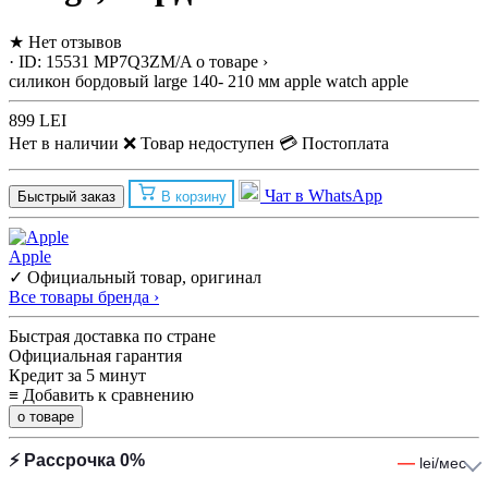
★
Нет отзывов
· ID: 15531
MP7Q3ZM/A
о товаре ›
силикон
бордовый
large
140- 210 мм
apple watch
apple
899 LEI
Нет в наличии
❌ Товар недоступен
💳 Постоплата
Чат в WhatsApp
Быстрый заказ
В корзину
Apple
✓ Официальный товар, оригинал
Все товары бренда ›
Быстрая доставка по стране
Официальная гарантия
Кредит за 5 минут
≡
Добавить к сравнению
о товаре
⚡ Рассрочка 0%
—
lei/мес