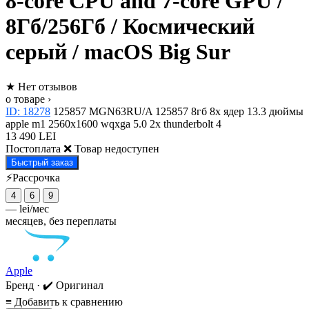
8-core CPU and 7-core GPU /
8Гб/256Гб / Космический
серый / macOS Big Sur
★
Нет отзывов
о товаре ›
ID: 18278
125857
MGN63RU/A
125857
8гб
8x ядер
13.3 дюймы
apple m1
2560x1600 wqxga
5.0
2x thunderbolt 4
13 490 LEI
Постоплата
❌ Товар недоступен
Быстрый заказ
⚡Рассрочка
4
6
9
—
lei/мес
месяцев, без переплаты
Apple
Бренд · ✔️ Оригинал
≡
Добавить к сравнению