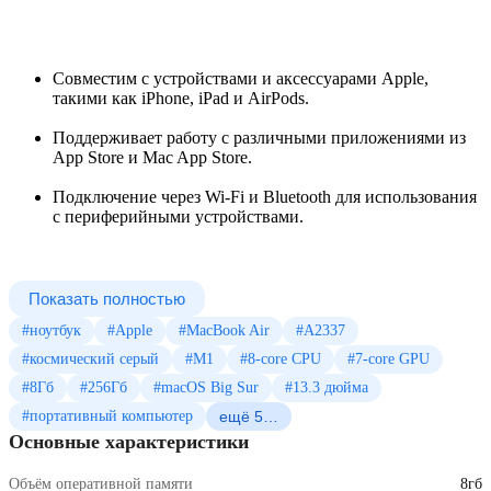
Совместим с устройствами и аксессуарами Apple,
такими как iPhone, iPad и AirPods.
Поддерживает работу с различными приложениями из
App Store и Mac App Store.
Подключение через Wi-Fi и Bluetooth для использования
с периферийными устройствами.
Показать полностью
#ноутбук
#Apple
#MacBook Air
#A2337
#космический серый
#M1
#8-core CPU
#7-core GPU
#8Гб
#256Гб
#macOS Big Sur
#13.3 дюйма
#портативный компьютер
ещё 5…
Основные характеристики
Объём оперативной памяти
8гб