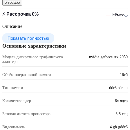
о товаре
⚡ Рассрочка 0%
—
lei/мес
Описание
Показать полностью
Основные характеристики
Модель дискретного графического
nvidia geforce rtx 2050
адаптера
Объём оперативной памяти
16гб
Тип памяти
ddr5 sdram
Количество ядер
8x ядер
Базовая частота процессора
3.8 ггц
Видеопамять
4 gb gddr6