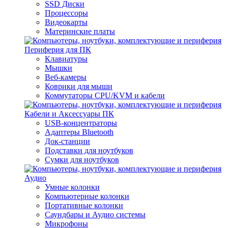
SSD Диски
Процессоры
Видеокарты
Материнские платы
Периферия для ПК
Клавиатуры
Мышки
Веб-камеры
Коврики для мыши
Коммутаторы CPU/KVM и кабели
Кабели и Аксессуары ПК
USB-концентраторы
Адаптеры Bluetooth
Док-станции
Подставки для ноутбуков
Сумки для ноутбуков
Аудио
Умные колонки
Компьютерные колонки
Портативные колонки
Саундбары и Аудио системы
Микрофоны