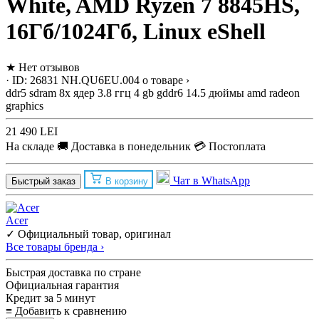
White, AMD Ryzen 7 8845HS,
16Гб/1024Гб, Linux eShell
★
Нет отзывов
· ID: 26831
NH.QU6EU.004
о товаре ›
ddr5 sdram
8x ядер
3.8 ггц
4 gb gddr6
14.5 дюймы
amd radeon
graphics
21 490 LEI
На складе
🚚 Доставка в понедельник
💳 Постоплата
Чат в WhatsApp
Быстрый заказ
В корзину
Acer
✓ Официальный товар, оригинал
Все товары бренда ›
Быстрая доставка по стране
Официальная гарантия
Кредит за 5 минут
≡
Добавить к сравнению