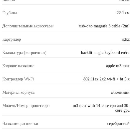
Глубина
22.1 см
Дополнительные аксессуары
usb-c to magsafe 3 cable (2m)
Картридер
sdxc
Клавиатура (встроенная)
backlit magic keyboard en/ru
Кодовое название
apple m3 max
Контроллер Wi-Fi
802.11ax 2x2 wi-fi + bt 5.x
Материал корпуса
алюминий
Модель/Номер процессора
m3 max with 14-core cpu and 30-
core gpu
Название расцветки
серебристый