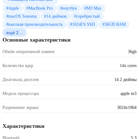
#Apple
#MacBook Pro
#ноутбук
#M3 Max
#macOS Sonoma
#14 дюймов
#серебристый
#высокая производительность
#1024Гб SSD
#36GB RAM
ещё 2…
Основные характеристики
Объём оперативной памяти
36gb
Количество ядер
14x cores
Диагональ дисплея
14.2 дюймы
Модель процессора
apple m3
Разрешение экрана
3024x1964
Характеристики
Bluetooth
5.3