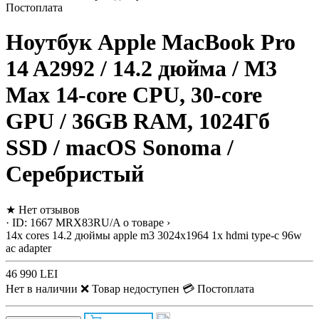
Постоплата
Ноутбук Apple MacBook Pro
14 A2992 / 14.2 дюйма / M3
Max 14-core CPU, 30-core
GPU / 36GB RAM, 1024Гб
SSD / macOS Sonoma /
Серебристый
★
Нет отзывов
· ID: 1667
MRX83RU/A
о товаре ›
14x cores
14.2 дюймы
apple m3
3024x1964
1x hdmi
type-c 96w
ac adapter
46 990 LEI
Нет в наличии
❌ Товар недоступен
💳 Постоплата