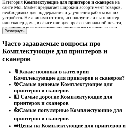
Категория
Комплектующие для принтеров и сканеров
на
сайте Moll Market предлагает широкий ассортимент товаров,
необходимых для поддержания и улучшения работы ваших
устройств. Независимо от того, используете ли вы принтер
или сканер дома, в офисе или для профессиональной печати,
качественные комплектующие помогут вам решить задачи
Развернуть
любой сложности и удовлетворить ваши потребности в
печати и сканировании.
Часто задаваемые вопросы про
Преимущества и особенности
Комплектующие для принтеров и
сканеров
Товары из категории
Комплектующие для принтеров и
сканеров
обладают рядом преимуществ, которые делают их
🔖Какие новинки в категории
незаменимыми для пользователей:
Комплектующие для принтеров и сканеров?
Надежность:
Все товары проходят строгий контроль
🎯Самые дешевые Комплектующие для
качества и соответствуют высоким стандартам, что
принтеров и сканеров
гарантирует их долговечность и стабильную работу.
💵 Самые дорогие Комплектующие для
Функциональность:
Каждое изделие разработано с
принтеров и сканеров
учетом удобства использования, чтобы вы могли легко и
быстро заменить или установить комплектующие.
👍Самые популярные Комплектующие для
Разнообразие моделей:
В нашем ассортименте
принтеров и сканеров
представлены модели, удовлетворяющие различные
нужды и предпочтения, будь то для домашнего
➡️Цены на Комплектующие для принтеров и