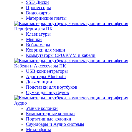
SSD Диски
Процессоры
Видеокарты
Материнские платы
Периферия для ПК
Клавиатуры
Мышки
Веб-камеры
Коврики для мыши
Коммутаторы CPU/KVM и кабели
Кабели и Аксессуары ПК
USB-концентраторы
Адаптеры Bluetooth
Док-станции
Подставки для ноутбуков
Сумки для ноутбуков
Аудио
Умные колонки
Компьютерные колонки
Портативные колонки
Саундбары и Аудио системы
Микрофоны