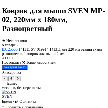
Коврик для мыши SVEN MP-
02, 220мм x 180мм,
Разноцветный
★
Нет отзывов
о товаре ›
ID: 25550
141311
SV-019914
141311
нет
220 мм
резина
ткань
разноцветный
коврик для мыши
2 мм
49 LEI
Постоплата
❌ Товар недоступен
Быстрый заказ
⚡Рассрочка
4
6
9
—
lei/мес
месяцев, без переплаты
SVEN
Бренд · ✔️ Оригинал
≡
Добавить к сравнению